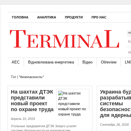
ГОЛОВНА
АНАЛІТИКА
ПРОДУКТИ
ПРО НАС
Н
B
W
АЕС
Відновлювана енергетика
Відео
Oilreview
LN
Тэг |
"безопасность"
На шахтах ДТЭК
Украина бу
представили
разрабатыв
новый проект
системы
по охране труда
безопаснос
для ядерны
Апрель 10, 2019
Сентябрь 26, 2018
Угольные предприятия ДТЭК Энерго усилят
систему безопасности на производстве.