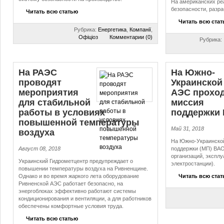
На американских ре
безопасности, разр
Читать всю статью
Читать всю ста
Рубрика:
Енергетика
,
Компанії
,
Офіціоз
Комментарии (0)
Рубрика:
На РАЭС
На Южно-
проводят
Украинской
мероприятия
АЭС прохо
для стабильной
миссия
работы в условиях
поддержки
повышенной температуры
Май 31, 2018
воздуха
На Южно-Украинско
Август 08, 2018
поддержки (МП) ВА
организаций, экспл
Украинский Гидрометцентр предупреждает о
электростанции).
повышении температуры воздуха на Ривненщине.
Однако и во время жаркого лета оборудование
Читать всю ста
Ривненской АЭС работает безопасно, на
энергоблоках эффективно работают системы
кондиционирования и вентиляции, а для работников
обеспечены комфортные условия труда.
Читать всю статью