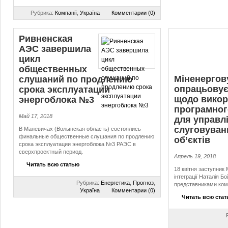
Рубрика:
Компанії
,
Україна
Комментарии (0)
Ривненская
АЭС завершила
цикл
общественных
Міненергов
слушаний по продлению
опрацьовує
срока эксплуатации
щодо викор
энергоблока №3
програмног
Май 17, 2018
для управлі
слу­го­ву­ва
В Маневичах (Волынская область) состоялись
финальные общественные слушания по продлению
об’єктів
срока эксплуатации энергоблока №3 РАЭС в
сверхпроектный период.
Апрель 19, 2018
Читать всю статью
18 квітня заступник 
інтеграції Наталія Б
Рубрика:
Енергетика
,
Прогноз
,
представниками комп
Україна
Комментарии (0)
Читать всю ста