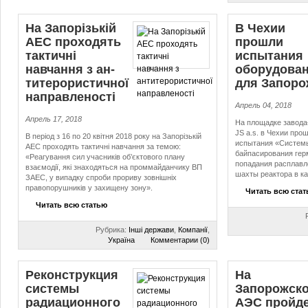
На Запорізькій
В Чехии
АЕС проходять
прошли
тактичні
испытания
навчання з ан­
оборудова
ти­те­ро­ри­стич­ної
для Запоро
направленості
Апрель 04, 2018
Апрель 17, 2018
На площадке завода
JS a.s. в Чехии пр
В період з 16 по 20 квітня 2018 року на Запорізькій
испытания «Систем
АЕС проходять тактичні навчання за темою:
байпасирования гер
«Реагування сил учасників об’єктового плану
попадания расплавл
взаємодії, які знаходяться на проммайданчику ВП
шахты реактора в к
ЗАЕС, у випадку спроби прориву зовнішніх
правопорушників у захищену зону».
Читать всю ста
Читать всю статью
Рубрика:
Інші держави
,
Компанії
,
Україна
Комментарии (0)
Реконструкция
На
системы
Запорожск
радиационного
АЭС пройд