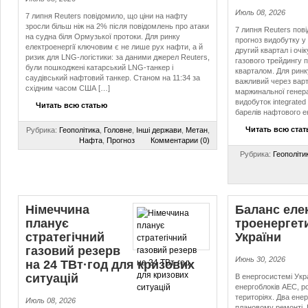
Июль 08, 2026
7 липня Reuters повідомило, що ціни на нафту
зросли більш ніж на 2% після повідомлень про атаки
7 липня Reuters пов
на судна біля Ормузької протоки. Для ринку
прогноз видобутку у 
електроенергії ключовим є не лише рух нафти, а й
другий квартал і очі
ризик для LNG-логістики: за даними джерел Reuters,
газового трейдингу 
були пошкоджені катарський LNG-танкер і
кварталом. Для ринк
саудівський нафтовий танкер. Станом на 11:34 за
важливий через варт
східним часом США […]
маржинальної генерац
видобуток integrated 
Читать всю статью
барелів нафтового е
Читать всю ста
Рубрика:
Геополітика
,
Головне
,
Інші держави
,
Метан
,
Нафта
,
Прогноз
Комментарии (0)
Рубрика:
Геополіти
Німеччина
Баланс еле
планує
тро­е­нер­ге­т
стратегічний
України
газовий резерв
Июнь 30, 2026
на 24 ТВт·год для кризових
ситуацій
В енергосистемі Укр
енергоблоків АЕС, 
територіях. Два ене
Июль 08, 2026
плановому ремонті. 