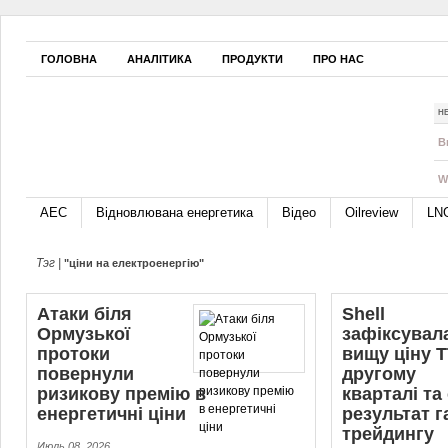
ГОЛОВНА
АНАЛІТИКА
ПРОДУКТИ
ПРО НАС
Н
B
W
АЕС
Відновлювана енергетика
Відео
Oilreview
LN
Тэг |
"ціни на електроенергію"
Атаки біля
Shell
Ормузької
зафіксувал
протоки
вищу ціну T
повернули
другому
ризикову премію в
кварталі та
енергетичні ціни
результат г
трейдингу
Июль 08, 2026