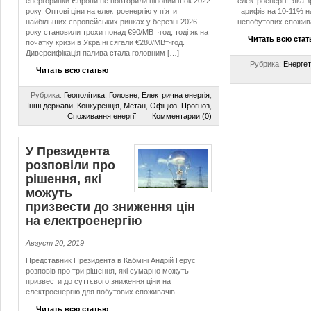
енергоринки Європи не повторили ціновий шок 2022
електроенергії, яка
року. Оптові ціни на електроенергію у п’яти
тарифів на 10-11% н
найбільших європейських ринках у березні 2026
непобутових спожива
року становили трохи понад €90/МВт·год, тоді як на
Читать всю ста
початку кризи в Україні сягали €280/МВт·год.
Диверсифікація палива стала головним […]
Рубрика:
Енергет
Читать всю статью
Рубрика:
Геополітика
,
Головне
,
Електрична енергія
,
Інші держави
,
Конкуренція
,
Метан
,
Офіціоз
,
Прогноз
,
Споживання енергії
Комментарии (0)
У Президента
розповіли про
рішення, які
можуть
призвести до зниження цін
на електроенергію
Август 20, 2019
Представник Президента в Кабміні Андрій Герус
розповів про три рішення, які сумарно можуть
призвести до суттєвого зниження ціни на
електроенергію для побутових споживачів.
Читать всю статью