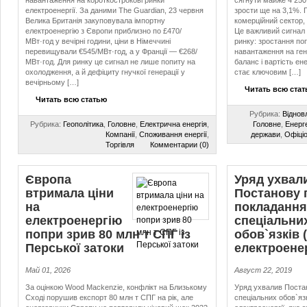
навантаження на короткострокові ринки
сягнути майже 4 250 
електроенергії. За даними The Guardian, 23 червня
зрости ще на 3,1%.
Велика Британія закуповувала імпортну
комерційний сектор,
електроенергію з Європи приблизно по £470/
Це важливий сигнал 
МВт·год у вечірні години, ціни в Німеччині
ринку: зростання по
перевищували €545/МВт·год, а у Франції — €268/
навантаження на ген
МВт·год. Для ринку це сигнал не лише попиту на
баланс і вартість ен
охолодження, а й дефіциту гнучкої генерації у
стає ключовим […]
вечірньому […]
Читать всю ста
Читать всю статью
Рубрика:
Віднов
Рубрика:
Геополітика
,
Головне
,
Електрична енергія
,
Головне
,
Енерг
Компанії
,
Споживання енергії
,
держави
,
Офіці
Торгівля
Комментарии (0)
Європа
Уряд ухвал
втримала ціни
Постанову 
на
покладання
електроенергію
спеціальни
попри зрив 80 млн т СПГ із
обов`язків 
Перської затоки
електроенер
Май 01, 2026
Август 22, 2019
За оцінкою Wood Mackenzie, конфлікт на Близькому
Уряд ухвалив Поста
Сході порушив експорт 80 млн т СПГ на рік, але
спеціальних обов`яз