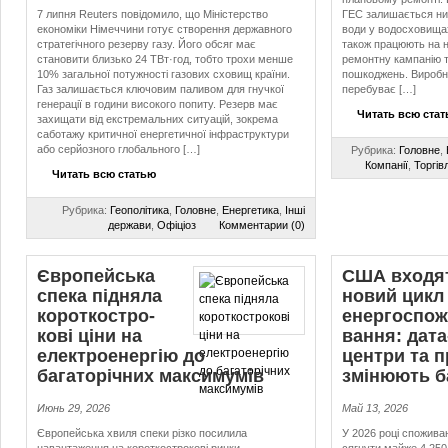
7 липня Reuters повідомило, що Міністерство
ГЕС залишається ни
економіки Німеччини готує створення державного
води у водосховищах
стратегічного резерву газу. Його обсяг має
також працюють на н
становити близько 24 ТВт·год, тобто трохи менше
ремонтну кампанію т
10% загальної потужності газових сховищ країни.
пошкоджень. Виробни
Газ залишається ключовим паливом для гнучкої
перебуває […]
генерації в години високого попиту. Резерв має
Читать всю ста
захищати від екстремальних ситуацій, зокрема
саботажу критичної енергетичної інфраструктури
або серйозного глобального […]
Рубрика:
Головне
,
Компанії
,
Торгів
Читать всю статью
Рубрика:
Геополітика
,
Головне
,
Енергетика
,
Інші
держави
,
Офіціоз
Комментарии (0)
Європейська
США входя
спека підняла
новий цикл
ко­рот­ко­стро­
енер­гос­по­
кові ціни на
ван­ня: дата
електроенергію до
центри та 
багаторічних максимумів
змінюють б
Июнь 29, 2026
Май 13, 2026
Європейська хвиля спеки різко посилила
У 2026 році спожива