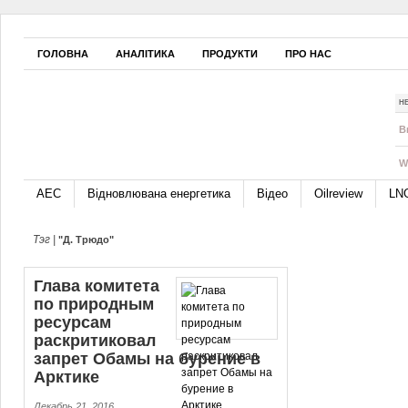
ГОЛОВНА
АНАЛІТИКА
ПРОДУКТИ
ПРО НАС
Н
B
W
АЕС
Відновлювана енергетика
Відео
Oilreview
LN
Тэг |
"Д. Трюдо"
Глава комитета
по природным
ресурсам
раскритиковал
запрет Обамы на бурение в
Арктике
Декабрь 21, 2016