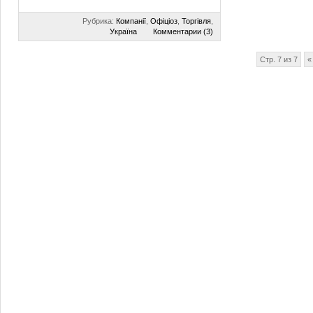
Рубрика:
Компанії
,
Офіціоз
,
Торгівля
,
Україна
Комментарии (3)
Стр. 7 из 7
«