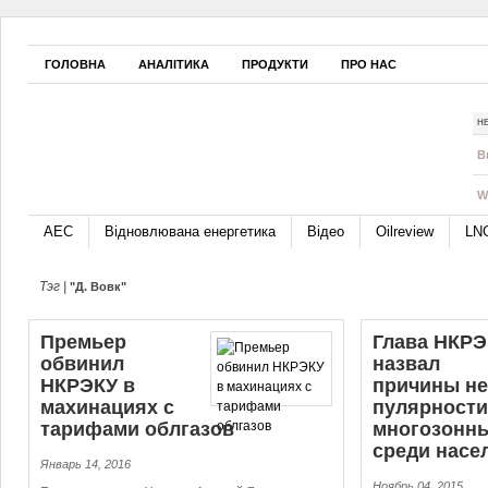
ГОЛОВНА
АНАЛІТИКА
ПРОДУКТИ
ПРО НАС
Н
B
W
АЕС
Відновлювана енергетика
Відео
Oilreview
LN
Тэг |
"Д. Вовк"
Премьер
Глава НКРЭ
обвинил
назвал
НКРЭКУ в
причины не
махинациях с
пу­ляр­но­сти
тарифами облгазов
многозонны
среди насе
Январь 14, 2016
Ноябрь 04, 2015