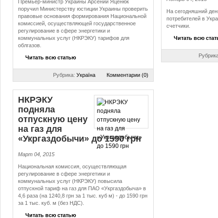
Премьер-министр Украины Арсений Яценюк
поручил Министерству юстиции Украины проверить
На сегодняшний ден
правовые основания формирования Национальной
потребителей в Укр
комиссией, осуществляющей государственное
счетчики.
регулирование в сфере энергетики и
коммунальных услуг (НКРЭКУ) тарифов для
Читать всю ста
облгазов.
Рубрик
Читать всю статью
Рубрика:
Україна
Комментарии (0)
НКРЭКУ
подняла
отпускную цену
на газ для
«Укргаздобычи» до 1590 грн
Март 04, 2015
Национальная комиссия, осуществляющая
регулирование в сфере энергетики и
коммунальных услуг (НКРЭКУ) повысила
отпускной тариф на газ для ПАО «Укргаздобыча» в
4,6 раза (на 1240,8 грн за 1 тыс. куб м) - до 1590 грн
за 1 тыс. куб. м (без НДС).
Читать всю статью