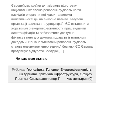
Європейські країни активізують підготовку
національних планів реновації будівель на тлі
наслідків енергетичної кризи та високої
волатильності цін на викопне паливо. Галузеві
організації закликають уряди країн ЄС встановити
жорсткі цілі з енергоефективності, пришвидшити
електрифікацію та забезпечити доступне
фінансування для домогосподарств із низькими
доходами. Національні плани реновації будівель
стають елементом енергетичної безпеки ЄС Європа
продовжує відчувати наслідки […]
Читать всю статью
Рубрика:
Геополітика
,
Головне
,
Енергоефективність
,
Інші держави
,
Критична інфраструктура
,
Офіціоз
,
Прогноз
,
Споживання енергії
Комментарии (0)