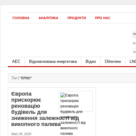
ГОЛОВНА
АНАЛІТИКА
ПРОДУКТИ
ПРО НАС
Н
B
W
АЕС
Відновлювана енергетика
Відео
Oilreview
LN
Тэг |
"EPBD"
Європа
прискорює
реновацію
будівель для
зниження залежності від
викопного палива
Май 28, 2026