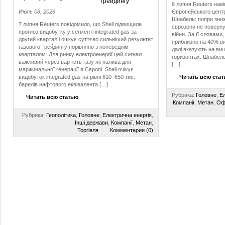
6 липня Reuters наві
Июль 08, 2026
Європейського центр
Шнабель: попри зниж
7 липня Reuters повідомило, що Shell підвищила
єврозони не поверну
прогноз видобутку у сегменті integrated gas за
війни. За її словами
другий квартал і очікує суттєво сильніший результат
приблизно на 40% ви
газового трейдингу порівняно з попереднім
далі вказують на ви
кварталом. Для ринку електроенергії цей сигнал
горизонтах. Шнабел
важливий через вартість газу як палива для
[…]
маржинальної генерації в Європі. Shell очікує
видобуток integrated gas на рівні 610–650 тис.
Читать всю ста
барелів нафтового еквівалента […]
Рубрика:
Головне
,
Ел
Читать всю статью
Компанії
,
Метан
,
Офі
Рубрика:
Геополітика
,
Головне
,
Електрична енергія
,
Інші держави
,
Компанії
,
Метан
,
Торгівля
Комментарии (0)