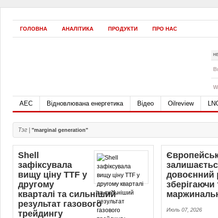
ГОЛОВНА
АНАЛІТИКА
ПРОДУКТИ
ПРО НАС
Н
B
W
АЕС
Відновлювана енергетика
Відео
Oilreview
LN
Тэг |
"marginal generation"
Shell
Європейськ
зафіксувала
залишаєтьс
вищу ціну TTF у
довоєнний 
другому
зберігаючи 
кварталі та сильніший
маржинальн
результат газового
Июль 07, 2026
трейдингу