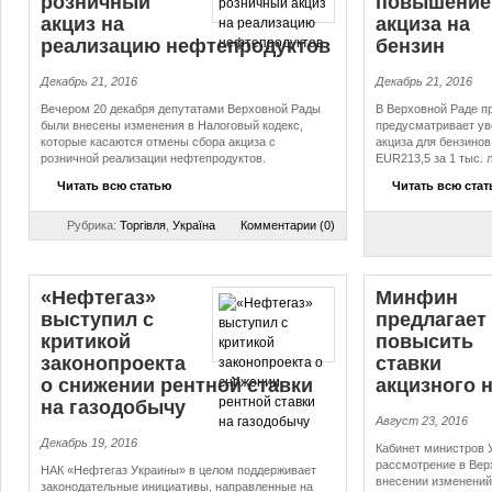
розничный
повышение
акциз на
акциза на
реализацию неф­те­про­дук­тов
бензин
Декабрь 21, 2016
Декабрь 21, 2016
Вечером 20 декабря депутатами Верховной Рады
В Верховной Раде пр
были внесены изменения в Налоговый кодекс,
предусматривает ув
которые касаются отмены сбора акциза с
акциза для бензинов
розничной реализации нефтепродуктов.
EUR213,5 за 1 тыс. 
Читать всю статью
Читать всю ста
Рубрика:
Торгівля
,
Україна
Комментарии (0)
«Нефтегаз»
Минфин
выступил с
предлагает
критикой
повысить
законопроекта
ставки
о снижении рентной ставки
акцизного 
на газодобычу
Август 23, 2016
Декабрь 19, 2016
Кабинет министров 
рассмотрение в Вер
НАК «Нефтегаз Украины» в целом поддерживает
внесении изменений
законодательные инициативы, направленные на