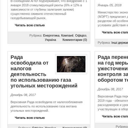
В сообщении АГКУ подчеркивают, что внедрение с 1
января 2018 стимулирующей ренты (6% и 12% в
Январь 05, 2018
зависимости от глубины залегания залежи)
Министерство эконо
существенно оживило отечественный
(МЭРТ) предлагает 
газодобывающей рынок.
разделом об особен
Читать всю статью
условиях действия к
Читать всю ста
Рубрика:
Енергетика
,
Компанії
,
Офіціоз
,
Україна
Комментарии (0)
Рубрика:
Інші держа
Рада
Рада перен
освободила от
на год мер
налогов
ужесточен
деятельность
контроля з
по использованию газа
оборотом т
угольных месторождений
Декабрь 08, 2017
Декабрь 08, 2017
Верховная Рада пере
2019 года - обязате
Верховная Рада освободила от налогообложения
расходомеров и уро
деятельность по использованию газа метана
участвующих в обор
угольных месторождений.
Читать всю ста
Читать всю статью
Рубрика