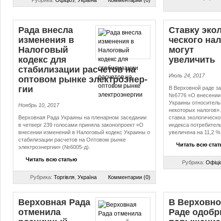
Рубрика:
Офіціоз
,
Україна
Комментарии (0)
Рада внесла
Ставку эко­л
изменения в
че­ско­го на
Налоговый
могут
кодекс для
увеличить
стабилизации расчетов на
Июль 24, 2017
оптовом рынке элек­тро­энер­
гии
В Верховной раде з
№6776 «О внесении 
Украины относитель
Ноябрь 10, 2017
некоторых налогов».
Верховная Рада Украины на пленарном заседании
ставка экологическо
в четверг 239 голосами приняла законопроект «О
индекса потребитель
внесении изменений в Налоговый кодекс Украины о
увеличена на 11,2 %
стабилизации расчетов на Оптовом рынке
Читать всю ста
электроэнергии» (№6005-д).
Читать всю статью
Рубрика:
Офіці
Рубрика:
Торгівля
,
Україна
Комментарии (0)
Верховная Рада
В Верховн
отменила
Раде одобр