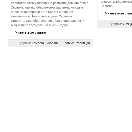
относительно перес
налоговое стимулирование развития добычи газа в
налогов.
Украине, однако обеспокоена рисками, которые
несет законопроект № 5132 «О внесении
Читать всю ста
изменений в Налоговый кодекс Украины
относительно обеспечения сбалансированности
Рубрика:
Офіці
бюджетных поступлений в 2017 году».
Читать всю статью
Рубрика:
Компанії
,
Україна
Комментарии (0)