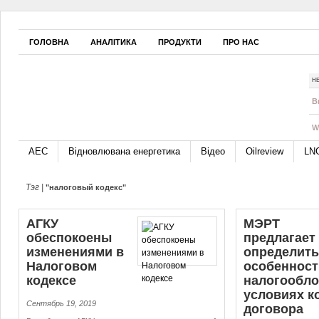
ГОЛОВНА
АНАЛІТИКА
ПРОДУКТИ
ПРО НАС
Н
B
W
АЕС
Відновлювана енергетика
Відео
Oilreview
LN
Тэг |
"налоговый кодекс"
АГКУ
МЭРТ
обеспокоены
предлагает
изменениями в
определить
Налоговом
особенност
кодексе
на­ло­го­об­л
условиях кон
Сентябрь 19, 2019
договора