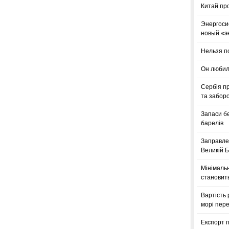
Китай пр
Энергоси
новый «э
Нельзя п
Он любил
Сербія п
та заборо
Запаси б
барелів
Заправле
Великій Б
Мінімальн
становить
Вартість 
морі пере
Експорт п