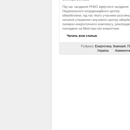
Під час засідання РНБО відбулося засідання
Національного координаційного центру
кібербезпеки, під час якого учасники розглян
питання утворення галузевого центру кіберб
паливно-енергетичного комплексу, реалізацію
покладено на Міністерство енергетики.
Читать всю статью
Рубрика:
Енергетика
,
Компанії
,
П
Україна
Коммента