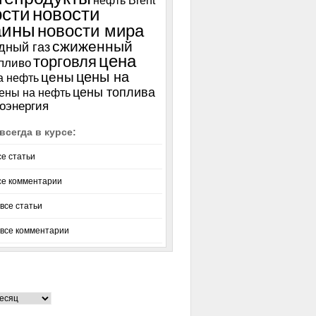
нефть Brent
ости
новости
аины
новости мира
сжиженный
дный газ
цена
торговля
пливо
цены на
цены
а нефть
цены топлива
ены на нефть
оэнергия
всегда в курсе:
се статьи
се комментарии
все статьи
 все комментарии