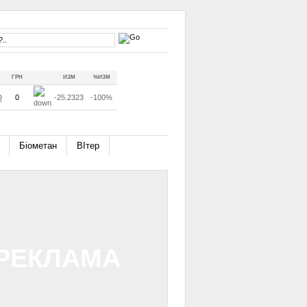
ГРН
ИЗМ
%ИЗМ
D
0
-25.2323
-100%
Біометан
ВІтер
РЕКЛАМА