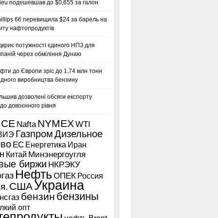
ieu подешевшав до $0,655 за галон
llips 66 перевищила $24 за барель на
иту нафтопродуктів
дкриє потужності єдиного НПЗ для
паній через обміління Дунаю
фти до Європи зріс до 1,74 млн тонн
гідного виробництва бензину
льшив дозволені обсяги експорту
до довоєнного рівня
ICE
NYMEX
Nafta
WTI
Газпром
Дизельное
ВИЭ
иво
ЕС
Енергетика
Иран
н
Китай
Минэнергоугля
вые биржи
НКРЭКУ
Нефть
газ
ОПЕК
Россия
Украина
США
я.
бензины
бензин
нсгаз
лкий опт
тепродукты