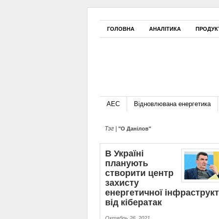
ГОЛОВНА
АНАЛІТИКА
ПРОДУК
АЕС
Відновлювана енергетика
Тэг |
"О Данілов"
В Україні
планують
створити центр
захисту
енергетичної інфраструк
від кібератак
Октябрь 26, 2021