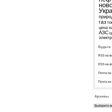
нов
Укр
приро
газ
то
цена н
АЗС
ц
электр
Будьте 
RSS на в
RSS на в
Почта на 
Почта на
Архивы