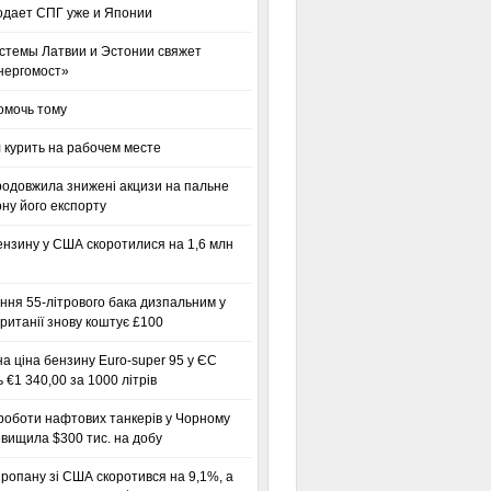
одает СПГ уже и Японии
стемы Латвии и Эстонии свяжет
нергомост»
омочь тому
 курить на рабочем месте
родовжила знижені акцизи на пальне
ну його експорту
ензину у США скоротилися на 1,6 млн
ння 55-літрового бака дизпальним у
ританії знову коштує £100
а ціна бензину Euro-super 95 у ЄС
 €1 340,00 за 1000 літрів
роботи нафтових танкерів у Чорному
вищила $300 тис. на добу
ропану зі США скоротився на 9,1%, а