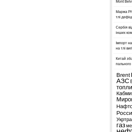
Mont Belv
Маржа Phi
тлі дефіц
Сербія ві
інших ком
Імпорт на
на тлі ви
Китай збі
пального 
Brent
АЗС
топл
Кабми
Миро
Нафто
Росси
Укртра
газ
ме
неф