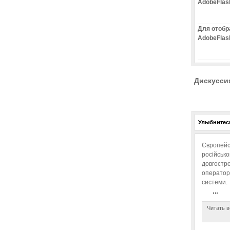
AdobeFlas
Для отобр
AdobeFlas
Дискусси
Улыбнитесь
Європейс
російськ
довгостро
операторо
системи.
…
Читать в