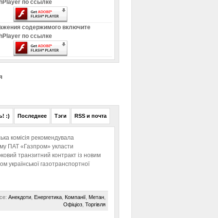
hPlayer по ссылке
ажения содержимого включите
hPlayer по ссылке
я
! :)
Последнее
Тэги
RSS и почта
ька комісія рекомендувала
ому ПАТ «Газпром» укласти
ковий транзитний контракт із новим
м української газотранспортної
се:
Анекдоти
,
Енергетика
,
Компанії
,
Метан
,
Офіціоз
,
Торгівля