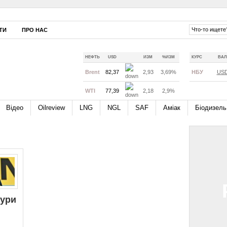
ТИ
ПРО НАС
НЕФТЬ
USD
ИЗМ
%ИЗМ
КУРС
ВАЛ
Brent
82,37
2,93
3,69%
НБУ
US
WTI
77,39
2,18
2,9%
Відео
Oilreview
LNG
NGL
SAF
Аміак
Біодизель
тури