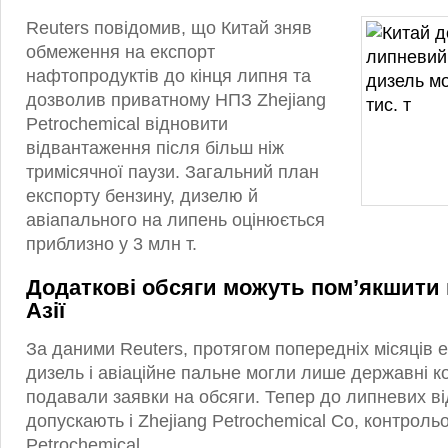
Reuters повідомив, що Китай зняв
обмеження на експорт
нафтопродуктів до кінця липня та
дозволив приватному НПЗ Zhejiang
Petrochemical відновити
відвантаження після більш ніж
тримісячної паузи. Загальний план
експорту бензину, дизелю й
авіапального на липень оцінюється
приблизно у 3 млн т.
Додаткові обсяги можуть пом’якшити
Азії
За даними Reuters, протягом попередніх місяців 
дизель і авіаційне пальне могли лише державні ко
подавали заявки на обсяги. Тепер до липневих в
допускають і Zhejiang Petrochemical Co, контрол
Petrochemical.