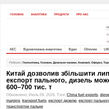
ГОЛОВНА
АНАЛІТИКА
ПРОДУКТИ
ПРО НАС
Н
B
W
АЕС
Відновлювана енергетика
Відео
Oilreview
LN
Рубрика |
Геополітика
,
Головне
,
Дизельне паливо
,
Компанії
,
Офіціоз
,
Тор
Китай дозволив збільшити ли
експорт пального, дизель мож
600–700 тис. т
Обновлено: Июль 09, 2026.
Тэги:
China fuel exports
,
diese
margins
,
transport fuels
,
експорт дизелю
,
експорт пальног
транспортне пальне