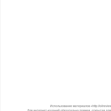
Использование материалов «http://oilrevi
Для интернет-изданий обязательна прямая, открытая для 