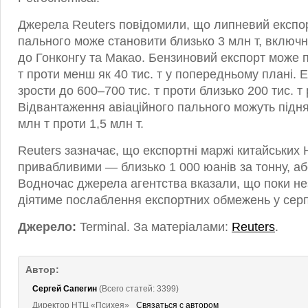
Джерела Reuters повідомили, що липневий експор
пального може становити близько 3 млн т, включн
до Гонконгу та Макао. Бензиновий експорт може 
т проти менш як 40 тис. т у попередньому плані.
зрости до 600–700 тис. т проти близько 200 тис. т
Відвантаження авіаційного пального можуть підня
млн т проти 1,5 млн т.
Reuters зазначає, що експортні маржі китайськи
привабливими — близько 1 000 юанів за тонну, або
Водночас джерела агентства вказали, що поки не
діятиме послаблення експортних обмежень у серп
Джерело:
Terminal. За матеріалами:
Reuters
.
Автор:
Сергей Сапегин
(Всего статей: 3399)
Директор НТЦ «Психея»
Связаться с автором