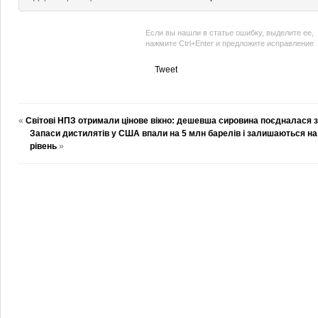
Если вы нашли в статье ошибку, выделите ее,
нажмите Ctrl+Enter и предложите исправление
Tweet
«
Світові НПЗ отримали цінове вікно: дешевша сировина поєдналася 
Запаси дистилятів у США впали на 5 млн барелів і залишаються н
рівень
»