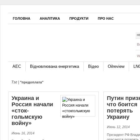
ГОЛОВНА
АНАЛІТИКА
ПРОДУКТИ
ПРО НАС
Н
B
W
АЕС
Відновлювана енергетика
Відео
Oilreview
LN
Тэг |
"предоплата"
Украина и
Путин приз
Россия начали
что боится
«сток­
потерять
гольмскую
Украину
войну»
Июнь 12, 2014
Июнь 16, 2014
Президент РФ Влади
опасается потерять 