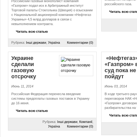
Российский газовый монополист компания
российского газа.
«Газпром» подал иск в Арбитражный институт
Торговой палаты Стокгольма (Швеция) о взыскании
Читать всю ста
с Национальной акционерной компании «Нефтегаз
Украины» 4,5 млрд долларов в связи с
невыполнением контракта.
Читать всю статью
Рубрика:
Інші держави
,
Україна
Комментарии (0)
Украине
«Нефтегаз»
сделали
«Газпром» 
газовую
суд пока не
отсрочку
пойдут
Июнь 11, 2014
Июнь 03, 2014
Российская Федерация перенесла введение
В ходе третьего рау
системы предоплаты газовых поставок в Украину
переговоров НАК «
до 16 июня.
«Газпром» договори
разбирательства на 
Читать всю статью
Читать всю ста
Рубрика:
Інші держави
,
Компанії
,
Україна
Комментарии (0)