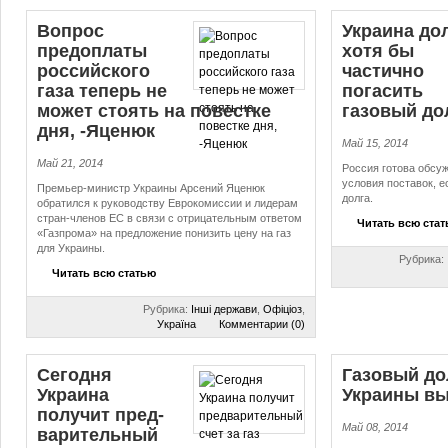
Вопрос
Украина до
предоплаты
хотя бы
российского
частично
газа теперь не
погасить
может стоять на повестке
газовый до
дня, -Яценюк
Май 15, 2014
Май 21, 2014
Россия готова обсуж
условия поставок, е
Премьер-министр Украины Арсений Яценюк
долга.
обратился к руководству Еврокомиссии и лидерам
стран-членов ЕС в связи с отрицательным ответом
Читать всю ста
«Газпрома» на предложение понизить цену на газ
для Украины.
Рубрика:
Читать всю статью
Рубрика:
Інші держави
,
Офіціоз
,
Україна
Комментарии (0)
Сегодня
Газовый до
Украина
Украины в
получит пред­
Май 08, 2014
ва­ри­тель­ный