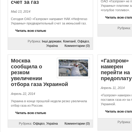
счет за газ
ОАО «Газпром» не п
Украины» платежи з
«голубое топливо».
Май 13, 2014
Читать всю ста
Сегодня ОАО «Газпром» направит НАК «Нефтегаз
Украины» предварительный счет за июньский газ.
Рубрика:
Читать всю статью
Рубрика:
Інші держави
,
Компанії
,
Офіціоз
,
Україна
Комментарии (0)
Москва
«Газпром»
сообщила о
намерен
резком
перейти на
увеличении
предоплату
отбора газа Украиной
Апрель 11, 2014
Апрель 22, 2014
«Газпром» намерен 
поставок газа из-за
Украина в конце прошлой недели резко увеличила
Украиной.
отбор газа из России.
Читать всю ста
Читать всю статью
Рубрика:
Рубрика:
Офіціоз
,
Україна
Комментарии (0)