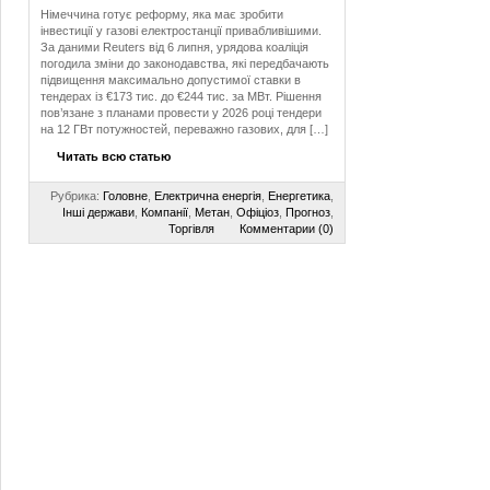
Німеччина готує реформу, яка має зробити
інвестиції у газові електростанції привабливішими.
За даними Reuters від 6 липня, урядова коаліція
погодила зміни до законодавства, які передбачають
підвищення максимально допустимої ставки в
тендерах із €173 тис. до €244 тис. за МВт. Рішення
пов’язане з планами провести у 2026 році тендери
на 12 ГВт потужностей, переважно газових, для […]
Читать всю статью
Рубрика:
Головне
,
Електрична енергія
,
Енергетика
,
Інші держави
,
Компанії
,
Метан
,
Офіціоз
,
Прогноз
,
Торгівля
Комментарии (0)