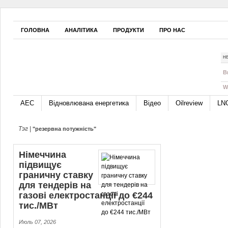
ГОЛОВНА
АНАЛІТИКА
ПРОДУКТИ
ПРО НАС
Н
B
W
АЕС
Відновлювана енергетика
Відео
Oilreview
LN
Тэг |
"резервна потужність"
Німеччина
підвищує
граничну ставку
для тендерів на
газові електростанції до €244
тис./МВт
Июль 07, 2026