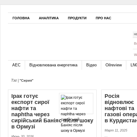
ГОЛОВНА
АНАЛІТИКА
ПРОДУКТИ
ПРО НАС
Н
B
W
АЕС
Відновлювана енергетика
Відео
Oilreview
LN
Тэг |
"Сирия"
Ірак готує
Росія
експорт сирої
відновлює
нафти та
нафтові та
naphtha через
газові опер
сирійський Баніяс після шоку
в Курдистані
в Ормузі
Март 11, 2025
Июнь 20, 2026