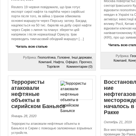
Москва повертаєтьс
секторі Іракського К
Reuters 19 червня повідомило, що Ірак готує
відновити геополіти
експорт сирої нафти та naphtha через сирійські
невдач в Україні та Си
порти після того, як війна з Іраном обмежила
активізує інвестиції
основні маршрути через Перську затоку. Багдад
впливу Росії, Китаю 
націлюється на 50 тис. барелів на добу сирої нафти
відновити ключові на
через Сирію з липня та планує зберегти цей
напівавтономному Ку
напрямок і після нормалізації Ормузу. Ірак
(KRI), про що заявив
переводить тимчасовий обхідний маршрут […]
Читать всю ста
Читать всю статью
Рубрика:
Гео
Рубрика:
Геополітика
,
Головне
,
Інші держави
,
Компанії
,
Конк
Компанії
,
Нафта
,
Офіціоз
,
Прогноз
,
Торгівля
Комментарии (0)
Террористы
Вос­ста­нов­
атаковали
ние
нефтяные
нефтегазо
объекты в
месторожд
сирийском Баньясе
началось в
Ракке
Январь 28, 2020
Октябрь 21, 2019
Террористы атаковали нефтяные объекты в
Баньясе в Сирии с помощью заложенных взрывных
Все месторождения 
устройств.
провинции Эр-Ракка,