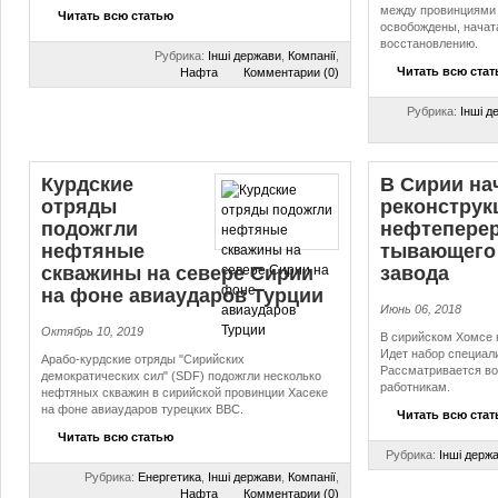
между провинциями 
Читать всю статью
освобождены, начата
восстановлению.
Рубрика:
Інші держави
,
Компанії
,
Читать всю ста
Нафта
Комментарии (0)
Рубрика:
Інші д
Курдские
В Сирии на
отряды
реконстру
подожгли
неф­те­пе­ре­
нефтяные
ты­ва­ю­ще­го
скважины на севере Сирии
завода
на фоне авиаударов Турции
Июнь 06, 2018
Октябрь 10, 2019
В сирийском Хомсе 
Идет набор специал
Арабо-курдские отряды "Сирийских
Рассматривается во
демократических сил" (SDF) подожгли несколько
работникам.
нефтяных скважин в сирийской провинции Хасеке
на фоне авиаударов турецких ВВС.
Читать всю ста
Читать всю статью
Рубрика:
Інші держ
Рубрика:
Енергетика
,
Інші держави
,
Компанії
,
Нафта
Комментарии (0)