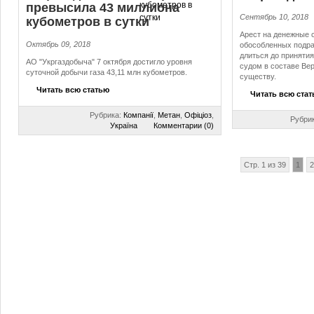
превысила 43 миллиона
Сентябрь 10, 2018
кубометров в сутки
Арест на денежные 
Октябрь 09, 2018
обособленных подра
длиться до приняти
АО "Укргаздобыча" 7 октября достигло уровня
судом в составе Ве
суточной добычи газа 43,11 млн кубометров.
существу.
Читать всю статью
Читать всю ста
Рубрика:
Компанії
,
Метан
,
Офіціоз
,
Рубри
Україна
Комментарии (0)
Стр. 1 из 39
1
2