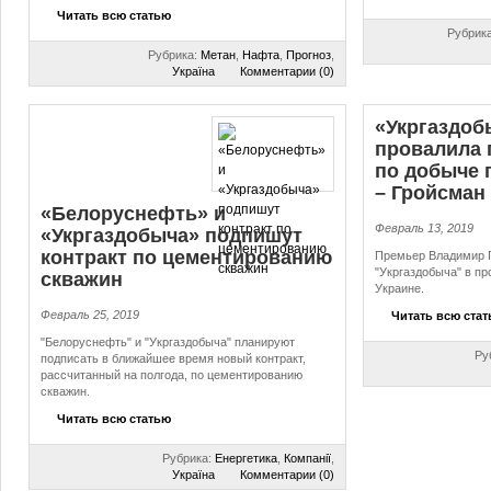
Читать всю статью
Рубрик
Рубрика:
Метан
,
Нафта
,
Прогноз
,
Україна
Комментарии (0)
«Укргаздоб
провалила 
по добыче г
– Гройсман
«Белоруснефть» и
Февраль 13, 2019
«Укргаздобыча» подпишут
контракт по це­мен­ти­ро­ва­нию
Премьер Владимир 
"Укргаздобыча" в пр
скважин
Украине.
Февраль 25, 2019
Читать всю ста
"Белоруснефть" и "Укргаздобыча" планируют
Ру
подписать в ближайшее время новый контракт,
рассчитанный на полгода, по цементированию
скважин.
Читать всю статью
Рубрика:
Енергетика
,
Компанії
,
Україна
Комментарии (0)