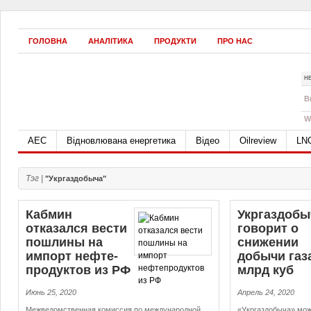
ГОЛОВНА
АНАЛІТИКА
ПРОДУКТИ
ПРО НАС
Н
B
W
АЕС
Відновлювана енергетика
Відео
Oilreview
LN
Тэг |
"Укргаздобыча"
Кабмин
Укргаздобы
отказался вести
говорит о
пошлины на
снижении
импорт неф­те­
добычи газ
про­дук­тов из РФ
млрд куб
Июнь 25, 2020
Апрель 24, 2020
Межведомственная комиссия по международной
«Укргаздобыча» мож