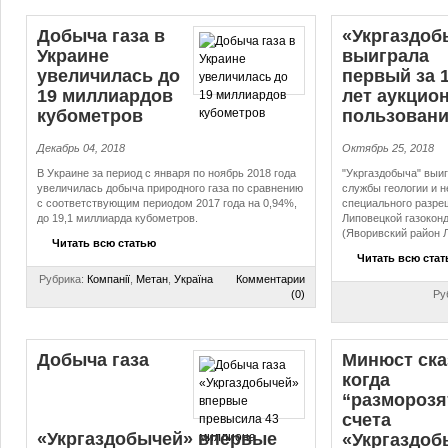
Добыча газа в
«Укргаздоб
Украине
выиграла
увеличилась до
первый за 
19 миллиардов
лет аукцион
кубометров
пользовани
Декабрь 04, 2018
Октябрь 25, 2018
В Украине за период с января по ноябрь 2018 года
"Укргаздобыча" выи
увеличилась добыча природного газа по сравнению
службы геологии и н
с соответствующим периодом 2017 года на 0,94%,
специального разре
до 19,1 миллиарда кубометров.
Липовецкой газокон
(Яворивский район Л
Читать всю статью
Читать всю ста
Рубрика:
Компанії
,
Метан
,
Україна
Комментарии
(0)
Ру
Добыча газа
Минюст ска
когда
“разморозя
счета
«Укргаздобычей» впервые
«Укргаздоб