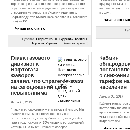
торговле приняла решение о нецелесообразности
природного газа на 
нарушения антисубсидиционного расследования
порядка осуществле
относительно импорта в Украину отдельных
и услуг.
нефтепродуктов (дизельного топлива и сжиженного
Читать всю ста
газа) из РФ.
Читать всю статью
Ру
Рубрика:
Енергетика
,
Інші держави
,
Компанії
,
Торгівля
,
Україна
Комментарии (0)
Глава газового
Кабмин
дивизиона
обнародов
Нафтогаза
постановле
Фаворов
о снижении
заявил, что Стратегия 20/20
тарифов на
на сегодняшний день
населения
невыполнима
Апрель 05, 2019
Июль 23, 2019
Кабинет министров 
поставлять газ для 
"Наши месторождения – это выжатый лимон. Мы
промышленности, ес
бурили новые месторождения, но у нас
установленной прав
естественное падение добычи на 1,5 млрд кубов
потребителей.
газа в год, поскольку 75% наших месторождений
истощены на 87%", - говорит Фаворов.
Читать всю ста