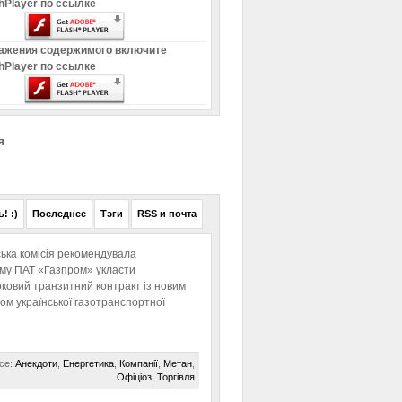
hPlayer по ссылке
ажения содержимого включите
hPlayer по ссылке
я
! :)
Последнее
Тэги
RSS и почта
ька комісія рекомендувала
ому ПАТ «Газпром» укласти
ковий транзитний контракт із новим
м української газотранспортної
се:
Анекдоти
,
Енергетика
,
Компанії
,
Метан
,
Офіціоз
,
Торгівля