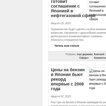
готовит
соглашение с
Японией в
нефтегазовой сфере
Август 20, 2013
Туркменистан будет уделять особое вниман
вопросам, связанным с дальнейшим развит
долгосрочного взаимовыгодного туркмено-
японского сотрудничества.
Читать всю статью
Рубрика:
Інші держави
,
Компанії
,
Офіціоз
Коммента
Цены на бензин
в Японии бьют
рекорд
впервые с 2008
года
Август 07, 2013
Рост цен на бензин в Японии наблюдается у
пятую неделю подряд, и сегодня они достигл