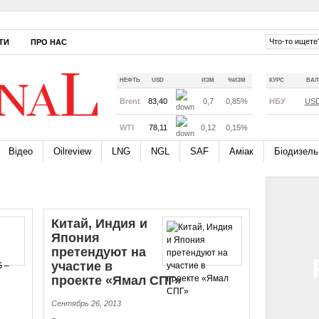
ТИ
ПРО НАС
НЕФТЬ
USD
ИЗМ
%ИЗМ
КУРС
ВАЛ
Brent
83,40
0,7
0,85%
НБУ
US
WTI
78,11
0,12
0,15%
Відео
Oilreview
LNG
NGL
SAF
Аміак
Біодизель
Китай, Индия и
Япония
претендуют на
участие в
проекте «Ямал СПГ»
Сентябрь 26, 2013