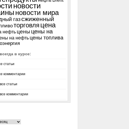
нефть Brent
ости
новости
аины
новости мира
сжиженный
дный газ
цена
торговля
пливо
цены на
цены
а нефть
цены топлива
ены на нефть
оэнергия
всегда в курсе:
се статьи
се комментарии
все статьи
 все комментарии