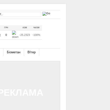
ГРН
ИЗМ
%ИЗМ
D
0
-25.2323
-100%
Біометан
ВІтер
РЕКЛАМА