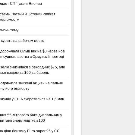
одает СПГ уже и Японии
стемы Латвии и Эстонии свяжет
нергомост»
омочь тому
 курить на рабочем месте
дорожчала більш ніж на $3 через нові
я судноплавства в Ормузькій протоці
зелю знизилася з рекордних $75, але
ься вищою за $60 за барель
родовжила знижені акцизи на пальне
ну його експорту
ензину у США скоротилися на 1,6 млн
ння 55-літрового бака дизпальним у
ританії знову коштує £100
а ціна бензину Euro-super 95 у ЄС