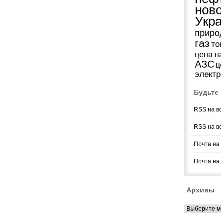
нов
Укр
приро
газ
то
цена н
АЗС
ц
электр
Будьте 
RSS на в
RSS на в
Почта на 
Почта на
Архивы