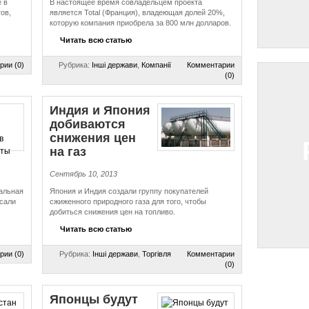
 в
В настоящее время совладельцем проекта
ов,
является Total (Франция), владеющая долей 20%,
которую компания приобрела за 800 млн долларов.
Читать всю статью
рии (0)
Рубрика:
Інші держави
,
Компанії
Комментарии
(0)
Индия и Япония
добиваются
снижения цен
на газ
Сентябрь 10, 2013
альная
Япония и Индия создали группу покупателей
исали
сжиженного природного газа для того, чтобы
добиться снижения цен на топливо.
Читать всю статью
рии (0)
Рубрика:
Інші держави
,
Торгівля
Комментарии
(0)
Японцы будут