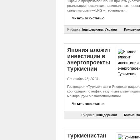
Украина предложила Японии принять участие
реализации нескольких национальных проект
среди который –«LNG – терминала».
Читать всю статью
Рубрика:
Інші держави
,
Україна
Коммента
Япония вложит
инвестиции в
энергопроекты
Туркмении
Сентябрь 13, 2013
Госконцерн «Туркменгаз» и Японская национ
корпорация по нефти, газу и металлам подп
меморандум о взаимопонимании
Читать всю статью
Рубрика:
Інші держави
Коммента
Туркменистан