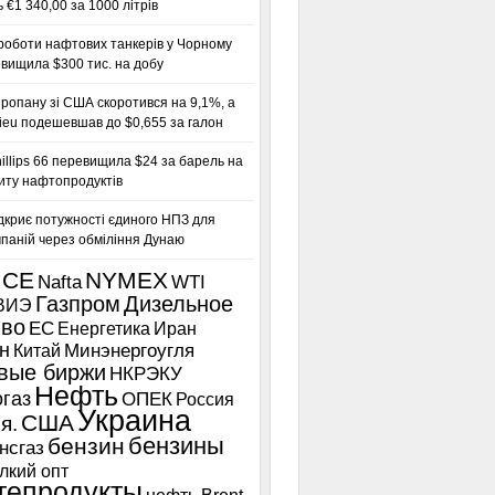
 €1 340,00 за 1000 літрів
роботи нафтових танкерів у Чорному
вищила $300 тис. на добу
ропану зі США скоротився на 9,1%, а
ieu подешевшав до $0,655 за галон
llips 66 перевищила $24 за барель на
иту нафтопродуктів
дкриє потужності єдиного НПЗ для
паній через обміління Дунаю
ICE
NYMEX
Nafta
WTI
Газпром
Дизельное
ВИЭ
иво
ЕС
Енергетика
Иран
н
Китай
Минэнергоугля
вые биржи
НКРЭКУ
Нефть
газ
ОПЕК
Россия
Украина
США
я.
бензины
бензин
нсгаз
лкий опт
тепродукты