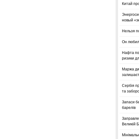
Китай пр
Энергоси
новый «э
Нельзя п
Он любил
Нафта по
ризики дл
Маржа ди
залишаєт
Сербія п
та заборо
Запаси б
барелів
Заправле
Великій Б
Мінімальн