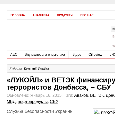
ГОЛОВНА
АНАЛІТИКА
ПРОДУКТИ
ПРО НАС
Н
B
W
АЕС
Відновлювана енергетика
Відео
Oilreview
LN
Рубрика |
Компанії
,
Україна
«ЛУКОЙЛ» и ВЕТЭК финансир
террористов Донбасса, – СБУ
Обновлено: Январь 16, 2015.
Тэги:
Аваков
,
ВЕТЭК
,
Донб
МВД
,
нефтепродукты
,
СБУ
Служба безопасности Украины