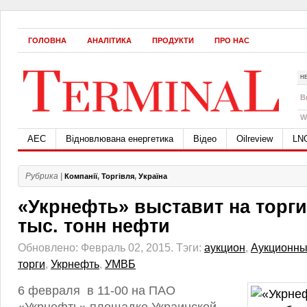
ГОЛОВНА
АНАЛІТИКА
ПРОДУКТИ
ПРО НАС
Н
B
W
АЕС
Відновлювана енергетика
Відео
Oilreview
LN
Рубрика |
Компанії
,
Торгівля
,
Україна
«Укрнефть» выставит на торги
тыс. тонн нефти
Обновлено: Февраль 02, 2015.
Тэги:
аукцион
,
Аукционны
торги
,
Укрнефть
,
УМВБ
6 февраля в 11-00 на ПАО