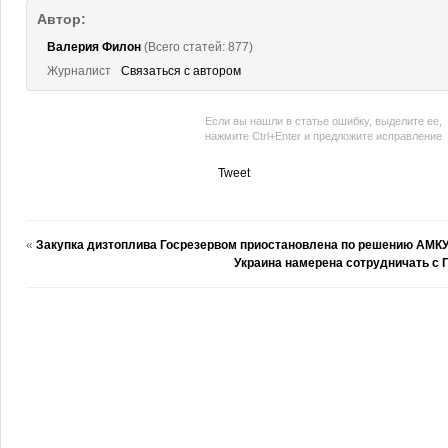
Автор:
Валерия Филон
(Всего статей: 877)
Журналист
Связаться с автором
Если вы нашли в статье ошибку, выделите ее,
нажмите Ctrl+Enter и предложите исправление
Tweet
«
Закупка дизтоплива Госрезервом приостановлена по решению АМК
Украина намерена сотрудничать с 