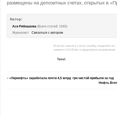
размещены на депозитных счетах, открытых в «П
Автор:
Ася Рябошапка
(Всего статей: 1565)
Журналист
Связаться с автором
Если вы нашли в статье ошибку, выделите ее,
нажмите Ctrl+Enter и предложите исправление
Tweet
«
«Укрнефть» заработала почти 4,5 млрд грн чистой прибыли за год
Нефть Brent