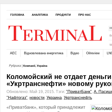
ГОЛОВНА
АНАЛІТИКА
ПРОДУКТИ
ПРО НАС
Н
B
W
АЕС
Відновлювана енергетика
Відео
Oilreview
LN
Рубрика |
Компанії
,
Україна
Коломойский не отдает деньги
«Укртранснефти» новому руко
Обновлено: Май 19, 2015.
Тэги:
"ПриватБанк"
,
А. Пасиш
"Нафтогаз"
,
новости
,
Украина
,
Укртранснефть
«Приватбанк», который принадлежит