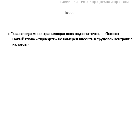
нажмите Ctrl+Enter и предложите исправление
Tweet
«
Газа в подземных хранилищах пока недостаточно, — Яценюк
Новый глава «Укрнефти» не намерен вносить в трудовой контракт
налогов
»