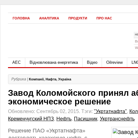
ГОЛОВНА
АНАЛІТИКА
ПРОДУКТИ
ПРО НАС
Н
B
W
АЕС
Відновлювана енергетика
Відео
Oilreview
LN
Рубрика |
Компанії
,
Нафта
,
Україна
Завод Коломойского принял а
экономическое решение
Обновлено: Сентябрь 02, 2015.
Тэги:
"Укртатнафта"
,
Кол
Кременчугский НПЗ
,
Нефть
,
Пасишник
,
Укртранснефть
Решение ПАО «Укртатнафта»