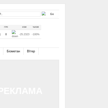
ГРН
ИЗМ
%ИЗМ
D
0
-25.2323
-100%
Біометан
ВІтер
РЕКЛАМА