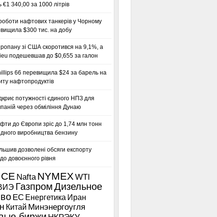
 €1 340,00 за 1000 літрів
роботи нафтових танкерів у Чорному
вищила $300 тис. на добу
ропану зі США скоротився на 9,1%, а
ieu подешевшав до $0,655 за галон
llips 66 перевищила $24 за барель на
иту нафтопродуктів
дкриє потужності єдиного НПЗ для
паній через обміління Дунаю
фти до Європи зріс до 1,74 млн тонн
гідного виробництва бензину
льшив дозволені обсяги експорту
до довоєнного рівня
ICE
NYMEX
Nafta
WTI
Газпром
Дизельное
ВИЭ
иво
ЕС
Енергетика
Иран
н
Китай
Минэнергоугля
вые биржи