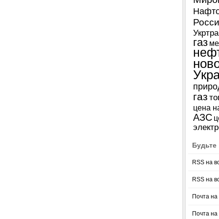
Нафто
Росси
Укртра
газ
ме
неф
нов
Укр
приро
газ
то
цена н
АЗС
ц
электр
Будьте 
RSS на в
RSS на в
Почта на 
Почта на