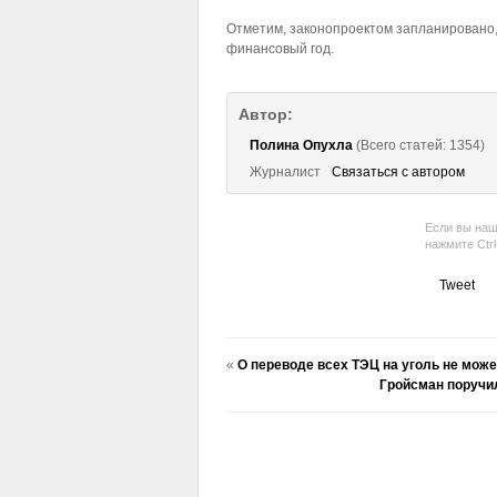
Отметим, законопроектом запланировано
финансовый год.
Автор:
Полина Опухла
(Всего статей: 1354)
Журналист
Связаться с автором
Если вы наш
нажмите Ctr
Tweet
«
О переводе всех ТЭЦ на уголь не може
Гройсман поручи