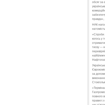
обсяг за 
українськ
комерційн
забезпеч
правда»,
НАК нагол
натомість
«Спроби 
когось у 
отримати
тиску — 
перевіряй
найближчі
Нафтогаз
Українськ
Єврокоміс
за допом
виконанн
Стокгольм
«Терміна
Газпромо
повного 
правил з 
час п’ято