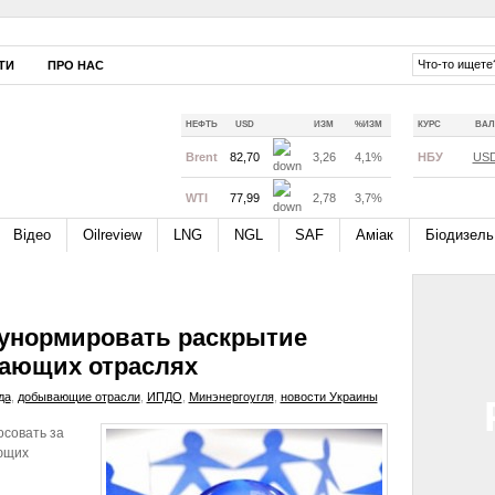
ТИ
ПРО НАС
НЕФТЬ
USD
ИЗМ
%ИЗМ
КУРС
ВАЛ
Brent
82,70
3,26
4,1%
НБУ
US
WTI
77,99
2,78
3,7%
Відео
Oilreview
LNG
NGL
SAF
Аміак
Біодизель
 унормировать раскрытие
ающих отраслях
да
,
добывающие отрасли
,
ИПДО
,
Минэнергоугля
,
новости Украины
совать за
ющих