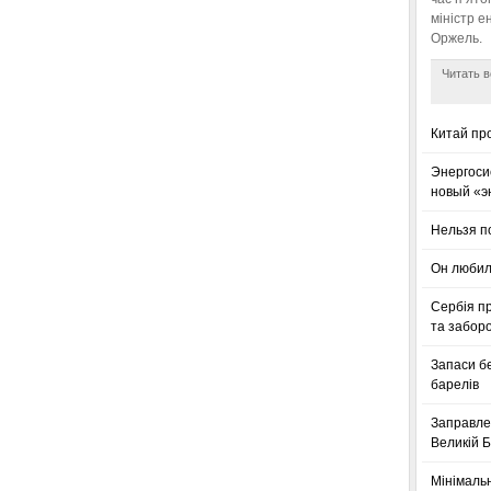
міністр е
Оржель.
Читать в
Китай пр
Энергоси
новый «э
Нельзя п
Он любил
Сербія п
та заборо
Запаси б
барелів
Заправле
Великій Б
Мінімальн