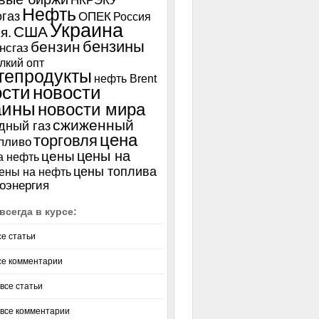
НКРЭКУ
Нефть
газ
ОПЕК
Россия
Украина
США
я.
бензины
бензин
нсгаз
лкий опт
тепродукты
нефть Brent
ости
новости
аины
новости мира
сжиженный
дный газ
цена
торговля
пливо
цены на
цены
а нефть
цены топлива
ены на нефть
оэнергия
всегда в курсе:
се статьи
се комментарии
все статьи
 все комментарии