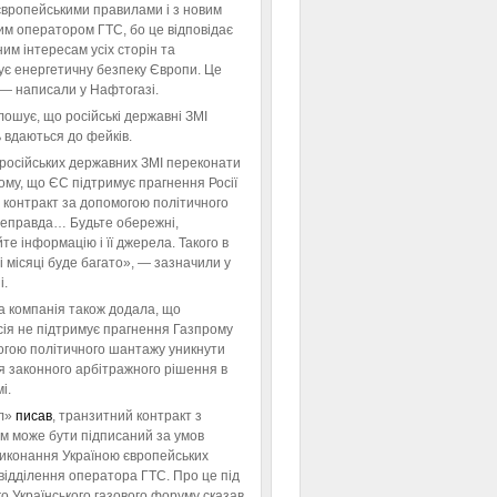
європейськими правилами і з новим
им оператором ГТС, бо це відповідає
им інтересам усіх сторін та
ує енергетичну безпеку Європи. Це
 — написали у Нафтогазі.
ошує, що російські державні ЗМІ
 вдаються до фейків.
російських державних ЗМІ переконати
тому, що ЄС підтримує прагнення Росії
 контракт за допомогою політичного
неправда… Будьте обережні,
те інформацію і її джерела. Такого в
 місяці буде багато», — зазначили у
і.
а компанія також додала, що
ія не підтримує прагнення Газпрому
огою політичного шантажу уникнути
я законного арбітражного рішення в
і.
л»
писав
, транзитний контракт з
м може бути підписаний за умов
виконання Україною європейських
відділення оператора ГТС. Про це під
го Українського газового форуму сказав