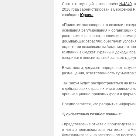
Соответствующий законопроект
№4840
от
2016 года зарегистрирован в Верховной Р
сообщает
Юрлига
.
«Принятие законопроекта позволит созда
основания регулирования и организации 
раскрытия и распространения информаци
добывающих отраслях, обеспечит условия
подготовки независимым Администратор
компаний в бюджет Украины и доходы пра
говорится в пояснительной записке к доку
В частности, документ определяет такую 
размещения, ответственность субъектов 
Так, закон будет распространяться на вс
в добывающих отраслях, и материнские к
организационно-правовых форм и форм со
Предполагается, что раскрытие информа
1) субъектами хозяйствования
:
- представление отчета о производстве и
отчета о производстве и платежах — в Ми
бумажном виде и на электронном носител