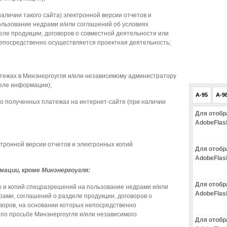
аличии такого сайта) электронной версии отчетов и
льзование недрами и/или соглашений об условиях
еле продукции, договоров о совместной деятельности или
непосредственно осуществляется проектная деятельность;
атежах в Минэнергоугля и/или независимому администратору
теле информации);
A-95
A-9
 о полученных платежах на интернет-сайте (при наличии
Для отобр
AdobeFlas
тронной версии отчетов и электронных копий
Для отобр
AdobeFlas
мации, кроме Минэнергоугля:
Для отобр
 и копий спецразрешений на пользование недрами и/или
AdobeFlas
ами, соглашений о разделе продукции, договоров о
воров, на основании которых непосредственно
по просьбе Минэнергоугля и/или независимого
Для отобр