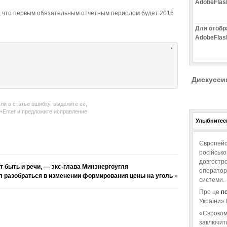
AdobeFlas
, что первым обязательным отчетным периодом будет 2016
Для отобр
AdobeFlas
Дискусси
ли в статье ошибку, выделите ее,
l+Enter и предложите исправление
Улыбнитесь
Європейс
російськ
довгостро
т быть и речи, — экс-глава Минэнергоугля
операторо
л разобраться в изменении формирования цены на уголь
»
системи.
Про це
п
України» 
«Євроком
заключит