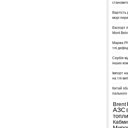
становить
Вартість 
морі пере
Експорт п
Mont Belv
Маржа Phi
тлі дефіц
Сербія ві
інших ком
Імпорт на
на тлі ви
Китай збі
пального 
Brent
АЗС
топл
Кабми
Миро