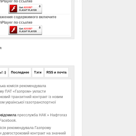
hPlayer по ссылке
ажения содержимого включите
hPlayer по ссылке
я
! :)
Последнее
Тэги
RSS и почта
ька комісія рекомендувала
ому ПАТ «Газпром» укласти
ковий транзитний контракт із новим
м української газотранспортної
овідомила
пресслужба НАК » Нафтогаз
Facebook.
ісія рекомендувала Газпрому
и довгостроковий контракт на значний