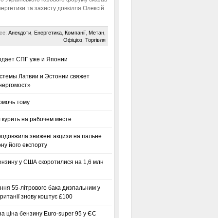
нергетики та захисту довкілля Олексій
се:
Анекдоти
,
Енергетика
,
Компанії
,
Метан
,
Офіціоз
,
Торгівля
одает СПГ уже и Японии
стемы Латвии и Эстонии свяжет
нергомост»
омочь тому
 курить на рабочем месте
родовжила знижені акцизи на пальне
ну його експорту
ензину у США скоротилися на 1,6 млн
ння 55-літрового бака дизпальним у
ританії знову коштує £100
а ціна бензину Euro-super 95 у ЄС