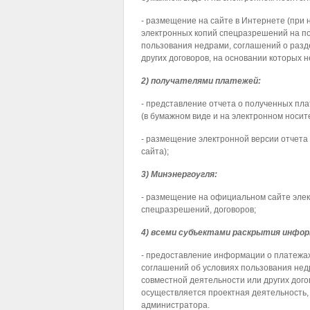
- размещение на сайте в Интернете (при н
электронных копий спецразрешений на по
пользования недрами, соглашений о разд
других договоров, на основании которых 
2) получателями платежей:
- представление отчета о полученных пл
(в бумажном виде и на электронном носи
- размещение электронной версии отчета
сайта);
3) Минэнергоугля:
- размещение на официальном сайте элек
спецразрешений, договоров;
4) всеми субъектами раскрытия инфор
- предоставление информации о платежах
соглашений об условиях пользования недр
совместной деятельности или других дого
осуществляется проектная деятельность, 
администратора.