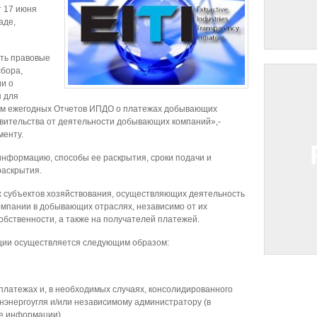
 17 июня
аде,
ть правовые
сбора,
и о
 для
ом ежегодных Отчетов ИПДО о платежах добывающих
вительства от деятельности добывающих компаний»,-
менту.
информацию, способы ее раскрытия, сроки подачи и
раскрытия.
ех субъектов хозяйствования, осуществляющих деятельность
омпании в добывающих отраслях, независимо от их
бственности, а также на получателей платежей.
ции осуществляется следующим образом:
 платежах и, в необходимых случаях, консолидированного
нэнергоугля и/или независимому администратору (в
е информации),