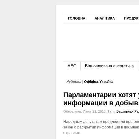
ГОЛОВНА
АНАЛІТИКА
ПРОДУК
АЕС
Відновлювана енергетика
Рубрика |
Офіціоз
,
Україна
Парламентарии хотят
информации в добыв
Обновлено: Июнь 21, 2016.
Тэги:
Верховная Ра
Народным депутатам предложили проголо
закон о раскрытии информации в добыва
отраслях.