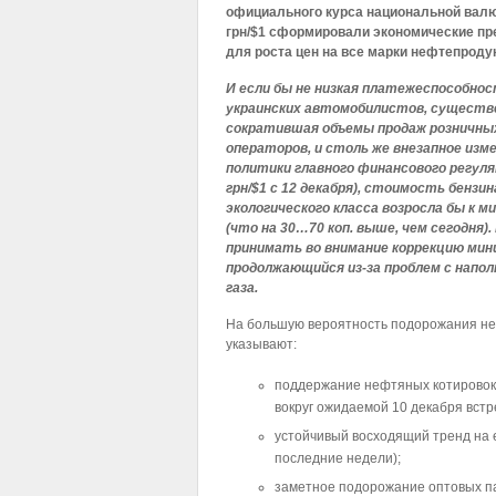
официального курса национальной валю
грн/$1 сформировали экономические п
для роста цен на все марки нефтепродук
И если бы не низкая платежеспособно
украинских автомобилистов, существ
сократившая объемы продаж розничны
операторов, и столь же внезапное изм
политики главного финансового регуля
грн/$1 с 12 декабря), стоимость бензи
экологического класса возросла бы к м
(что на 30…70 коп. выше, чем сегодня)
принимать во внимание коррекцию мини
продолжающийся из-за проблем с напо
газа.
На большую вероятность подорожания не
указывают:
поддержание нефтяных котировок
вокруг ожидаемой 10 декабря встр
устойчивый восходящий тренд на 
последние недели);
заметное подорожание оптовых па