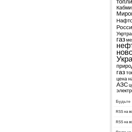
топл
Кабми
Миро
Нафто
Росси
Укртра
газ
ме
неф
нов
Укр
приро
газ
то
цена н
АЗС
ц
электр
Будьте 
RSS на в
RSS на в