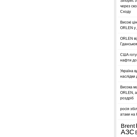
Sinopec з
через ск
Сходу
Високі ці
ORLEN у 
ORLEN ві
Гдансько
США готую
нафти до 
Україна в
наслідки 
Висока м
ORLEN, а
роздріб
росія збі
атаки на
Brent
АЗС