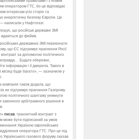
європейськими правилами і з новим
им оператором ГТС, бо це відповідає
им інтересам усіх сторін та
ує енергетичну безпеку Європи. Це
 — написали у Нафтогазі.
ошує, що російські державні ЗМІ
 вдаються до фейків.
російських державних ЗМІ переконати
тому, що ЄС підтримує прагнення Росії
 контракт за допомогою політичного
неправда… Будьте обережні,
те інформацію і її джерела. Такого в
 місяці буде багато», — зазначили у
і.
а компанія також додала, що
ія не підтримує прагнення Газпрому
огою політичного шантажу уникнути
я законного арбітражного рішення в
і.
л»
писав
, транзитний контракт з
м може бути підписаний за умов
виконання Україною європейських
відділення оператора ГТС. Про це під
го Українського газового форуму сказав