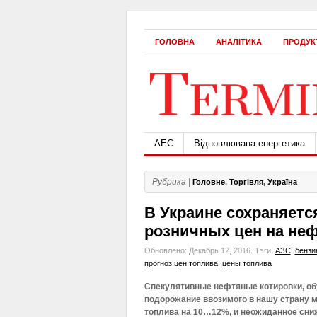
ГОЛОВНА
АНАЛІТИКА
ПРОДУК
АЕС
Відновлювана енергетика
Рубрика |
Головне
,
Торгівля
,
Україна
В Украине сохраняетс
розничных цен на не
Обновлено: Декабрь 12, 2016.
Тэги:
АЗС
,
бензи
прогноз цен топлива
,
цены топлива
Спекулятивные нефтяные котировки, о
подорожание ввозимого в нашу страну 
топлива на 10…12%, и неожиданное сни