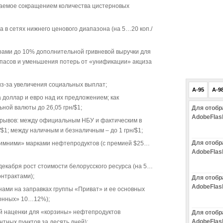
даемое сокращением количества цистерновых
а в сетях нижнего ценового диапазона (на 5…20 коп./
ами до 10% дополнительной гривневой выручки для
пасов и уменьшения потерь от «унификации» акциза
з-за увеличения социальных выплат;
A-95
A-9
 доллар и евро над их предложением; как
ной валюты до 26,05 грн/$1;
Для отобр
AdobeFlas
рывов: между официальным НБУ и фактическим в
/$1; между наличным и безналичным – до 1 грн/$1;
Для отобр
зимними» марками нефтепродуктов (с премией $25…
AdobeFlas
екабря рост стоимости белорусского ресурса (на 5…
нтрактами);
Для отобр
AdobeFlas
ами на заправках группы «Приват» и ее основных
онных» 10…12%);
й наценки для «корзины» нефтепродуктов
Для отобр
AdobeFlas
нтных пунктов за десять дней);