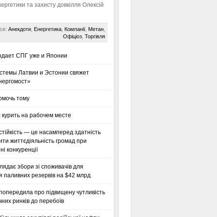
нергетики та захисту довкілля Олексій
се:
Анекдоти
,
Енергетика
,
Компанії
,
Метан
,
Офіціоз
,
Торгівля
одает СПГ уже и Японии
стемы Латвии и Эстонии свяжет
нергомост»
омочь тому
 курить на рабочем месте
тійкість — це насамперед здатність
ти життєдіяльність громад при
і конкуренції
глядає збори зі споживачів для
я паливних резервів на $42 млрд
 попередила про підвищену чутливість
них ринків до перебоїв