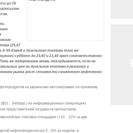
ты до 26
редпосылки
тов.
сть
енно
х
енение
тора (25,87
на А-95-Евро4 и дизельного топлива того же
инувшей субботе до 23,60 и 21,40 грн/л соответственно
. Пока же подорожание вновь откладывается, если не
мальных цен на дизельное топливо в регионах и
лнением рынка рост стоимости сжиженного нефтяного
фтепродуктов на украинских автозаправках по-прежнему
 ($52…54/барр.) на информационных спекуляциях
ечи представителей государств-экспортеров;
европейских торговых площадках (+10…12% за две
ртий нефтепродуктов (на 3…6% за неделю, в