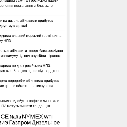
більшила закупівлі російської нафти
орочення постачання з Близького
ни на дизель збільшили прибуток
другому кварталі
дкрила власний морський термінал на
му НПЗ
ться збільшити імпорт близькосхідної
максимуму від початку війни з Іраном
дарила по двох російських НПЗ:
для виробництва ще не підтверджені
аржа переробки збільшила прибуток
ле цінове обмеження тиснуло на
льшила видобуток нафти в липні, але
 НПЗ можуть змінити тенденцію
ICE
NYMEX
Nafta
WTI
Газпром
Дизельное
ВИЭ