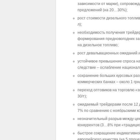
зависимости от марки), сопровож
предложений (на 20…30%);
рост стоимости дизельного топлив
л);
необходимость получения трейдер
формирования предновогодних за
на дизельное топливо;
рост девальвационных ожиданий и
устойчивое превышение спроса на
следствие – ослабление националь
сохранение больших курсовых раз
коммерческих банках – около 1 грн
переход оптовиков на торговлю «
30/т);
ожидаемый трейдерами после 12 д
7% по сравнению с ноябрьскими ко
незначительный разрыв между цен
конкурентов (3…8% при «традици
быстрое сокращение индикативно
европейского качества (на 5 проце