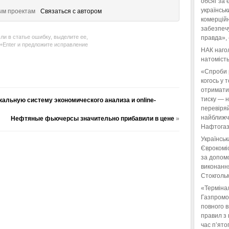
обсяг за 
українськ
ым проектам
Связаться с автором
комерційн
забезпеч
ли в статье ошибку, выделите ее,
правда»,
l+Enter и предложите исправление
НАК нагол
натомість
«Спроби 
когось у 
отримати
тиску — 
альную систему экономического анализа и online-
перевіряй
найближчі
Нефтяные фьючерсы значительно прибавили в цене
»
Нафтогаз
Українськ
Єврокоміс
за допом
виконанн
Стокгольм
«Терміна
Газпромо
повного 
правил з 
час п’ято