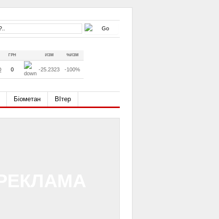
ГРН
ИЗМ
%ИЗМ
D
0
-25.2323
-100%
Біометан
ВІтер
РЕКЛАМА