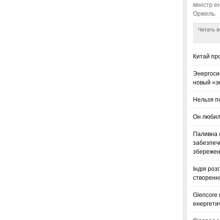
міністр е
Оржель.
Читать в
Китай пр
Энергоси
новый «э
Нельзя п
Он любил
Паливна с
забезпечи
збереженн
Індія роз
створенн
Glencore
енергетич