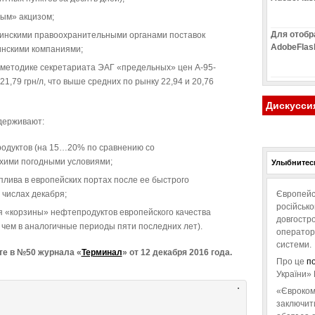
ым» акцизом;
Для отобр
аинскими правоохранительными органами поставок
AdobeFlas
инскими компаниями;
методике секретариата ЭАГ «предельных» цен А-95-
21,79 грн/л, что выше средних по рынку 22,94 и 20,76
Дискусси
держивают:
одуктов (на 15…20% по сравнению со
хими погодными условиями;
Улыбнитесь
лива в европейских портах после ее быстрого
 числах декабря;
Європейс
російськ
я «корзины» нефтепродуктов европейского качества
довгостро
чем в аналогичные периоды пяти последних лет).
операторо
системи.
те в №50 журнала «
Терминал
» от 12 декабря 2016 года.
Про це
п
України» 
«Євроком
заключит