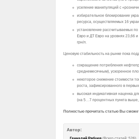
усиление манипуляций с «розничн
избирательное блокирование укр
ресурса, осуществляемых 16 укра
установление рассчитываемых по 
Евро и ДТ Евро на уровнях 23,66 и 
грн/л.
Ценовую стабильность на рынке пока под
сокращение потребления нефтепр
среднемесячным), ускоренное пло
некоторое снижение стоимости топ
роста, зафиксированного в первых
высокая индикативная наценка дл
(на 5…7 процентных пункта выше, 
Полностью прочитать статью Вы сможе
Автор:
Геннадий Рябцев
(Всего статей: 526)