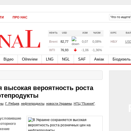
ТИ
ПРО НАС
НЕФТЬ
USD
ИЗМ
%ИЗМ
КУРС
ВАЛ
Brent
82,77
0,07
0,08%
НБУ
US
WTI
76,93
-1,06
-1,36%
Відео
Oilreview
LNG
NGL
SAF
Аміак
Біодизель
я высокая вероятность роста
фтепродукты
ны
,
Г. Рябцев
,
нефтепродукты
,
новости Украины
,
НТЦ "Психея"
,
бусловившие
моторного
жение