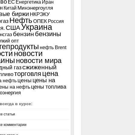
иво
ЕС
Енергетика
Иран
н
Китай
Минэнергоугля
вые биржи
НКРЭКУ
Нефть
газ
ОПЕК
Россия
Украина
США
я.
бензины
бензин
нсгаз
лкий опт
тепродукты
нефть Brent
ости
новости
аины
новости мира
сжиженный
дный газ
цена
торговля
пливо
цены на
цены
а нефть
цены топлива
ены на нефть
оэнергия
всегда в курсе:
се статьи
се комментарии