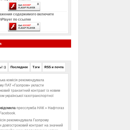
ажения содержимого включите
hPlayer по ссылке
я
! :)
Последнее
Тэги
RSS и почта
ька комісія рекомендувала
ому ПАТ «Газпром» укласти
ковий транзитний контракт із новим
м української газотранспортної
овідомила
пресслужба НАК » Нафтогаз
Facebook.
ісія рекомендувала Газпрому
и довгостроковий контракт на значний