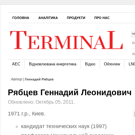
ГОЛОВНА
АНАЛІТИКА
ПРОДУКТИ
ПРО НАС
Н
B
W
АЕС
Відновлювана енергетика
Відео
Oilreview
LN
Автор |
Геннадий Рябцев
Рябцев Геннадий Леонидович
Обновлено: Октябрь 05, 2011.
1971 г.р., Киев.
кандидат технических наук (1997)