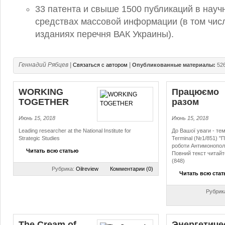
33 патента и свыше 1500 публикаций в науч
средствах массовой информации (в том числ
изданиях перечня ВАК Украины).
Геннадий Рябцев
|
|
Связаться с автором
Опубликованные материалы:
52
WORKING
Працюємо
TOGETHER
разом
Июнь 15, 2018
Июнь 15, 2018
Leading researcher at the National Institute for
До Вашої уваги - те
Strategic Studies
Terminal (№1/851) "
роботи Антимонополь
Читать всю статью
Повний текст читайт
(848)
Рубрика:
Oilreview
Комментарии (0)
Читать всю ста
Рубрик
The Cream of
Энер­ге­ти­че