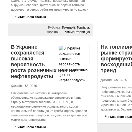
Сделать это будет нелегко, поскольку розничная
выручка невелика, цистерновые партии топлива
дорожают, а рынок работает практически «с колес».
Читать всю статью
Рубрика:
Компанії
,
Торгівля
,
Україна
Комментарии (0)
В Украине
На топливн
сохраняется
рынке стра
высокая
формирует
вероятность
восходящи
роста розничных цен на
тренд
нефтепродукты
Декабрь 05, 2016
Декабрь 12, 2016
Подорожание ввозим
нефтепродуктов на 
Спекулятивные нефтяные котировки,
фискальных рисков 
обусловившие подорожание ввозимого в нашу
предпосылки для бу
страну моторного топлива на 10…12%, и
и розничных цен на 
неожиданное снижение официального курса
докатится до Украин
национальной валюты до 26 грн/$1 сформировали
экономические предпосылки для роста цен на все
Читать всю ста
марки нефтепродуктов.
Читать всю статью