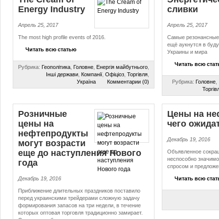
Energy Industry
сливки
Апрель 25, 2017
Апрель 25, 2017
The most high profile events of 2016.
Самые резонансные 
ещё аукнутся в буд
Читать всю статью
Украины и мира
Читать всю ста
Рубрика:
Геополітика
,
Головне
,
Енергія майбутнього
,
Інші держави
,
Компанії
,
Офіціоз
,
Торгівля
,
Україна
Комментарии (0)
Рубрика:
Головне
,
Торгів
Розничные
Цены на не
цены на
чего ожида
нефтепродукты
Декабрь 19, 2016
могут возрасти
еще до наступления Нового
Объявленное сокращ
неспособно значимо
года
спросом и предложе
Декабрь 19, 2016
Читать всю ста
Приближение длительных праздников поставило
перед украинскими трейдерами сложную задачу
формирования запасов на три недели, в течение
которых оптовая торговля традиционно замирает.