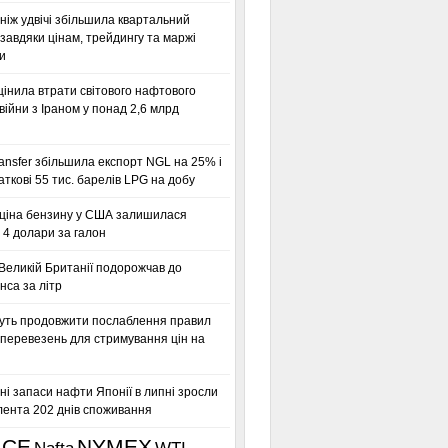
ніж удвічі збільшила квартальний
завдяки цінам, трейдингу та маржі
и
інила втрати світового нафтового
 війни з Іраном у понад 2,6 млрд
ansfer збільшила експорт NGL на 25% і
аткові 55 тис. барелів LPG на добу
ціна бензину у США залишилася
 4 долари за галон
Великій Британії подорожчав до
нса за літр
ть продовжити послаблення правил
 перевезень для стримування цін на
ні запаси нафти Японії в липні зросли
лента 202 днів споживання
ICE
NYMEX