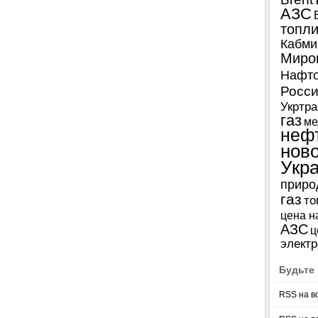
АЗС
топл
Кабми
Миро
Нафто
Росси
Укртра
газ
ме
неф
нов
Укр
приро
газ
то
цена н
АЗС
ц
электр
Будьте 
RSS на в