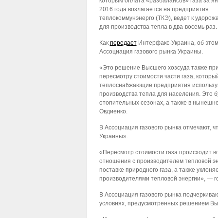
которым оплата «разбалансов» газа за я
2016 года возлагается на предприятия
теплокоммунэнерго (ТКЭ), ведет к удорож
для производства тепла в два-восемь раз.
Как
передает
Интерфакс-Украина, об этом
Ассоциация газового рынка Украины.
«Это решение Высшего хозсуда также при
пересмотру стоимости части газа, которы
теплоснабжающие предприятия использу
производства тепла для населения. Это б
отопительных сезонах, а также в нынешн
Овдиенко.
В Ассоциация газового рынка отмечают, 
Украины».
«Пересмотр стоимости газа происходит в
отношения с производителем тепловой эн
поставке природного газа, а также уклоня
производителями тепловой энергии», — го
В Ассоциация газового рынка подчеркиваю
условиях, предусмотренных решением Вы