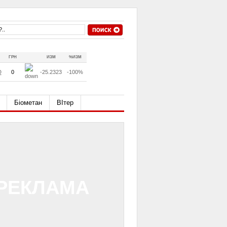
ГРН
ИЗМ
%ИЗМ
D
0
-25.2323
-100%
Біометан
ВІтер
РЕКЛАМА