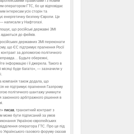
європейськими правилами і з новим
им оператором ГТС, бо це відповідає
им інтересам усіх сторін та
ує енергетичну безпеку Європи. Це
 — написали у Нафтогазі.
ошує, що російські державні ЗМІ
 вдаються до фейків.
російських державних ЗМІ переконати
тому, що ЄС підтримує прагнення Росії
 контракт за допомогою політичного
неправда… Будьте обережні,
те інформацію і її джерела. Такого в
 місяці буде багато», — зазначили у
і.
а компанія також додала, що
ія не підтримує прагнення Газпрому
огою політичного шантажу уникнути
я законного арбітражного рішення в
і.
л»
писав
, транзитний контракт з
м може бути підписаний за умов
виконання Україною європейських
відділення оператора ГТС. Про це під
го Українського газового форуму сказав