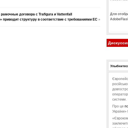
Для отобр
мочные договора с Trafigura и Vattenfall
AdobeFlas
» приводит структуру в соответствие с требованиями ЕС
»
Дискусси
Улыбнитесь
Європейс
російськ
довгостро
операторо
системи.
Про це
п
України» 
«Євроком
заключит