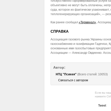
«Искусственно сформированные услуги ба
объективно не могут быть оплачены, не
суда, которое их фактически узаконивает
теплогенерирующих организаций», — рез
Как ранее сообщал
«Терминал»
, Ассоциа
СПРАВКА
Ассоциация газового рынка Украины основа
газоснабжению и газификации Гадячгаз, Кр
основанные ими газосбытовые предприятия
Ассоциации — Александр Овдиенко. Асс
Автор:
НТЦ "Психея"
(Всего статей: 10053)
Связаться с автором
Если вы наш
нажмите Ctr
Tweet