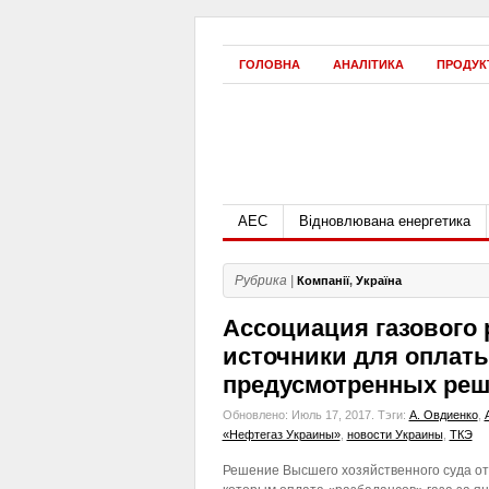
ГОЛОВНА
АНАЛІТИКА
ПРОДУК
АЕС
Відновлювана енергетика
Рубрика |
Компанії
,
Україна
Ассоциация газового 
источники для оплаты
предусмотренных реш
Обновлено: Июль 17, 2017.
Тэги:
А. Овдиенко
,
«Нефтегаз Украины»
,
новости Украины
,
ТКЭ
Решение Высшего хозяйственного суда от