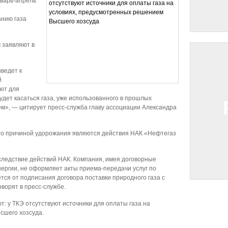
нварь-апрель
анию газа
 заявляют в
ведет к
й
ют для
удет касаться газа, уже использованного в прошлых
ем», — цитирует пресс-служба главу ассоциации Александра
что причиной удорожания являются действия НАК «Нефтегаз
следствие действий НАК. Компания, имея договорные
ергии, не оформляет акты приема-передачи услуг по
ется от подписания договора поставки природного газа с
ворят в пресс-службе.
т: у ТКЭ отсутствуют источники для оплаты газа на
сшего хозсуда.