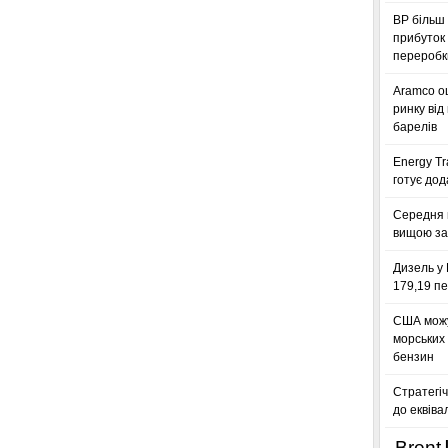
BP більш 
прибуток 
переробк
Aramco оц
ринку від
барелів
Energy Tr
готує дод
Середня 
вищою за
Дизель у 
179,19 пе
США можу
морських
бензин
Стратегіч
до еквіва
Brent