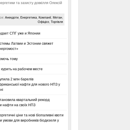
нергетики та захисту довкілля Олексій
се:
Анекдоти
,
Енергетика
,
Компанії
,
Метан
,
Офіціоз
,
Торгівля
одает СПГ уже и Японии
стемы Латвии и Эстонии свяжет
нергомост»
омочь тому
 курить на рабочем месте
упила 2 млн барелів
фриканської нафти для нового НПЗ у
ні
становила квартальний рекорд
и нафти на своїх НПЗ
ергетичні ціни та нові біопаливні квоти
 умови для виробників біодизеля у