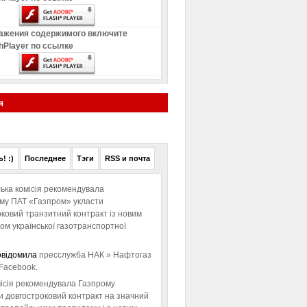
ажения содержимого включите
hPlayer по ссылке
я
! :)
Последнее
Тэги
RSS и почта
ька комісія рекомендувала
ому ПАТ «Газпром» укласти
ковий транзитний контракт із новим
м української газотранспортної
овідомила
пресслужба НАК » Нафтогаз
Facebook.
ісія рекомендувала Газпрому
и довгостроковий контракт на значний