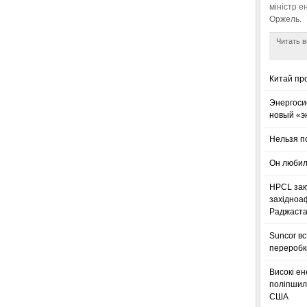
міністр е
Оржель.
Читать в
Китай пр
Энергоси
новый «э
Нельзя п
Он любил
HPCL зак
західноа
Раджаста
Suncor в
переробк
Високі ен
поліпшили
США