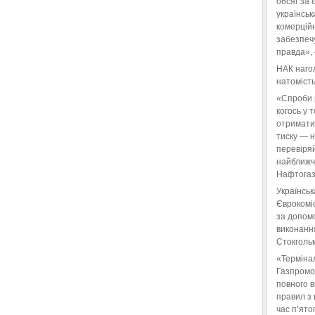
обсяг за 
українськ
комерційн
забезпеч
правда»,
НАК нагол
натомість
«Спроби 
когось у 
отримати
тиску — 
перевіряй
найближчі
Нафтогаз
Українськ
Єврокоміс
за допом
виконанн
Стокгольм
«Терміна
Газпромо
повного 
правил з 
час п’ято