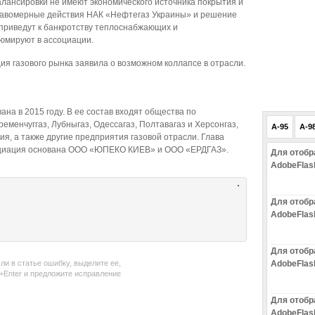
лансировки не имеют экономического источника покрытия и
правомерные действия НАК «Нефтегаз Украины» и решение
, приведут к банкротству теплоснабжающих и
юмируют в ассоциации.
ция газового рынка заявила о возможном коллапсе в отрасли.
на в 2015 году. В ее состав входят общества по
еменчуггаз, Лубныгаз, Одессагаз, Полтавагаз и Херсонгаз,
A-95
A-9
, а также другие предприятия газовой отрасли. Глава
оциация основана ООО «ЮПЕКО КИЕВ» и ООО «ЕРДГАЗ».
Для отобр
AdobeFlas
Для отобр
AdobeFlas
Для отобр
ли в статье ошибку, выделите ее,
AdobeFlas
l+Enter и предложите исправление
Для отобр
AdobeFlas