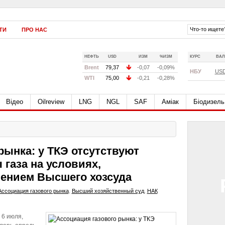
ТИ
ПРО НАС
НЕФТЬ
USD
ИЗМ
%ИЗМ
КУРС
ВАЛ
Brent
79,37
-0,07
-0,09%
НБУ
US
WTI
75,00
-0,21
-0,28%
Відео
Oilreview
LNG
NGL
SAF
Аміак
Біодизель
рынка: у ТКЭ отсутствуют
 газа на условиях,
ением Высшего хозсуда
Ассоциация газового рынка
,
Высший хозяйственный суд
,
НАК
 6 июля,