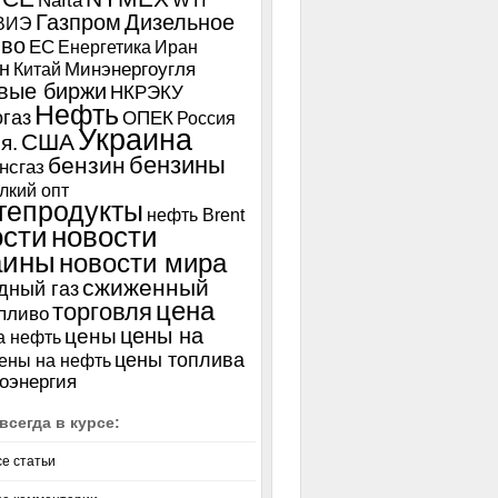
Nafta
WTI
Газпром
Дизельное
ВИЭ
иво
ЕС
Енергетика
Иран
н
Китай
Минэнергоугля
вые биржи
НКРЭКУ
Нефть
газ
ОПЕК
Россия
Украина
США
я.
бензины
бензин
нсгаз
лкий опт
тепродукты
нефть Brent
ости
новости
аины
новости мира
сжиженный
дный газ
цена
торговля
пливо
цены на
цены
а нефть
цены топлива
ены на нефть
оэнергия
всегда в курсе:
се статьи