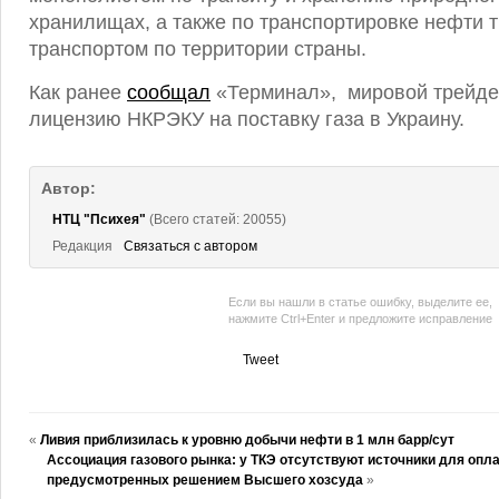
хранилищах, а также по транспортировке нефти
транспортом по территории страны.
Как ранее
сообщал
«Терминал», мировой трейдер
лицензию НКРЭКУ на поставку газа в Украину.
Автор:
НТЦ "Психея"
(Всего статей: 20055)
Редакция
Связаться с автором
Если вы нашли в статье ошибку, выделите ее,
нажмите Ctrl+Enter и предложите исправление
Tweet
«
Ливия приблизилась к уровню добычи нефти в 1 млн барр/сут
Ассоциация газового рынка: у ТКЭ отсутствуют источники для опла
предусмотренных решением Высшего хозсуда
»