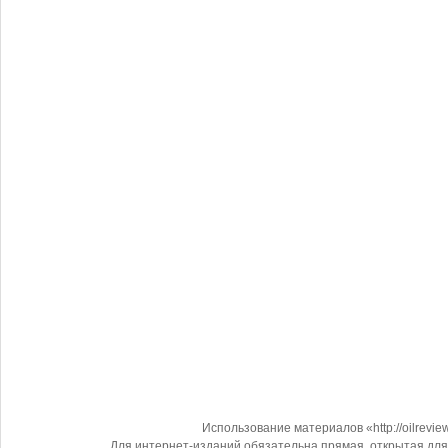
Использование материалов «http://oilrevi
Для интернет-изданий обязательна прямая, открытая для 