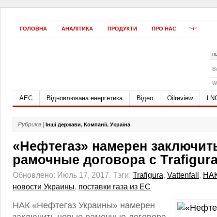
ГОЛОВНА
АНАЛІТИКА
ПРОДУКТИ
ПРО НАС
Н
B
W
АЕС
Відновлювана енергетика
Відео
Oilreview
LN
Рубрика |
Інші держави
,
Компанії
,
Україна
«Нефтегаз» намерен заключит
рамочные договора с Trafigura 
Обновлено: Июль 17, 2017.
Тэги:
Trafigura
,
Vattenfall
,
НАК
новости Украины
,
поставки газа из ЕС
НАК «Нефтегаз Украины» намерен