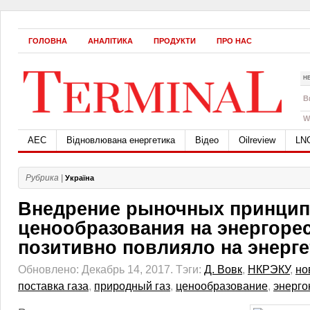
ГОЛОВНА
АНАЛІТИКА
ПРОДУКТИ
ПРО НАС
Н
B
W
АЕС
Відновлювана енергетика
Відео
Oilreview
LN
Рубрика |
Україна
Внедрение рыночных принци
ценообразования на энергоре
позитивно повлияло на энерг
Обновлено: Декабрь 14, 2017.
Тэги:
Д. Вовк
,
НКРЭКУ
,
но
поставка газа
,
природный газ
,
ценообразование
,
энерго