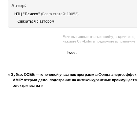
Автор:
НТЦ "Психея"
(Всего статей: 10053)
Связаться с автором
Если вы нашли в статье ошибку, выделите ее,
нажмите Ctrl+Enter и предложите исправление
Tweet
«
Зубко: ОСББ — ключевой участник программы Фонда энергоэффек
АМКУ открыл дело: подозрение на антиконкурентные преимуществ
электричества
»