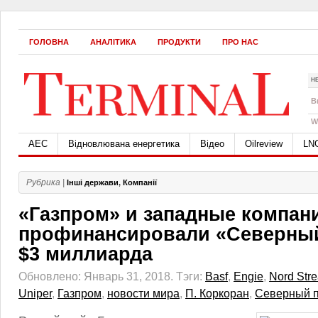
ГОЛОВНА
АНАЛІТИКА
ПРОДУКТИ
ПРО НАС
Н
B
W
АЕС
Відновлювана енергетика
Відео
Oilreview
LN
Рубрика |
Інші держави
,
Компанії
«Газпром» и западные компан
профинансировали «Северный
$3 миллиарда
Обновлено: Январь 31, 2018.
Тэги:
Basf
,
Engie
,
Nord Str
Uniper
,
Газпром
,
новости мира
,
П. Коркоран
,
Северный п