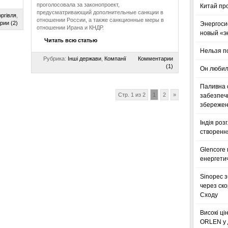
проголосовала за законопроект,
Китай пр
предусматривающий дополнительные санкции в
ргівля
,
отношении России, а также санкционные меры в
рии (2)
Энергоси
отношении Ирана и КНДР.
новый «э
Читать всю статью
Нельзя п
Рубрика:
Інші держави
,
Компанії
Комментарии
(1)
Он любил
Паливна с
Стр. 1 из 2
1
2
»
забезпечи
збереженн
Індія роз
створенн
Glencore
енергетич
Sinopec з
через ск
Сходу
Високі ці
ORLEN у 