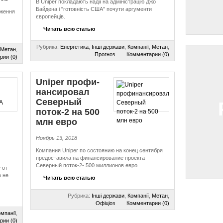
В Uniper покладають надії на адміністрацію Джо
Байдена і "готовність США" почути аргументи
иження
європейців.
Читать всю статью
Рубрика:
Енергетика
,
Інші держави
,
Компанії
,
Метан
,
Метан
,
Прогноз
Комментарии (0)
рии (0)
Uniper про­фи­
нан­си­ро­вал
Северный
поток-2 на 500
млн евро
Ноябрь 13, 2018
Компания Uniper по состоянию на конец сентября
предоставила на финансирование проекта
Северный поток-2- 500 миллионов евро.
 от
 не
Читать всю статью
Рубрика:
Інші держави
,
Компанії
,
Метан
,
Офіціоз
Комментарии (0)
мпанії
,
рии (0)