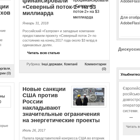
фи­нан­си­ро­ва­ли
AdobeFlas
ции
«Северный поток-2» на $3
рхов
миллиарда
Для отобр
AdobeFlas
Январь 31, 2018
ские
Российский «Газпром» и западные компании
предоставили проекту «Северный поток 2» по
ие
состоянию на конец 2017 года около $3 млрд в
с
одинаковых долях.
Дискусси
Читать всю статью
Рубрика:
Інші держави
,
Компанії
Комментарии
ргівля
,
(0)
рии (0)
Улыбнитесь
Новые санкции
Європейс
російськ
США против
довгостро
России
операторо
накладывают
системи.
значительные ограничения
…
на энер­ге­ти­че­ские проекты
торые
Читать в
Июль 26, 2017
Палата представителей конгресса США во вторник