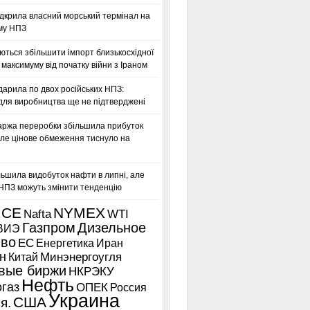
дкрила власний морський термінал на
му НПЗ
ться збільшити імпорт близькосхідної
максимуму від початку війни з Іраном
дарила по двох російських НПЗ:
для виробництва ще не підтверджені
аржа переробки збільшила прибуток
ле цінове обмеження тиснуло на
льшила видобуток нафти в липні, але
 НПЗ можуть змінити тенденцію
ICE
NYMEX
Nafta
WTI
Газпром
Дизельное
ВИЭ
иво
ЕС
Енергетика
Иран
н
Китай
Минэнергоугля
вые биржи
НКРЭКУ
Нефть
газ
ОПЕК
Россия
Украина
США
я.