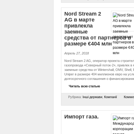
Nord Stream 2
AG в марте
привлекла
заемные
средства от партнеров в
размере €404 млн
Апрель 27, 2018
Nord Stream 2 AG, оператор проекта строите
газопровода «Северный поток-2», привлек в 
заемные средства от Wintershall, OMV, Shell, 
Uniper в размере 404 миллионов евро на усл
долгосрочного соглашения о финансировани
Читать всю статью
Рубрика:
Інші держави
,
Компанії
Комме
Импорт газа.