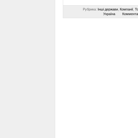
Рубрика:
Інші держави
,
Компанії
,
То
Україна
Коммента