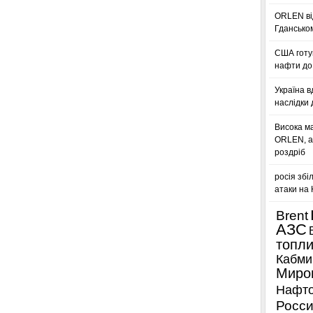
ORLEN ві
Гдансько
США готую
нафти до 
Україна в
наслідки 
Висока м
ORLEN, а
роздріб
росія збі
атаки на
Brent
АЗС
топл
Кабми
Миро
Нафто
Росси