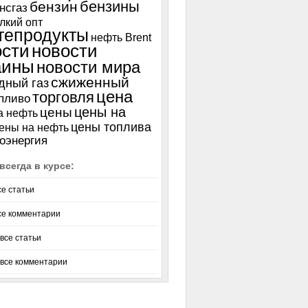
бензины
бензин
нсгаз
лкий опт
тепродукты
нефть Brent
ости
новости
аины
новости мира
сжиженный
дный газ
цена
торговля
пливо
цены на
цены
а нефть
цены топлива
ены на нефть
оэнергия
всегда в курсе:
се статьи
се комментарии
все статьи
 все комментарии