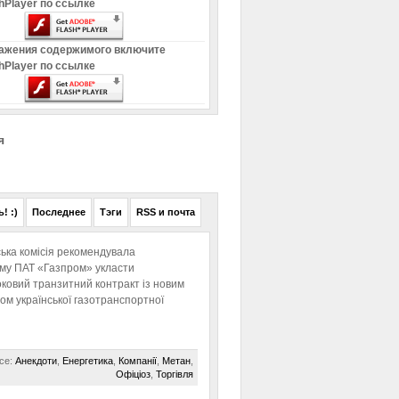
hPlayer по ссылке
ажения содержимого включите
hPlayer по ссылке
я
! :)
Последнее
Тэги
RSS и почта
ька комісія рекомендувала
ому ПАТ «Газпром» укласти
ковий транзитний контракт із новим
м української газотранспортної
се:
Анекдоти
,
Енергетика
,
Компанії
,
Метан
,
Офіціоз
,
Торгівля