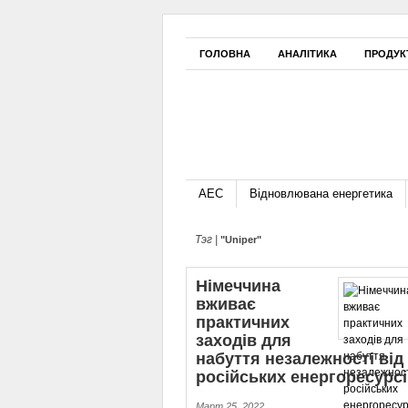
ГОЛОВНА
АНАЛІТИКА
ПРОДУК
АЕС
Відновлювана енергетика
Тэг |
"Uniper"
Німеччина
вживає
практичних
заходів для
набуття незалежності від
російських енергоресурсі
Март 25, 2022