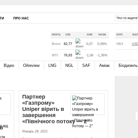
ТИ
ПРО НАС
НЕФТЬ
USD
ИЗМ
%ИЗМ
КУРС
ВАЛ
Brent
82,77
0,07
0,08%
НБУ
US
WTI
76,93
-1,06
-1,36%
Відео
Oilreview
LNG
NGL
SAF
Аміак
Біодизель
Партнер
«Газпрому»
Uniper вірить в
завершення
«Північного потоку — 2″
в
Январь 28, 2021