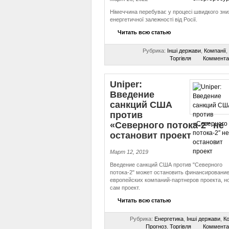
Німеччина перебуває у процесі швидкого зн
енергетичної залежності від Росії.
Читать всю статью
Рубрика:
Інші держави
,
Компанії
,
Торгівля
Коммента
Uniper:
Введение
санкций США
против
«Северного потока-2″ не
остановит проект
Март 12, 2019
Введение санкций США против "Северного
потока-2" может остановить финансирование
европейских компаний-партнеров проекта, но
сам проект.
Читать всю статью
Рубрика:
Енергетика
,
Інші держави
,
Ко
Прогноз
,
Торгівля
Коммента