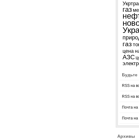
Укртра
газ
ме
неф
нов
Укр
приро
газ
то
цена н
АЗС
ц
электр
Будьте 
RSS на в
RSS на в
Почта на 
Почта на
Архивы