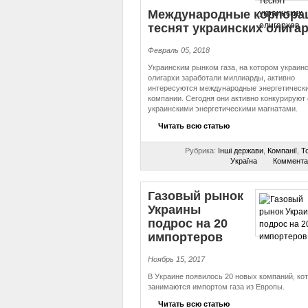
Международные корпора
теснят украинских олига
Февраль 05, 2018
Украинским рынком газа, на котором украин
олигархи заработали миллиарды, активно
интересуются международные энергетическ
компании. Сегодня они активно конкурируют 
украинскими энергетическими магнатами.
Читать всю статью
Рубрика:
Інші держави
,
Компанії
,
То
Україна
Коммента
Газовый рынок
Украины
подрос на 20
импортеров
Ноябрь 15, 2017
В Украине появилось 20 новых компаний, ко
занимаются импортом газа из Европы.
Читать всю статью