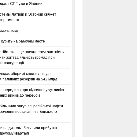
одает СПГ уже и Японии
стемы Латвии и Эстонии свяжет
нергомост»
омочь тому
 курить на рабочем месте
тійкість — це насамперед здатність
ти життєдіяльність громад при
і конкуренції
глядає збори зі споживачів для
я паливних резервів на $42 млрд
 попередила про підвищену чутливість
них ринків до перебоїв
більшила закупівлі російської нафти
орочення постачання з Близького
ни на дизель збільшили прибуток
другому кварталі