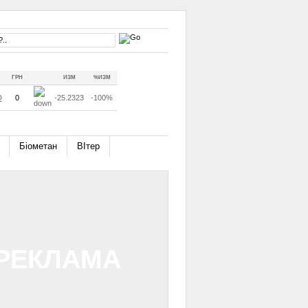
ГРН
ИЗМ
%ИЗМ
D
0
-25.2323
-100%
Біометан
ВІтер
РЕКЛАМА