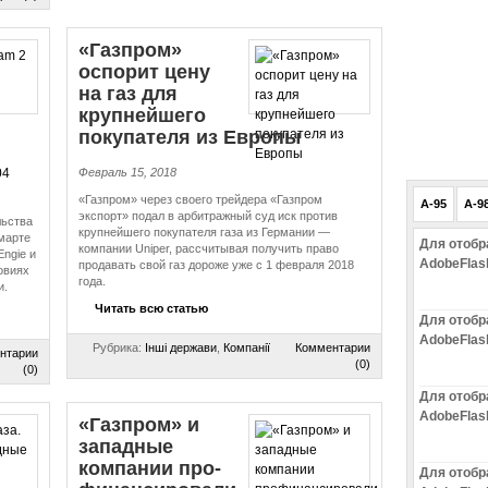
«Газпром»
оспорит цену
на газ для
крупнейшего
покупателя из Европы
Февраль 15, 2018
«Газпром» через своего трейдера «Газпром
A-95
A-9
экспорт» подал в арбитражный суд иск против
льства
крупнейшего покупателя газа из Германии —
марте
Для отобр
компании Uniper, рассчитывая получить право
Engie и
AdobeFlas
продавать свой газ дороже уже с 1 февраля 2018
овиях
года.
и.
Читать всю статью
Для отобр
AdobeFlas
Рубрика:
Інші держави
,
Компанії
Комментарии
нтарии
(0)
(0)
Для отобр
AdobeFlas
«Газпром» и
западные
компании про­
Для отобр