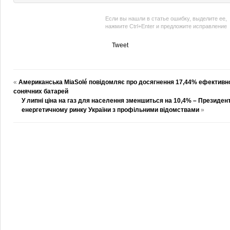
Если вы нашли в статье ошибку, выделите ее,
нажмите Ctrl+Enter и предложите исправление
Tweet
«
Американська MiaSolé повідомляє про досягнення 17,44% ефективно
сонячних батарей
У липні ціна на газ для населення зменшиться на 10,4% – Президен
енергетичному ринку України з профільними відомствами
»