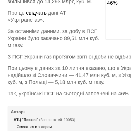
збільшився до 14,293 млрд куб. м.
Про це
свідчать
дані АТ
«Укртрансгаз».
За останніми даними, за добу в ПСГ
України було закачано 89,51 млн куб.
м газу.
З ПСГ України газ протягом звітної доби не відби
При цьому в даних за 10 липня вказано, що в Укра
надійшло зі Словаччини — 41,47 млн куб. м, з У
куб. м, з Польщі — 5,18 млн куб. м газу.
Так, українські ПСГ на сьогодні заповнені на 46%.
Автор:
НТЦ "Психея"
(Всего статей: 10053)
Связаться с автором