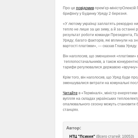
Про це
повідомив
прем’єр-міністрОлексій 
брифінгу у Будинку Уряду 2 березня.
«У лютому українці заплатять рекордно ни
тепло не лише за цю зиму, а й за останні р
результат роботи команди Президента, П
Уряду; багато факторів, які вплинули на з
вартості платіжки», — сказав Глава Уряду.
Він наголосив, що зменшення «платіжки» 
теплопостачальників, а також конкурентног
тарифи регулювалися державою «вручну»
Крім того, він наголосив, що Уряд буде пр
зменшувалися витрати на комунальні посл
Читайте
в «Терміналі», міністр енергетики
вугілля на складах українських теплоелек
опалювального сезону можуть становити бл
станціях.
Автор:
НТЦ "Психея"
(Всего статей: 10053)