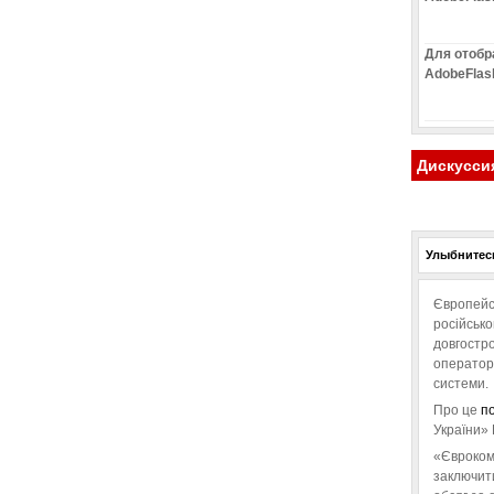
Для отобр
AdobeFlas
Дискусси
Улыбнитесь
Європейс
російськ
довгостро
операторо
системи.
Про це
п
України» 
«Євроком
заключит