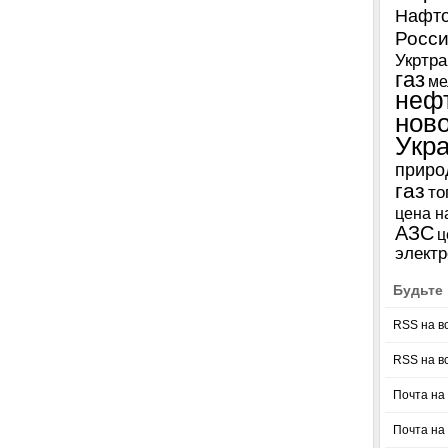
Нафто
Росси
Укртра
газ
ме
неф
нов
Укр
приро
газ
то
цена н
АЗС
ц
электр
Будьте 
RSS на в
RSS на в
Почта на 
Почта на