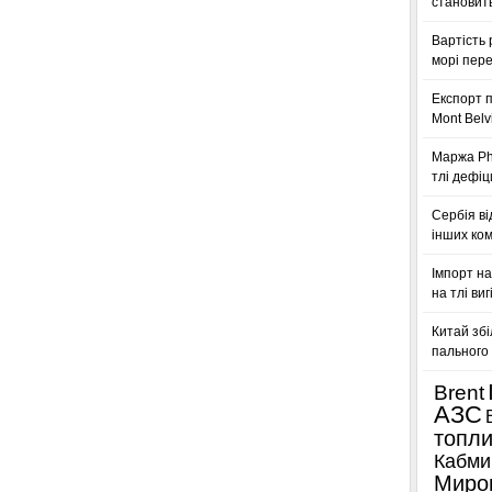
становить
Вартість 
морі пере
Експорт п
Mont Belv
Маржа Phi
тлі дефіц
Сербія ві
інших ком
Імпорт на
на тлі ви
Китай збі
пального 
Brent
АЗС
топл
Кабми
Миро