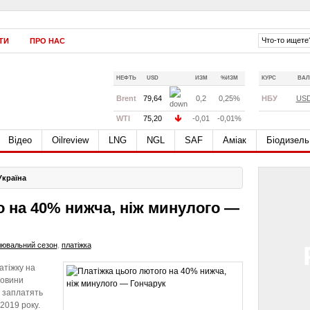
ТИ
ПРО НАС
НЕФТЬ
USD
ИЗМ
%ИЗМ
КУРС
ВАЛ
Brent
79,64
0,2
0,25%
НБУ
US
WTI
75,20
-0,01
-0,01%
Відео
Oilreview
LNG
NGL
SAF
Аміак
Біодизель
Україна
о на 40% нижча, ніж минулого —
лювальний сезон
,
платіжка
атіжку на
ловини
, заплатять
2019 року.