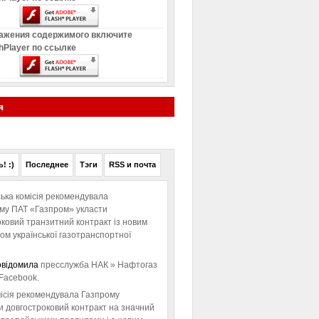
ажения содержимого включите
hPlayer по ссылке
я
! :)
Последнее
Тэги
RSS и почта
ька комісія рекомендувала
ому ПАТ «Газпром» укласти
ковий транзитний контракт із новим
м української газотранспортної
овідомила
пресслужба НАК » Нафтогаз
Facebook.
ісія рекомендувала Газпрому
и довгостроковий контракт на значний