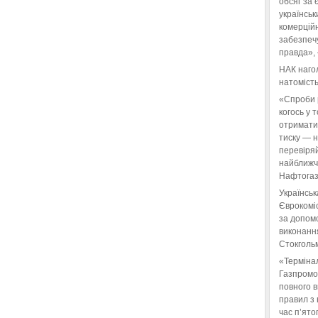
обсяг за 
українськ
комерційн
забезпеч
правда»,
НАК нагол
натомість
«Спроби 
когось у 
отримати
тиску — 
перевіряй
найближчі
Нафтогаз
Українськ
Єврокоміс
за допом
виконанн
Стокгольм
«Терміна
Газпромо
повного 
правил з 
час п’ято