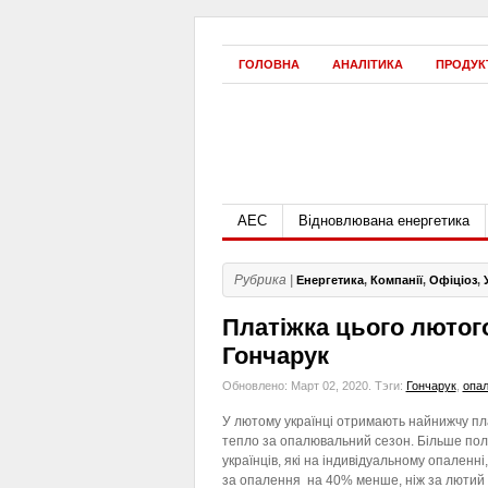
ГОЛОВНА
АНАЛІТИКА
ПРОДУК
АЕС
Відновлювана енергетика
Рубрика |
Енергетика
,
Компанії
,
Офіціоз
,
Платіжка цього лютог
Гончарук
Обновлено: Март 02, 2020.
Тэги:
Гончарук
,
опа
У лютому українці отримають найнижчу пл
тепло за опалювальний сезон. Більше по
українців, які на індивідуальному опаленні
за опалення на 40% менше, ніж за лютий 