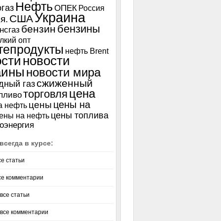
Нефть
газ
ОПЕК
Россия
Украина
США
я.
бензины
бензин
нсгаз
лкий опт
тепродукты
нефть Brent
ости
новости
аины
новости мира
сжиженный
дный газ
цена
торговля
пливо
цены на
цены
а нефть
цены топлива
ены на нефть
оэнергия
всегда в курсе:
се статьи
се комментарии
все статьи
 все комментарии