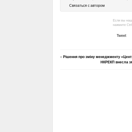
Связаться с автором
Если вы наш
нажмите Ctr
Tweet
«
Рішення про зміну менеджменту «Цент
НКРЕКП внесла зм