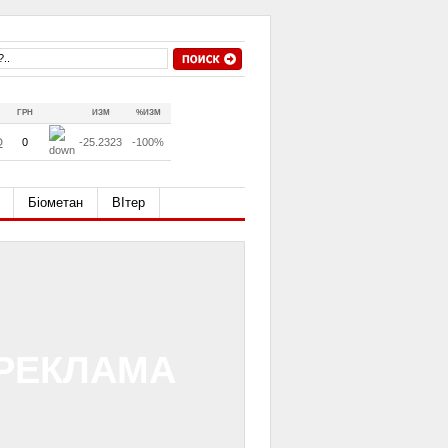
ГРН
ИЗМ
%ИЗМ
D
0
-25.2323
-100%
Біометан
ВІтер
РЕКЛАМА