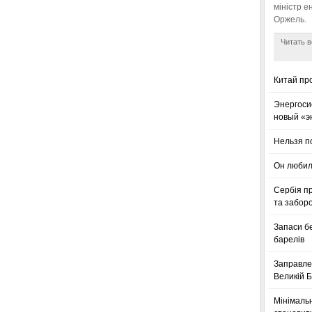
міністр е
Оржель.
Читать в
Китай пр
Энергоси
новый «э
Нельзя п
Он любил
Сербія п
та заборо
Запаси б
барелів
Заправле
Великій Б
Мінімальн