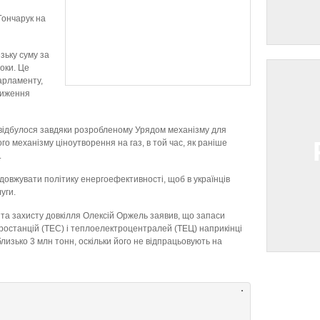
Гончарук на
зьку суму за
оки. Це
арламенту,
ниження
відбулося завдяки розробленому Урядом механізму для
о механізму ціноутворення на газ, в той час, як раніше
.
одовжувати політику енергоефективності, щоб в українців
уги.
 та захисту довкілля Олексій Оржель заявив, що запаси
тростанцій (ТЕС) і теплоелектроцентралей (ТЕЦ) наприкінці
изько 3 млн тонн, оскільки його не відпрацьовують на