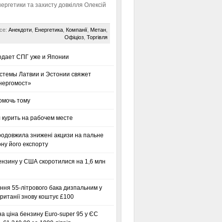
нергетики та захисту довкілля Олексій
се:
Анекдоти
,
Енергетика
,
Компанії
,
Метан
,
Офіціоз
,
Торгівля
одает СПГ уже и Японии
стемы Латвии и Эстонии свяжет
нергомост»
омочь тому
 курить на рабочем месте
родовжила знижені акцизи на пальне
ну його експорту
ензину у США скоротилися на 1,6 млн
ння 55-літрового бака дизпальним у
ританії знову коштує £100
а ціна бензину Euro-super 95 у ЄС