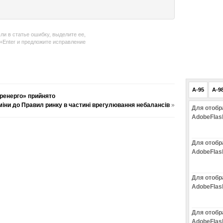
ли в статье ошибку, выделите ее,
l+Enter и предложите исправление
A-95
A-9
ренерго» прийнято
іни до Правил ринку в частині врегулювання небалансів
»
Для отобр
AdobeFlas
Для отобр
AdobeFlas
Для отобр
AdobeFlas
Для отобр
AdobeFlas