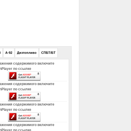
РЕКЛАМА
8
A-92
Дизтопливо
СПБТ/БТ
ажения содержимого включите
hPlayer по ссылке
ажения содержимого включите
hPlayer по ссылке
ажения содержимого включите
hPlayer по ссылке
ажения содержимого включите
hPlayer по ссылке