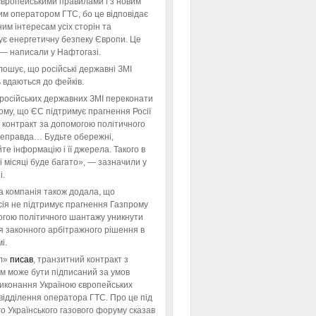
європейськими правилами і з новим
им оператором ГТС, бо це відповідає
им інтересам усіх сторін та
ує енергетичну безпеку Європи. Це
 — написали у Нафтогазі.
ошує, що російські державні ЗМІ
 вдаються до фейків.
російських державних ЗМІ переконати
тому, що ЄС підтримує прагнення Росії
 контракт за допомогою політичного
неправда… Будьте обережні,
те інформацію і її джерела. Такого в
 місяці буде багато», — зазначили у
і.
а компанія також додала, що
ія не підтримує прагнення Газпрому
огою політичного шантажу уникнути
я законного арбітражного рішення в
і.
л»
писав
, транзитний контракт з
м може бути підписаний за умов
виконання Україною європейських
відділення оператора ГТС. Про це під
го Українського газового форуму сказав