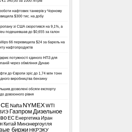
 €1 340,00 за 1000 літрів
роботи нафтових танкерів у Чорному
вищила $300 тис. на добу
ропану зі США скоротився на 9,1%, а
ieu подешевшав до $0,655 за галон
llips 66 перевищила $24 за барель на
иту нафтопродуктів
дкриє потужності єдиного НПЗ для
паній через обміління Дунаю
фти до Європи зріс до 1,74 млн тонн
гідного виробництва бензину
льшив дозволені обсяги експорту
до довоєнного рівня
ICE
NYMEX
Nafta
WTI
Газпром
Дизельное
ВИЭ
иво
ЕС
Енергетика
Иран
н
Китай
Минэнергоугля
вые биржи
НКРЭКУ