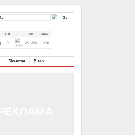
ГРН
ИЗМ
%ИЗМ
D
0
-25.2323
-100%
Біометан
ВІтер
РЕКЛАМА