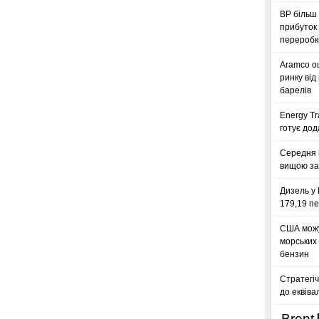
BP більш 
прибуток 
переробк
Aramco оц
ринку від
барелів
Energy Tr
готує дод
Середня 
вищою за
Дизель у 
179,19 пе
США можу
морських
бензин
Стратегіч
до еквіва
Brent