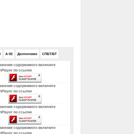
РЕКЛАМА
8
A-92
Дизтопливо
СПБТ/БТ
ажения содержимого включите
hPlayer по ссылке
ажения содержимого включите
hPlayer по ссылке
ажения содержимого включите
hPlayer по ссылке
ажения содержимого включите
hPlayer по ссылке