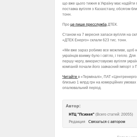
що вже цього тижня в Україну має надійти
поставка вугілля з Казахстану, обсягом бли
тонн.
Про
це пише пресслужба
ДТЕК.
Станом на 7 вересня запаси вугілля на ск
«ДТЕК Енерго» склали 623 тис. тонн.
«Ми вже зараз робимо все можливе, щоб н
українців взимку було і світло, і тепло. Д
першу чергу, використовуємо вугілля украї
компаній почали його завчасний імпорт з П
Читайте
в «Терміналі», ПАТ «Центренерго
близько 1 млрд грн на комерційних умовах 
опалювальний період.
Автор:
НТЦ "Психея"
(Всего статей: 20055)
Редакция
Связаться с автором