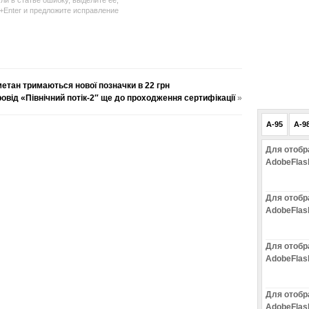
ли в статье ошибку, выделите ее,
l+Enter и предложите исправление
метан тримаються нової позначки в 22 грн
овід «Північний потік-2″ ще до проходження сертифікації
»
A-95
A-9
Для отобр
AdobeFlas
Для отобр
AdobeFlas
Для отобр
AdobeFlas
Для отобр
AdobeFlas