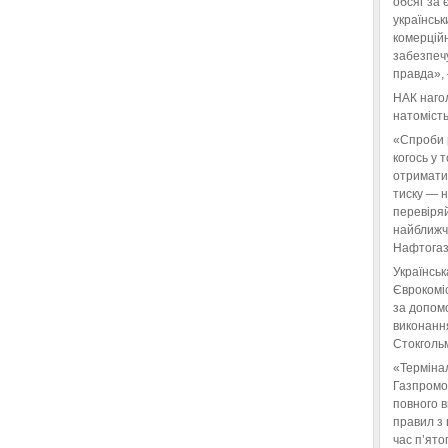
обсяг за 
українськ
комерційн
забезпеч
правда»,
НАК нагол
натомість
«Спроби 
когось у 
отримати
тиску — 
перевіряй
найближчі
Нафтогаз
Українськ
Єврокоміс
за допом
виконанн
Стокгольм
«Терміна
Газпромо
повного 
правил з 
час п’ято