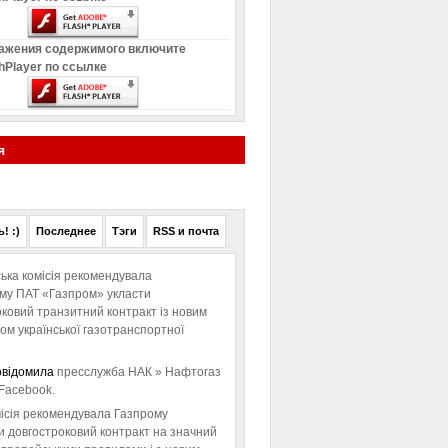
ажения содержимого включите
hPlayer по ссылке
я
! :)
Последнее
Тэги
RSS и почта
ька комісія рекомендувала
ому ПАТ «Газпром» укласти
ковий транзитний контракт із новим
м української газотранспортної
овідомила
пресслужба НАК » Нафтогаз
Facebook.
ісія рекомендувала Газпрому
и довгостроковий контракт на значний