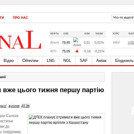
ТИ
ПРО НАС
НЕФТЬ
USD
ИЗМ
%ИЗМ
КУРС
ВАЛ
Brent
79,45
0,01
0,01%
НБУ
US
WTI
75,05
-0,16
-0,21%
Відео
Oilreview
LNG
NGL
SAF
Аміак
Біодизель
анії
 вже цього тижня першу партію
рго"
,
вугілля
,
ДТЭК
дар Салєєв
 встигне
ики до
» повідомив,