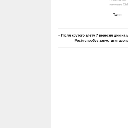
Если вы наш
нажмите Ctr
Tweet
«
Після крутого злету 7 вересня ціни на 
Росія спробує запустити газопр