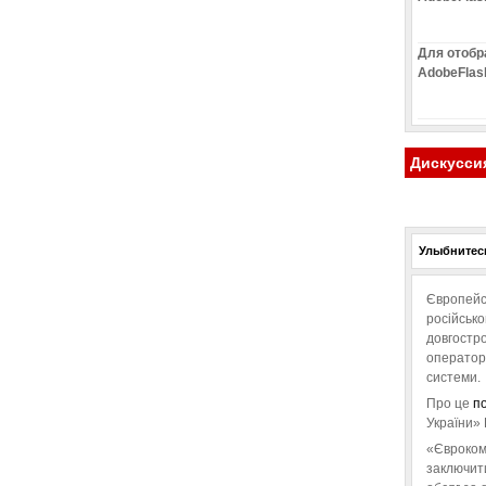
Для отобр
AdobeFlas
Дискусси
Улыбнитесь
Європейс
російськ
довгостро
операторо
системи.
Про це
п
України» 
«Євроком
заключит