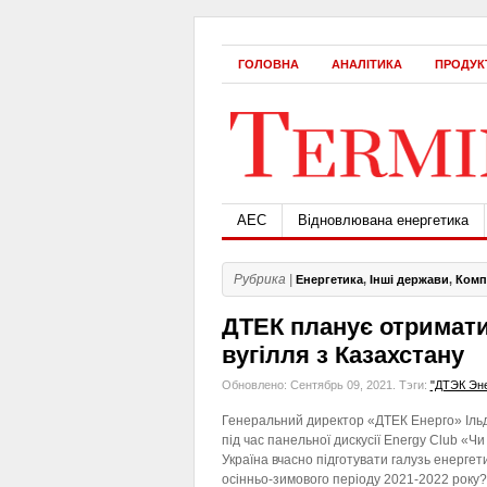
ГОЛОВНА
АНАЛІТИКА
ПРОДУК
АЕС
Відновлювана енергетика
Рубрика |
Енергетика
,
Інші держави
,
Комп
ДТЕК планує отримати
вугілля з Казахстану
Обновлено: Сентябрь 09, 2021.
Тэги:
"ДТЭК Эне
Генеральний директор «ДТЕК Енерго» Іль
під час панельної дискусії Energy Club «Чи
Україна вчасно підготувати галузь енергет
осінньо-зимового періоду 2021-2022 року?