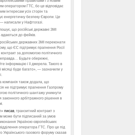
європейськими правилами і з новим
им оператором ГТС, бо це відповідає
им інтересам усіх сторін та
ує енергетичну безпеку Європи. Це
 — написали у Нафтогазі.
ошує, що російські державні ЗМІ
 вдаються до фейків.
російських державних ЗМІ переконати
тому, що ЄС підтримує прагнення Росії
 контракт за допомогою політичного
неправда… Будьте обережні,
те інформацію і її джерела. Такого в
 місяці буде багато», — зазначили у
і.
а компанія також додала, що
ія не підтримує прагнення Газпрому
огою політичного шантажу уникнути
я законного арбітражного рішення в
і.
л»
писав
, транзитний контракт з
м може бути підписаний за умов
виконання Україною європейських
відділення оператора ГТС. Про це під
го Українського газового форуму сказав