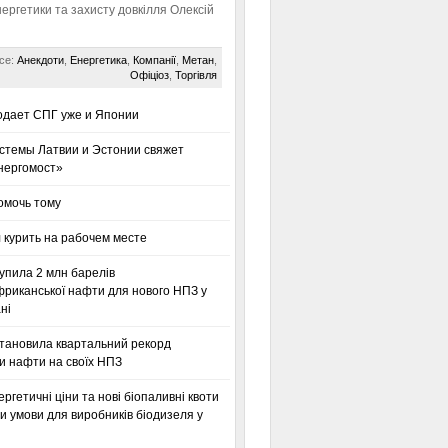
нергетики та захисту довкілля Олексій
се:
Анекдоти
,
Енергетика
,
Компанії
,
Метан
,
Офіціоз
,
Торгівля
одает СПГ уже и Японии
стемы Латвии и Эстонии свяжет
нергомост»
омочь тому
 курить на рабочем месте
упила 2 млн барелів
фриканської нафти для нового НПЗ у
ні
становила квартальний рекорд
и нафти на своїх НПЗ
ергетичні ціни та нові біопаливні квоти
 умови для виробників біодизеля у