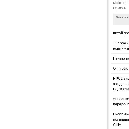
міністр е
Оржель.
Читать в
Китай пр
Энергоси
новый «э
Нельзя п
Он любил
HPCL зак
західноа
Раджаста
Suncor в
переробк
Високі ен
поліпшили
США