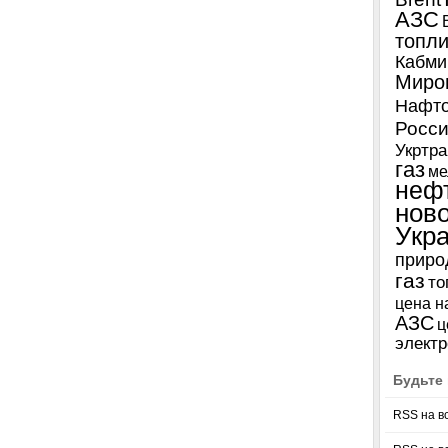
АЗС
топл
Кабми
Миро
Нафто
Росси
Укртра
газ
ме
неф
нов
Укр
приро
газ
то
цена н
АЗС
ц
электр
Будьте 
RSS на в