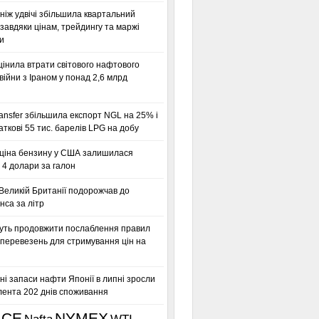
ніж удвічі збільшила квартальний
завдяки цінам, трейдингу та маржі
и
інила втрати світового нафтового
 війни з Іраном у понад 2,6 млрд
ansfer збільшила експорт NGL на 25% і
аткові 55 тис. барелів LPG на добу
ціна бензину у США залишилася
 4 долари за галон
Великій Британії подорожчав до
нса за літр
ть продовжити послаблення правил
 перевезень для стримування цін на
ні запаси нафти Японії в липні зросли
лента 202 днів споживання
ICE
NYMEX