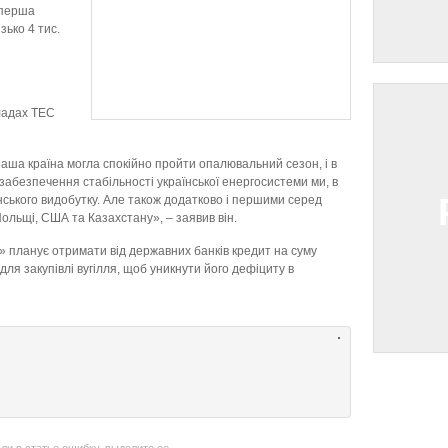
 перша
зько 4 тис.
ладах ТЕС
аша країна могла спокійно пройти опалювальний сезон, і в
ля забезпечення стабільності української енергосистеми ми, в
нського видобутку. Але також додатково і першими серед
ольщі, США та Казахстану», – заявив він.
» планує отримати від державних банків кредит на суму
для закупівлі вугілля, щоб уникнути його дефіциту в