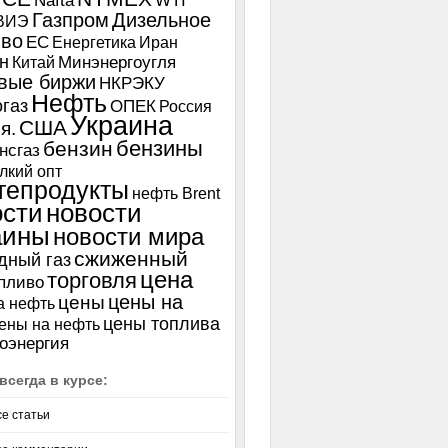
Nafta
WTI
Газпром
Дизельное
ВИЭ
иво
ЕС
Енергетика
Иран
н
Китай
Минэнергоугля
вые биржи
НКРЭКУ
Нефть
газ
ОПЕК
Россия
Украина
США
я.
бензины
бензин
нсгаз
лкий опт
тепродукты
нефть Brent
ости
новости
аины
новости мира
сжиженный
дный газ
цена
торговля
пливо
цены на
цены
а нефть
цены топлива
ены на нефть
оэнергия
всегда в курсе:
се статьи