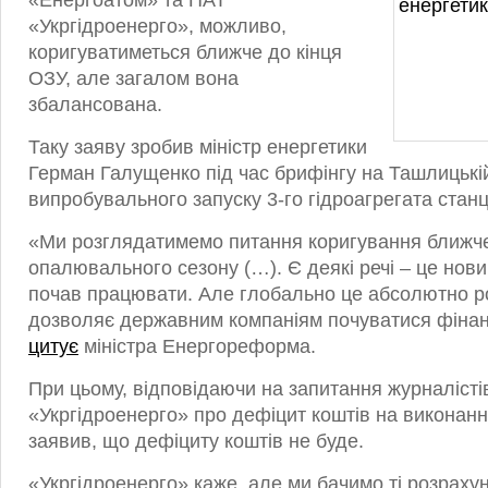
«Енергоатом» та ПАТ
«Укргідроенерго», можливо,
коригуватиметься ближче до кінця
ОЗУ, але загалом вона
збалансована.
Таку заяву зробив міністр енергетики
Герман Галущенко під час брифінгу на Ташлицькі
випробувального запуску 3-го гідроагрегата станці
«Ми розглядатимемо питання коригування ближч
опалювального сезону (…). Є деякі речі – це нови
почав працювати. Але глобально це абсолютно р
дозволяє державним компаніям почуватися фінан
цитує
міністра Енергоpeформа.
При цьому, відповідаючи на запитання журналіст
«Укргідроенерго» про дефіцит коштів на виконанн
заявив, що дефіциту коштів не буде.
«Укргідроенерго» каже, але ми бачимо ті розрахун