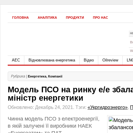
ГОЛОВНА
АНАЛІТИКА
ПРОДУКТИ
ПРО НАС
Н
B
W
АЕС
Відновлювана енергетика
Відео
Oilreview
LN
Рубрика |
Енергетика
,
Компанії
Модель ПСО на ринку е/е збал
міністр енергетики
Обновлено: Декабрь 24, 2021.
Тэги:
«Укргидроэнерго»
,
Чинна модель ПСО з електроенергії,
в якій залучені її виробники НАЕК