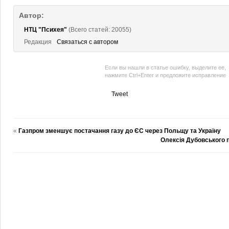
Автор:
НТЦ "Психея"
(Всего статей: 20055)
Редакция
Связаться с автором
Если вы нашли в статье ошибку, выделите ее,
нажмите Ctrl+Enter и предложите исправление
Tweet
«
Газпром зменшує постачання газу до ЄС через Польщу та Україну
Олексія Дубовського