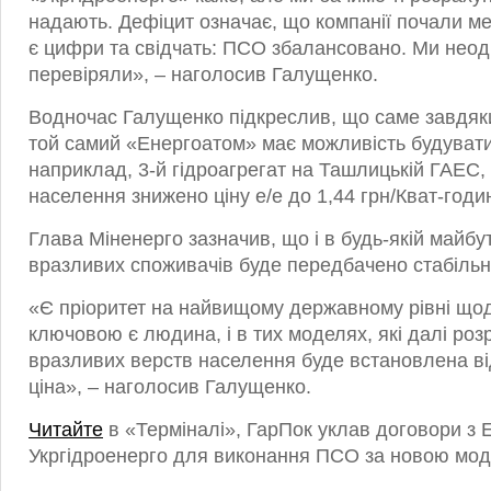
надають. Дефіцит означає, що компанії почали м
є цифри та свідчать: ПСО збалансовано. Ми нео
перевіряли», – наголосив Галущенко.
Водночас Галущенко підкреслив, що саме завдяк
той самий «Енергоатом» має можливість будувати т
наприклад, 3-й гідроагрегат на Ташлицькій ГАЕС,
населення знижено ціну е/е до 1,44 грн/Кват-годи
Глава Міненерго зазначив, що і в будь-якій майб
вразливих споживачів буде передбачено стабільну
«Є пріоритет на найвищому державному рівні щод
ключовою є людина, і в тих моделях, які далі ро
вразливих верств населення буде встановлена ​​в
ціна», – наголосив Галущенко.
Читайте
в «Терміналі», ГарПок уклав договори з 
Укргідроенерго для виконання ПСО за новою мод