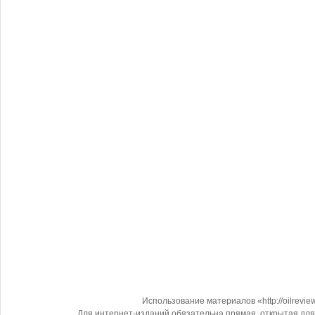
Использование материалов «http://oilrevi
Для интернет-изданий обязательна прямая, открытая для 