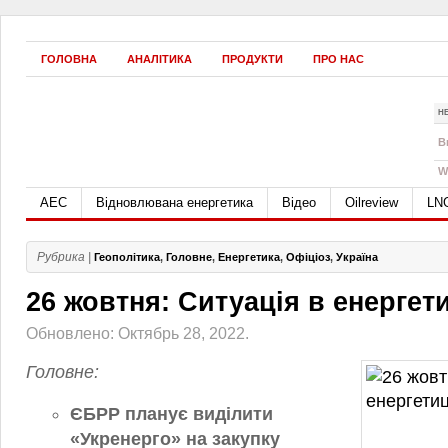
ГОЛОВНА
АНАЛІТИКА
ПРОДУКТИ
ПРО НАС
Н
B
W
АЕС
Відновлювана енергетика
Відео
Oilreview
LN
Рубрика |
Геополітика
,
Головне
,
Енергетика
,
Офіціоз
,
Україна
26 жовтня: Ситуація в енергет
Обновлено: Октябрь 28, 2022.
Головне:
ЄБРР планує виділити
«Укренерго» на закупку