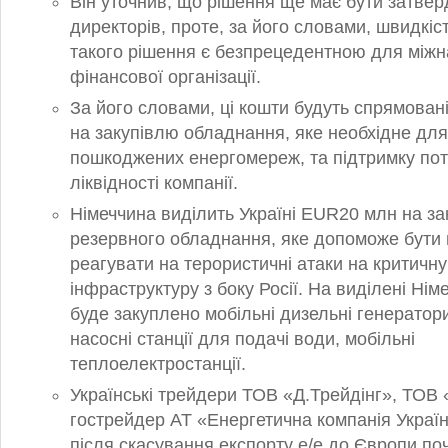
Він уточнив, що рішення ще має бути затве
директорів, проте, за його словами, швидкіс
такого рішення є безпрецедентною для міжн
фінансової організації.
За його словами, ці кошти будуть спрямован
на закупівлю обладнання, яке необхідне дл
пошкоджених енергомереж, та підтримку пот
ліквідності компанії.
Німеччина виділить Україні EUR20 млн на за
резервного обладнання, яке допоможе бути
реагувати на терористичні атаки на критичну
інфраструктуру з боку Росії. На виділені Ні
буде закуплено мобільні дизельні генератор
насосні станції для подачі води, мобільні
теплоелектростанції.
Українські трейдери ТОВ «Д.Трейдінг», ТОВ 
гострейдер АТ «Енергетична компанія Україн
після скасування експорту е/е до Європи по