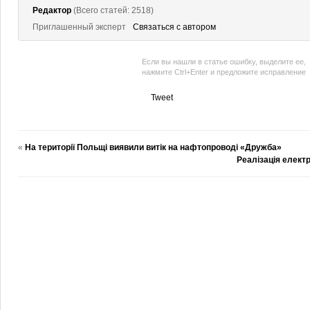
Редактор
(Всего статей: 2518)
Приглашенный эксперт
Связаться с автором
Если вы нашли в статье ошибку, выделите ее,
нажмите Ctrl+Enter и предложите исправление
Tweet
«
На території Польщі виявили витік на нафтопроводі «Дружба»
Реалізація електри