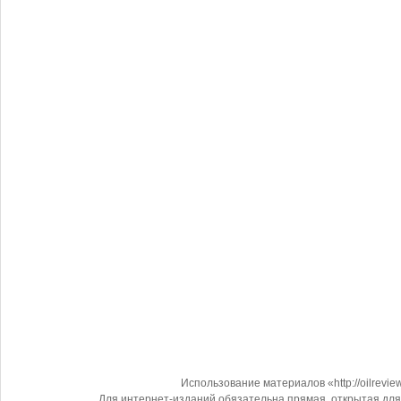
Использование материалов «http://oilrevi
Для интернет-изданий обязательна прямая, открытая для 