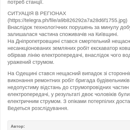
потреб станції.
СИТУАЦІЯ В РЕГІОНАХ
(https://telegra.ph/file/a9b826292a7a28d6f1755.jpg)
Внаслідок технологічних порушень за минулу добу
залишалася частина споживачів на Київщині.
На Дніпропетровщині стався смертельний нещасн
несанкціонованих земляних робіт екскаватор ков
обірвав лінію електропередачі, внаслідок чого во
уражений струмом.
На Одещині стався нещасний випадок зі сторонні
виконання ремонтних робіт бригада будівельникі
недопустиму відстань до струмопровідних частин л
електропередачі, у результаті двоє чоловіків бул
електричним струмом. З опіками потерпілих доста
Ведеться розслідування.
Автор: