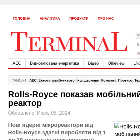
ГОЛОВНА
АНАЛІТИКА
ПРОДУКТИ
ПРО НАС
Н
B
W
АЕС
Відновлювана енергетика
Відео
Oilreview
LN
Рубрика |
АЕС
,
Енергія майбутнього
,
Інші держави
,
Компанії
,
Прогноз
,
Тех
Rolls-Royce показав мобільни
реактор
Обновлено: Июль 08, 2024.
Нові ядерні мікрореактори від
Rolls-Royce здатні виробляти від 1