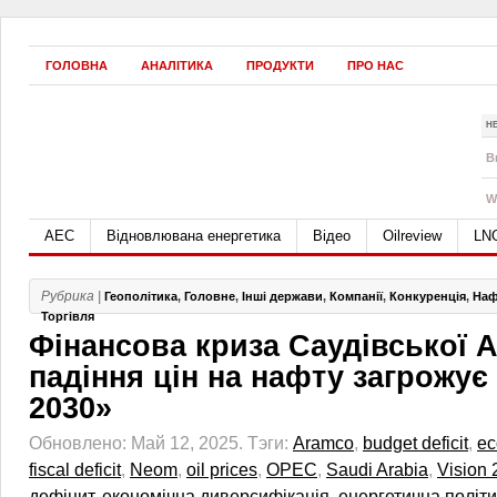
ГОЛОВНА
АНАЛІТИКА
ПРОДУКТИ
ПРО НАС
Н
B
W
АЕС
Відновлювана енергетика
Відео
Oilreview
LN
Рубрика |
Геополітика
,
Головне
,
Інші держави
,
Компанії
,
Конкуренція
,
Наф
Торгівля
Фінансова криза Саудівської А
падіння цін на нафту загрожує 
2030»
Обновлено: Май 12, 2025.
Тэги:
Aramco
,
budget deficit
,
ec
fiscal deficit
,
Neom
,
oil prices
,
OPEC
,
Saudi Arabia
,
Vision
дефіцит
,
економічна диверсифікація
,
енергетична політ