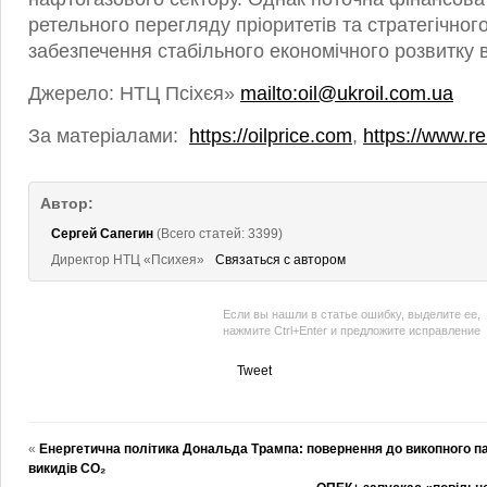
ретельного перегляду пріоритетів та стратегічно
забезпечення стабільного економічного розвитку 
Джерело: НТЦ Псіхєя»
mailto:oil@ukroil.com.ua
За матеріалами:
https://oilprice.com
,
https://www.r
Автор:
Сергей Сапегин
(Всего статей: 3399)
Директор НТЦ «Психея»
Связаться с автором
Если вы нашли в статье ошибку, выделите ее,
нажмите Ctrl+Enter и предложите исправление
Tweet
«
Енергетична політика Дональда Трампа: повернення до викопного п
викидів СО₂