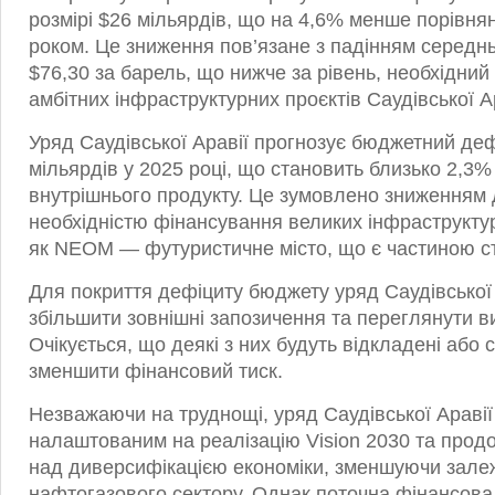
розмірі $26 мільярдів, що на 4,6% менше порівня
роком.
Це зниження пов’язане з падінням середнь
$76,30 за барель, що нижче за рівень, необхідни
амбітних інфраструктурних проєктів Саудівської Ар
Уряд Саудівської Аравії прогнозує бюджетний дефі
мільярдів у 2025 році, що становить близько 2,3%
внутрішнього продукту.
Це зумовлено зниженням д
необхідністю фінансування великих інфраструктур
як NEOM — футуристичне місто, що є частиною стр
Для покриття дефіциту бюджету уряд Саудівської
збільшити зовнішні запозичення та переглянути в
Очікується, що деякі з них будуть відкладені або 
зменшити фінансовий тиск.
Незважаючи на труднощі, уряд Саудівської Араві
налаштованим на реалізацію Vision 2030 та про
над диверсифікацією економіки, зменшуючи залеж
нафтогазового сектору.
Однак поточна фінансова 