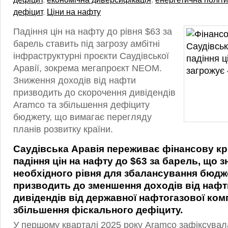
дефіцит
,
Ціни на нафту
Падіння цін на нафту до рівня $63 за
барель ставить під загрозу амбітні
інфраструктурні проєкти Саудівської
Аравії, зокрема мегапроєкт NEOM.
Зниження доходів від нафти
призводить до скорочення дивідендів
Aramco та збільшення дефіциту
бюджету, що вимагає перегляду
планів розвитку країни.
Саудівська Аравія переживає фінансову кри
падіння цін на нафту до $63 за барель, що 
необхідного рівня для збалансування бюдже
призводить до зменшення доходів від нафт
дивідендів від державної нафтогазової комп
збільшення фіскального дефіциту.
У першому кварталі 2025 року Aramco зафіксувал