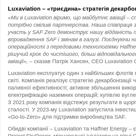
Luxaviation – «триєдина» стратегія декарбоні
«Ми в Luxaviation віримо, що майбутнє авіації – с
потрібно сміливі партнерства. Наша співпраця з 
участь у SAF Zero демонструє нашу відданіст
впровадження SAF і змінам в галузі. Поєднуючи н
операційності з передовими технологіями Haffne
рішучий крок до чистішого, більш відповідально
авіації»,
– сказав Патрік Хансен, CEO Luxaviation 
Luxaviation експлуатує один з найбільших флотів 
світі. Компанія реалізує стратегію декарбонізації
паливної ефективності; активне збільшення вико
електрифікацію наземних операцій; купівлю вугл
З 2021 року компанія відстежує результати в щоріч
сталості. У 2023‑му Luxaviation запустила інвест
«Go‑to‑Zero» для підтримки виробництва SAF.
Обидві компанії – Luxaviation та Haffner Energy –