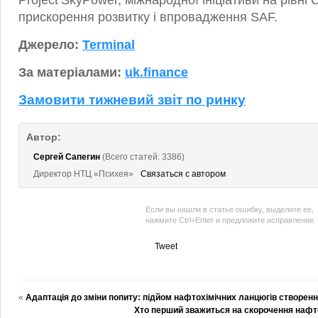
Project SkyPower, міжнародної ініціативи на рівні
прискорення розвитку і впровадження SAF.
Джерело:
Terminal
За матеріалами:
uk.finance
Замовити тижневий звіт по ринку
Автор:
Сергей Сапегин
(Всего статей: 3386)
Директор НТЦ «Психея»
Связаться с автором
Если вы нашли в статье ошибку, выделите ее,
нажмите Ctrl+Enter и предложите исправление
Tweet
«
Адаптація до зміни попиту: підйом нафтохімічних ланцюгів створенн
Хто перший зважиться на скорочення наф