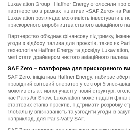
Luxaviation Group і Haffner Energy оголосили про 
партнерство в рамках інціативи «SAF Zero» на Par
Luxaviation розглядає можливість інвестувати в 
прискореного виробництва сталого авіаційного па
Партнерство об’єднає фінансову підтримку, інжене
угоди з відбору палива для проєктів, таких як Par
технологіям Haffner Energy та досвіду Luxaviatio
меті стати драйвером чистого авіаційного палива 
SAF Zero – платформа для прискореного в
SAF Zero, ініціатива Haffner Energy, набирає оберті
провідний світовий оператор у секторі бізнес-авіац
можливість активної участі у новій структурі, огол
час Paris Air Show. Luxaviation може надати фіна
стартових етапів проєктів, підтримати розробку ст
глобальну впізнаваність та узгодити угоди із заку
наприклад, для Paris‑Vatry SAF.