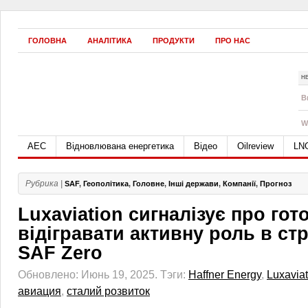
ГОЛОВНА
АНАЛІТИКА
ПРОДУКТИ
ПРО НАС
Н
B
W
АЕС
Відновлювана енергетика
Відео
Oilreview
LN
Рубрика |
SAF
,
Геополітика
,
Головне
,
Інші держави
,
Компанії
,
Прогноз
Luxaviation сигналізує про гот
відігравати активну роль в стр
SAF Zero
Обновлено: Июнь 19, 2025.
Тэги:
Haffner Energy
,
Luxaviat
авиация
,
сталий розвиток