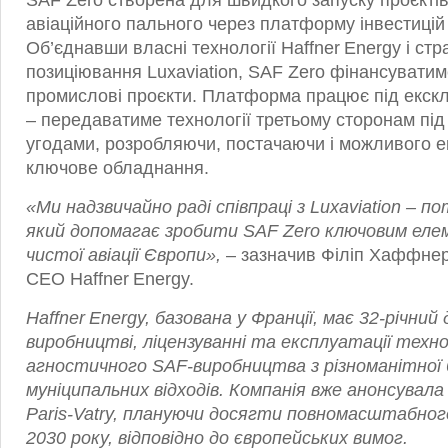
SAF Zero створена для швидкого запуску проєктів
авіаційного пального через платформу інвестицій 
Об’єднавши власні технології Haffner Energy і стр
позиціювання Luxaviation, SAF Zero фінансуватим
промислові проєкти. Платформа працює під екск
– передаватиме технології третьому сторонам під
угодами, розробляючи, постачаючи і можливого 
ключове обладнання.
«Ми надзвичайно раді співпраці з Luxaviation – 
який допомагає зробити SAF Zero ключовим еле
чистої авіації Європи»,
– зазначив Філіп Хаффнер,
CEO Haffner Energy.
Haffner Energy, базована у Франції, має 32‑річний 
виробництві, ліцензуванні та експлуатації техно
агностичного SAF‑виробництва з різноманітної 
муніципальних відходів. Компанія вже анонсувал
Paris‑Vatry, плануючи досягти повномасштабно
2030 року, відповідно до європейських вимог.