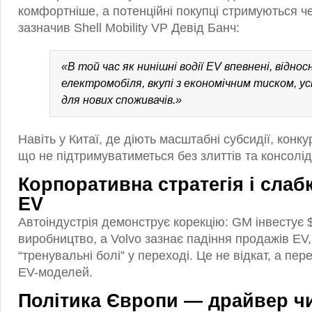
комфортніше, а потенційні покупці стримуються че
зазначив Shell Mobility VP Девід Банч:
«В той час як нинішні водії EV впевнені, відно
електромобіля, вкупі з економічним тиском, у
для нових споживачів.»
Навіть у Китаї, де діють масштабні субсидії, конку
що не підтримуватиметься без злиттів та консолід
Корпоративна стратегія і слаб
EV
Автоіндустрія демонструє корекцію: GM інвестує 
виробництво, а Volvo зазнає падіння продажів EV,
“тренувальні болі” у переході. Це не відкат, а пер
EV-моделей.
Політика Європи — драйвер ч