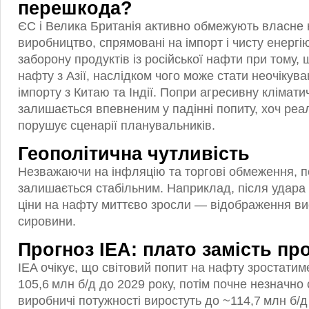
перешкода?
ЄС і Велика Британія активно обмежують власне
виробництво, спрямовані на імпорт і чисту енерг
заборону продуктів із російської нафти при тому,
нафту з Азії, наслідком чого може стати неочікув
імпорту з Китаю та Індії. Попри агресивну кліматич
залишається впевненим у падінні попиту, хоч реал
порушує сценарії планувальників.
Геополітична чутливість
Незважаючи на інфляцію та торгові обмеження, п
залишається стабільним. Наприклад, після удара 
ціни на нафту миттєво зросли — відображення вис
сировини.
Прогноз ІЕА: плато замість пр
IEA очікує, що світовий попит на нафту зростатим
105,6 млн б/д до 2029 року, потім почне незначно
виробничі потужності виростуть до ~114,7 млн б/д