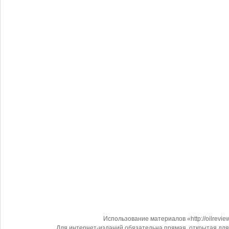
Использование материалов «http://oilrevi
Для интернет-изданий обязательна прямая, открытая для 