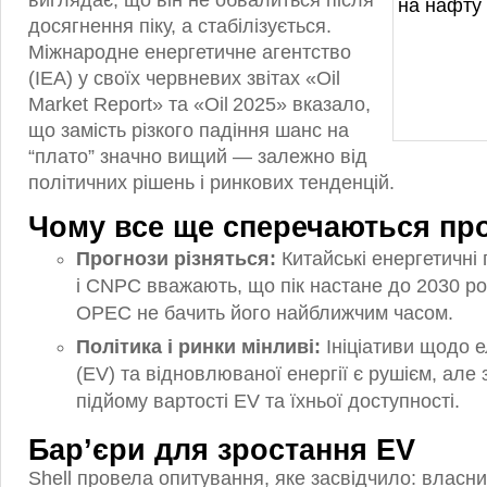
виглядає, що він не обвалиться після
досягнення піку, а стабілізується.
Міжнародне енергетичне агентство
(IEA) у своїх червневих звітах «Oil
Market Report» та «Oil 2025» вказало,
що замість різкого падіння шанс на
“плато” значно вищий — залежно від
політичних рішень і ринкових тенденцій.
Чому все ще сперечаються про
Прогнози різняться:
Китайські енергетичні 
і CNPC вважають, що пік настане до 2030 рок
OPEC не бачить його найближчим часом.
Політика і ринки мінливі:
Ініціативи щодо е
(EV) та відновлюваної енергії є рушієм, але 
підйому вартості EV та їхньої доступності.
Бар’єри для зростання EV
Shell провела опитування, яке засвідчило: власн