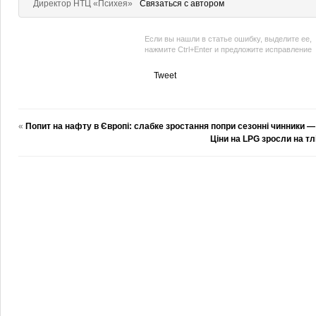
Директор НТЦ «Психея»
Связаться с автором
Если вы нашли в статье ошибку, выделите ее,
нажмите Ctrl+Enter и предложите исправление
Tweet
«
Попит на нафту в Європі: слабке зростання попри сезонні чинники 
Ціни на LPG зросли на тл