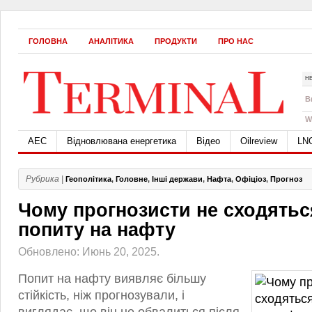
ГОЛОВНА
АНАЛІТИКА
ПРОДУКТИ
ПРО НАС
Н
B
W
АЕС
Відновлювана енергетика
Відео
Oilreview
LN
Рубрика |
Геополітика
,
Головне
,
Інші держави
,
Нафта
,
Офіціоз
,
Прогноз
Чому прогнозисти не сходяться
попиту на нафту
Обновлено: Июнь 20, 2025.
Попит на нафту виявляє більшу
стійкість, ніж прогнозували, і