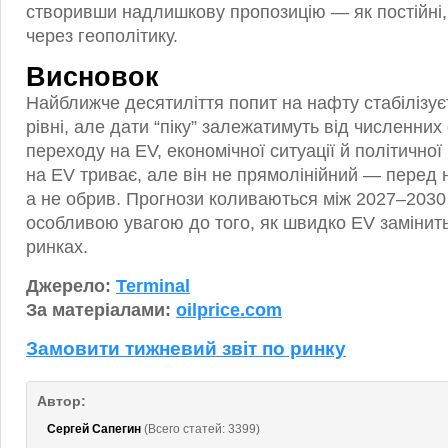
створивши надлишкову пропозицію — як постійні, т
через геополітику.
Висновок
Найближче десятиліття попит на нафту стабілізує
рівні, але дати “піку” залежатимуть від численних
переходу на EV, економічної ситуації й політичної
на EV триває, але він не прямолінійний — перед 
а не обрив. Прогнози коливаються між 2027–2030
особливою увагою до того, як швидко EV замінит
ринках.
Джерело:
Terminal
За матеріалами:
oilprice.com
Замовити тижневий звіт по ринку
Автор:
Сергей Сапегин
(Всего статей: 3399)