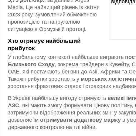
5,75 дол./бар.
, за даними Argus
Media. Це найвищий рівень із квітня
2023 року, зумовлений обмеженою
пропозицією та напруженою
ситуацією в Ормузькій протоці.
Хто отримує найбільший
прибуток
У глобальному контексті найбільше виграють
пос
Близького Сходу
, зокрема трейдери з Кувейту, С
ОАЕ, які постачають бензин до Азії, Африки та С
Також прибутки зростають у
морських логістичн
зростання фрахтових ставок і страхових надбавок
В Україні найбільшу вигоду отримують
великі ім
АЗС
, які мають змогу формувати цінову політику
затримуючи відображення реальних змін у закупів
дозволяє їм
отримувати додаткову маржу
в умо
державного контролю на тлі війни.