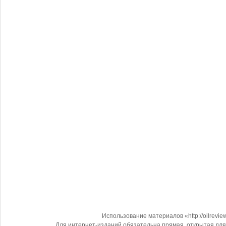
Использование материалов «http://oilrevi
Для интернет-изданий обязательна прямая, открытая для 