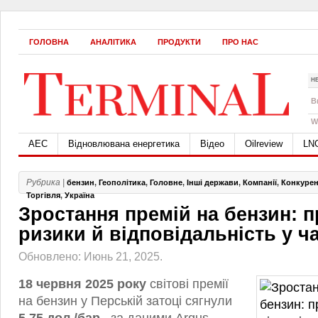
ГОЛОВНА
АНАЛІТИКА
ПРОДУКТИ
ПРО НАС
Н
B
W
АЕС
Відновлювана енергетика
Відео
Oilreview
LN
Рубрика |
бензин
,
Геополітика
,
Головне
,
Інші держави
,
Компанії
,
Конкурен
Торгівля
,
Україна
Зростання премій на бензин: п
ризики й відповідальність у ч
Обновлено: Июнь 21, 2025.
18 червня 2025 року
світові премії
на бензин у Перській затоці сягнули