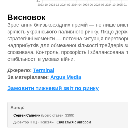
Висновок
Зростання близькосхідних премій — не лише викли
зрілість українського паливного ринку. Якщо держ
стратегічні моменти — поточна ситуація перетво
надприбутків для обмеженої кількості трейдерів з
споживача. Контроль, прозорість і збалансована 
стабільності в умовах війни.
Джерело:
Terminal
За матеріалами:
Argus Media
Замовити тижневий звіт по ринку
Автор:
Сергей Сапегин
(Всего статей: 3399)
Директор НТЦ «Психея»
Связаться с автором