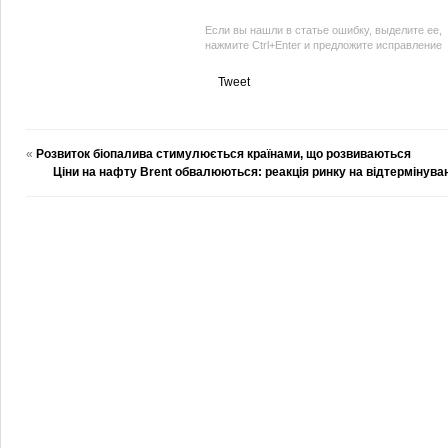
Если вы нашли в статье ошибку, выделите ее,
нажмите Ctrl+Enter и предложите исправление
Tweet
«
Розвиток біопалива стимулюється країнами, що розвиваються
Ціни на нафту Brent обвалюються: реакція ринку на відтермінува