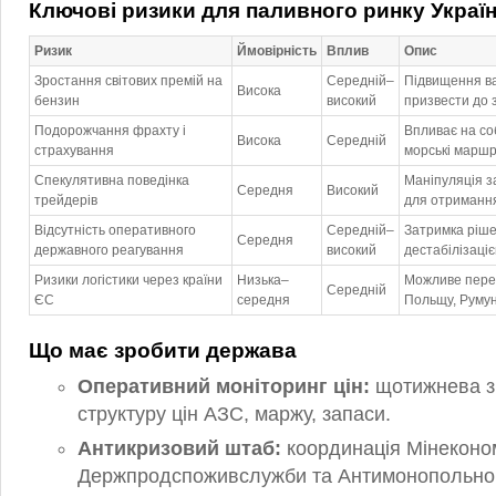
Ключові ризики для паливного ринку Украї
Ризик
Ймовірність
Вплив
Опис
Зростання світових премій на
Середній–
Підвищення ва
Висока
бензин
високий
призвести до 
Подорожчання фрахту і
Впливає на со
Висока
Середній
страхування
морські марш
Спекулятивна поведінка
Маніпуляція з
Середня
Високий
трейдерів
для отримання
Відсутність оперативного
Середній–
Затримка ріше
Середня
державного реагування
високий
дестабілізаці
Ризики логістики через країни
Низька–
Можливе пере
Середній
ЄС
середня
Польщу, Руму
Що має зробити держава
Оперативний моніторинг цін:
щотижнева зв
структуру цін АЗС, маржу, запаси.
Антикризовий штаб:
координація Мінеконом
Держпродспоживслужби та Антимонопольног