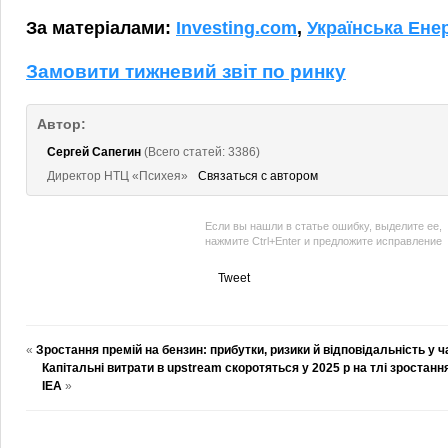
За матеріалами:
Investing.com
,
Українська Ене
Замовити тижневий звіт по ринку
Автор:
Сергей Сапегин
(Всего статей: 3386)
Директор НТЦ «Психея»
Связаться с автором
Если вы нашли в статье ошибку, выделите ее,
нажмите Ctrl+Enter и предложите исправление
Tweet
«
Зростання премій на бензин: прибутки, ризики й відповідальність у ч
Капітальні витрати в upstream скоротяться у 2025 р на тлі зростанн
IEA
»