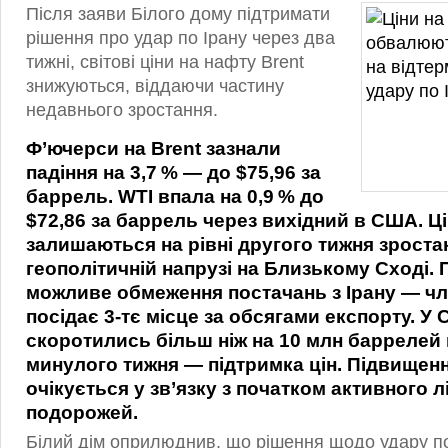
Після заяви Білого дому підтримати
рішення про удар по Ірану через два
тижні, світові ціни на нафту Brent
знижуються, віддаючи частину
недавнього зростання.
Ф’ючерси на Brent зазнали
падіння на
3,7 %
— до $75,96 за
баррель. WTI впала на
0,9 %
до
$72,86 за баррель через вихідний в США. Ц
залишаються на рівні другого тижня зроста
геополітичній напрузі на Близькому Сході.
можливе обмеження постачань з Ірану — чл
посідає 3‑тє місце за обсягами експорту. 
скоротились більш ніж на 10 млн баррелей 
минулого тижня — підтримка цін. Підвищен
очікується у зв’язку з початком активного л
подорожей.
Білий дім оприлюднив, що рішення щодо удару по