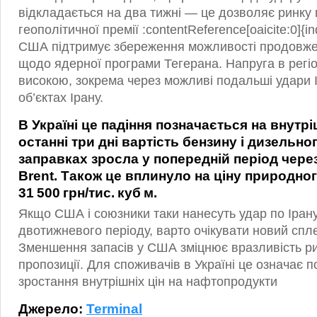
відкладається на два тижні — це дозволяє ринку 
геополітичної премії :contentReference[oaicite:0]{
США підтримує збереження можливості продовже
щодо ядерної програми Тегерана. Напруга в регі
високою, зокрема через можливі подальші удари 
об’єктах Ірану.
В Україні це падіння позначається на внутрі
останні три дні вартість бензину і дизельно
заправках зросла у попередній період чере
Brent. Також це вплинуло на ціну природно
31 500 грн/тис. куб м.
Якщо США і союзники таки нанесуть удар по Ірану
двотижневого періоду, варто очікувати новий сплес
Зменшення запасів у США зміцнює вразливість ри
пропозиції. Для споживачів в Україні це означає 
зростання внутрішніх цін на нафтопродукти
Джерело:
Terminal