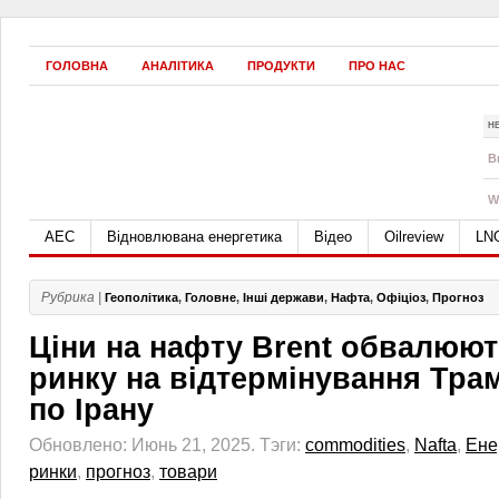
ГОЛОВНА
АНАЛІТИКА
ПРОДУКТИ
ПРО НАС
Н
B
W
АЕС
Відновлювана енергетика
Відео
Oilreview
LN
Рубрика |
Геополітика
,
Головне
,
Інші держави
,
Нафта
,
Офіціоз
,
Прогноз
Ціни на нафту Brent обвалюют
ринку на відтермінування Тра
по Ірану
Обновлено: Июнь 21, 2025.
Тэги:
commodities
,
Nafta
,
Ене
ринки
,
прогноз
,
товари