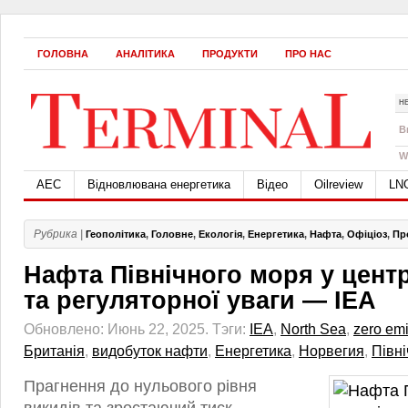
ГОЛОВНА
АНАЛІТИКА
ПРОДУКТИ
ПРО НАС
Н
B
W
АЕС
Відновлювана енергетика
Відео
Oilreview
LN
Рубрика |
Геополітика
,
Головне
,
Екологія
,
Енергетика
,
Нафта
,
Офіціоз
,
Пр
Нафта Північного моря у центр
та регуляторної уваги — IEA
Обновлено: Июнь 22, 2025.
Тэги:
IEA
,
North Sea
,
zero em
Британія
,
видобуток нафти
,
Енергетика
,
Норвегия
,
Півн
Прагнення до нульового рівня