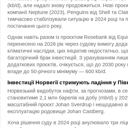
(kb/d), але надалі знову продовжиться. Нові проєкт
компанії Neptune (2023), Penguins від Shell та Clai
тимчасово стабілізували ситуацію в 2024 році та
постачання цього року.
Однак навіть разом із проєктом Rosebank від Equin
перенесено на 2028 рік через судову вимогу дода
кліматичні наслідки, цих ініціатив недостатньо, 
багаторічний брак інвестицій. З урахуванням лиш
додаткових проєктів, очікується, що до 2030 року 
впаде до 50-річного мінімуму — 600 kb/d.
Інвестиції Норвегії стримують падіння у Пі
Норвезький видобуток нафти, за прогнозами, в с
становитиме 2,1 млн барелів на добу (mb/d) у 202
масштабний проєкт Johan Sverdrup і нещодавно 
експлуатацію родовище Johan Castberg.
Хоча рішення суду в 2024 році анулювало три ліце