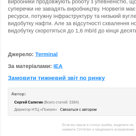
виробники продовжують роботу з упевненістю, щ
суперечки не завадять виробництву. Норвегія має
ресурси, потужну інфраструктуру та низький вугл
видобутку нафти. Але за відсутності схвалення но
видобутку скоротяться до 1,6 mb/d до кінця десят
Джерело:
Terminal
За матеріалами:
IEA
Замовити тижневий звіт по ринку
Автор:
Сергей Сапегин
(Всего статей: 3384)
Директор НТЦ «Психея»
Связаться с автором
Если вы нашли в статье ошибку, выделите ее,
нажмите Ctrl+Enter и предложите исправление