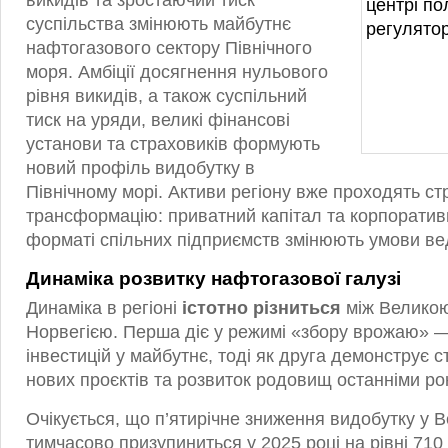
викидів та зростаючий тиск
суспільства змінюють майбутнє
нафтогазового сектору Північного
моря. Амбіції досягнення нульового
рівня викидів, а також суспільний
тиск на уряди, великі фінансові
установи та страховиків формують
новий профіль видобутку в
Північному морі. Активи регіону вже проходять ст
трансформацію: приватний капітал та корпоративн
форматі спільних підприємств змінюють умови ве
Динаміка розвитку нафтогазової галузі
Динаміка в регіоні
істотно різниться
між Великою
Норвегією. Перша діє у режимі «збору врожаю» —
інвестицій у майбутнє, тоді як друга демонструє 
нових проєктів та розвиток родовищ останніми ро
Очікується, що п’ятирічне зниження видобутку у В
тимчасово призупиниться у 2025 році на рівні 710 