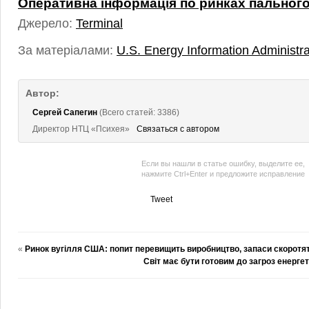
Оперативна інформація по ринках пальног
Джерело:
Terminal
За матеріалами:
U.S. Energy Information Administra
Автор:
Сергей Сапегин
(Всего статей: 3386)
Директор НТЦ «Психея»
Связаться с автором
Если вы нашли в статье ошибку, выделите ее,
нажмите Ctrl+Enter и предложите исправление
Tweet
«
Ринок вугілля США: попит перевищить виробництво, запаси скоротя
Світ має бути готовим до загроз енерге