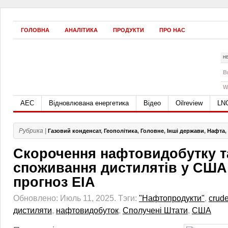
ГОЛОВНА
АНАЛІТИКА
ПРОДУКТИ
ПРО НАС
Н
B
W
АЕС
Відновлювана енергетика
Відео
Oilreview
LN
Рубрика |
Газовий конденсат
,
Геополітика
,
Головне
,
Інші держави
,
Нафта
,
Скорочення нафтовидобутку т
споживання дистилятів у США
прогноз EIA
Обновлено: Июль 11, 2025.
Тэги:
"Нафтопродукти"
,
crude
дистиляти
,
нафтовидобуток
,
Сполучені Штати
,
США