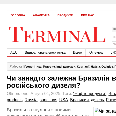
ГОЛОВНА
АНАЛІТИКА
ПРОДУКТИ
ПРО НАС
Н
B
W
АЕС
Відновлювана енергетика
Відео
Oilreview
LN
Рубрика |
Геополітика
,
Головне
,
Інші держави
,
Компанії
,
Нафта
,
Офіціоз
,
Чи занадто залежна Бразилія в
російського дизеля?
Обновлено: Август 01, 2025.
Тэги:
"Нафтопродукти"
,
Braz
products
,
Russia
,
sanctions
,
USA
,
Бразилия
,
дизель
,
Роси
Бразилія зіткнулася з новими