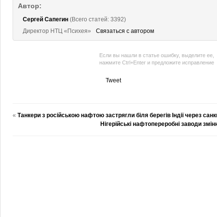
Автор:
Сергей Сапегин
(Всего статей: 3392)
Директор НТЦ «Психея»
Связаться с автором
Если вы нашли в статье ошибку, выделите ее,
нажмите Ctrl+Enter и предложите исправление
Tweet
«
Танкери з російською нафтою застрягли біля берегів Індії через санк
Нігерійські нафтопереробні заводи змі