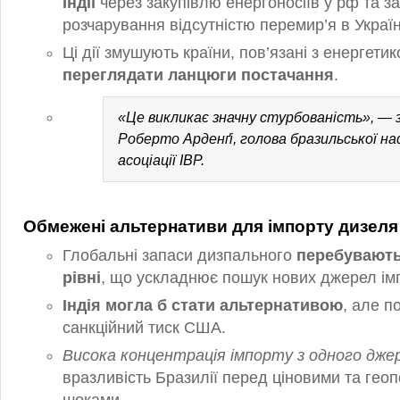
Індії
через закупівлю енергоносіїв у рф та з
розчарування відсутністю перемир’я в Україн
Ці дії змушують країни, пов’язані з енергети
переглядати ланцюги постачання
.
«Це викликає значну стурбованість», — 
Роберто Арденґі, голова бразильської н
асоціації IBP.
Обмежені альтернативи для імпорту дизеля
Глобальні запаси дизпального
перебувають
рівні
, що ускладнює пошук нових джерел імп
Індія могла б стати альтернативою
, але п
санкційний тиск США.
Висока концентрація імпорту з одного дже
вразливість Бразилії перед ціновими та гео