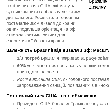
викликами на тлі санкційного тиску та
політичних заяв США, які можуть
суттєво змінити глобальну логістику
дизпального. Росія стала головним
постачальником дизеля до країни,
однак подальша орієнтація на рф
створює критичні ризики для
енергетичної безпеки країни
.
Залежність Бразилії від дизеля з рф: масшт
1/3 потреб
Бразилія покриває за рахунок ім
60%
усіх імпортних постачань у першій поло
припадало на росію.
Росія витіснила США
як головного постачал
запровадження санкцій, пов’язаних із війною 
Політичний тиск США і нові обмеження
Президент США Дональд Трамп анонсував