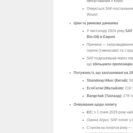
імпортований з Кореї.
Очікується SAF-постачання
Японії.
Ціни та ринкова динаміка
У листопаді 2024 року
SAF
Bio-Oil) в Європі
.
Причина — запровадження 
серпні (тимчасово) та з гру
SAF подешевшав через пере
що
збільшило пропозицію
Потужності, що заплановані на 20
Shandong Hiker (Китай):
50
EcoCerial (Малайзія):
210 т
Bangchak (Таїланд):
278 ти
Очікування щодо попиту
ЄС:
з 1 січня 2025 року на
Оцінка Argus:
SAF-попит у 
Станом на початок року — 