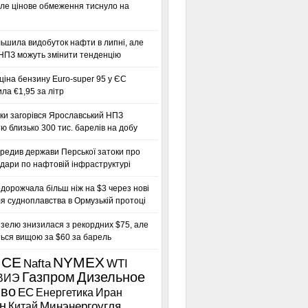
ле цінове обмеження тиснуло на
льшила видобуток нафти в липні, але
 НПЗ можуть змінити тенденцію
іна бензину Euro-super 95 у ЄС
а €1,95 за літр
ки загорівся Ярославський НПЗ
ю близько 300 тис. барелів на добу
редив держави Перської затоки про
дари по нафтовій інфраструктурі
дорожчала більш ніж на $3 через нові
я судноплавства в Ормузькій протоці
зелю знизилася з рекордних $75, але
ься вищою за $60 за барель
ICE
NYMEX
Nafta
WTI
Газпром
Дизельное
ВИЭ
иво
ЕС
Енергетика
Иран
н
Китай
Минэнергоугля