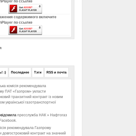
hPlayer по ссылке
ажения содержимого включите
hPlayer по ссылке
я
! :)
Последнее
Тэги
RSS и почта
ька комісія рекомендувала
ому ПАТ «Газпром» укласти
ковий транзитний контракт із новим
м української газотранспортної
овідомила
пресслужба НАК » Нафтогаз
Facebook.
ісія рекомендувала Газпрому
и довгостроковий контракт на значний