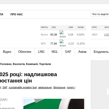
ТИ
ПРО НАС
НЕФТЬ
USD
ИЗМ
%ИЗМ
КУРС
ВАЛ
Brent
83,38
0,68
0,82%
НБУ
US
WTI
77,66
-0,33
-0,42%
Відео
Oilreview
LNG
NGL
SAF
Аміак
Біодизель
,
Головне
,
Екологія
,
Компанії
,
Торгівля
2025 році: надлишкова
ростання цін
l
,
SAF
,
sustainable aviation fuel
,
авіапальне
,
біопальне
,
попит і
 (SAF)
и
я мандатів,