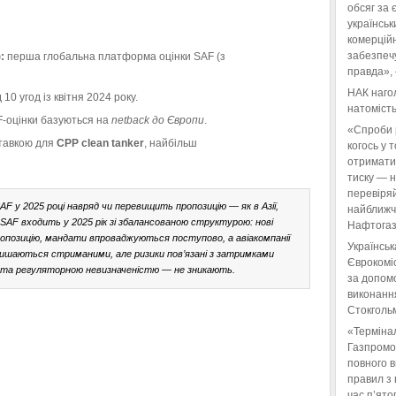
обсяг за 
українськ
комерційн
забезпеч
:
перша глобальна платформа оцінки SAF (з
правда»,
НАК нагол
0 угод із квітня 2024 року.
натомість
F-оцінки базуються на
netback до Європи
.
«Спроби 
ставкою для
CPP clean tanker
, найбільш
когось у 
отримати
тиску — 
перевіряй
SAF у 2025 році навряд чи перевищить пропозицію — як в Азії,
найближчі
 SAF входить у 2025 рік зі збалансованою структурою: нові
Нафтогаз
позицію, мандати впроваджуються поступово, а авіакомпанії
Українськ
алишаються стриманими, але ризики пов’язані з
затримками
Єврокоміс
 та регуляторною невизначеністю
— не зникають.
за допом
виконанн
Стокгольм
«Терміна
Газпромо
повного 
правил з 
час п’ято