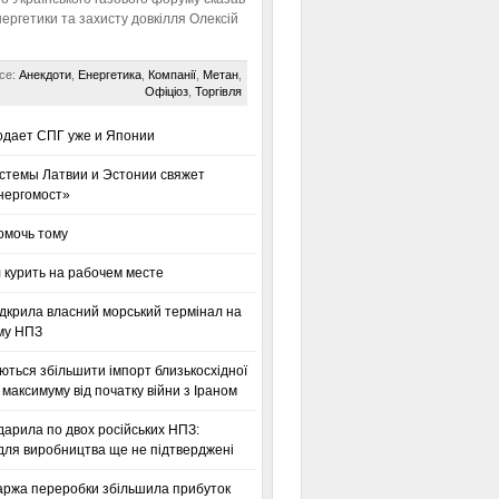
нергетики та захисту довкілля Олексій
се:
Анекдоти
,
Енергетика
,
Компанії
,
Метан
,
Офіціоз
,
Торгівля
одает СПГ уже и Японии
стемы Латвии и Эстонии свяжет
нергомост»
омочь тому
 курить на рабочем месте
дкрила власний морський термінал на
му НПЗ
ться збільшити імпорт близькосхідної
максимуму від початку війни з Іраном
дарила по двох російських НПЗ:
для виробництва ще не підтверджені
аржа переробки збільшила прибуток