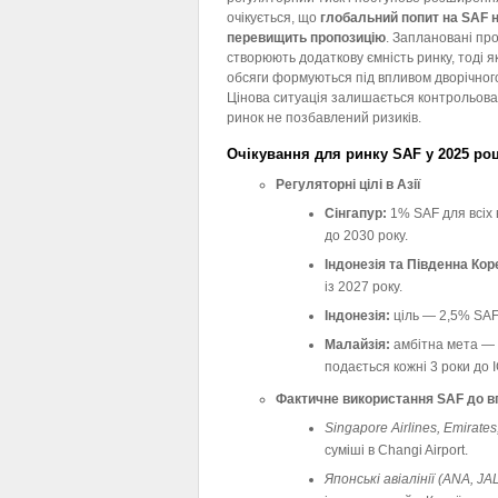
очікується, що
глобальний попит на SAF 
перевищить пропозицію
. Заплановані про
створюють додаткову ємність ринку, тоді я
обсяги формуються під впливом дворічног
Цінова ситуація залишається контрольова
ринок не позбавлений ризиків.
Очікування для ринку SAF у 2025 роц
Регуляторні цілі в Азії
Сінгапур:
1% SAF для всіх 
до 2030 року.
Індонезія та Південна Кор
із 2027 року.
Індонезія:
ціль — 2,5% SAF 
Малайзія:
амбітна мета — 
подається кожні 3 роки до 
Фактичне використання SAF до в
Singapore Airlines, Emirates
суміші в Changi Airport.
Японські авіалінії (ANA, JAL