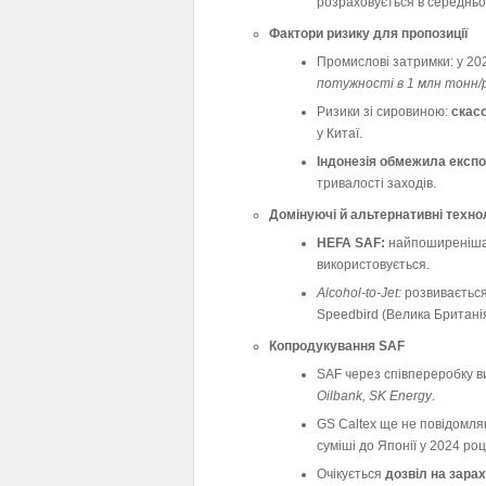
розраховується в середньом
Фактори ризику для пропозиції
Промислові затримки: у 20
потужності в 1 млн тонн/р
Ризики зі сировиною:
скас
у Китаї.
Індонезія обмежила експо
тривалості заходів.
Домінуючі й альтернативні техно
HEFA SAF:
найпоширеніша т
використовується.
Alcohol-to-Jet:
розвивається 
Speedbird (Велика Британія
Копродукування SAF
SAF через співпереробку в
Oilbank, SK Energy
.
GS Caltex ще не повідомля
суміші до Японії у 2024 році
Очікується
дозвіл на зара