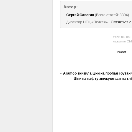
Автор:
Сергей Сапегин
(Всего статей: 3394)
Директор НТЦ «Психея»
Связаться с
Если вы наш
нажмите Ctr
Tweet
«
Aramco знизила ціни на пропан і бутан
Ціни на нафту знижуються на тл