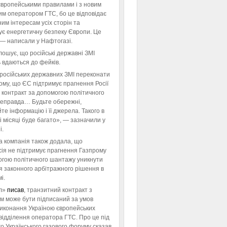
європейськими правилами і з новим
им оператором ГТС, бо це відповідає
им інтересам усіх сторін та
ує енергетичну безпеку Європи. Це
 — написали у Нафтогазі.
ошує, що російські державні ЗМІ
 вдаються до фейків.
російських державних ЗМІ переконати
тому, що ЄС підтримує прагнення Росії
 контракт за допомогою політичного
неправда… Будьте обережні,
те інформацію і її джерела. Такого в
 місяці буде багато», — зазначили у
і.
а компанія також додала, що
ія не підтримує прагнення Газпрому
огою політичного шантажу уникнути
я законного арбітражного рішення в
і.
л»
писав
, транзитний контракт з
м може бути підписаний за умов
виконання Україною європейських
відділення оператора ГТС. Про це під
го Українського газового форуму сказав