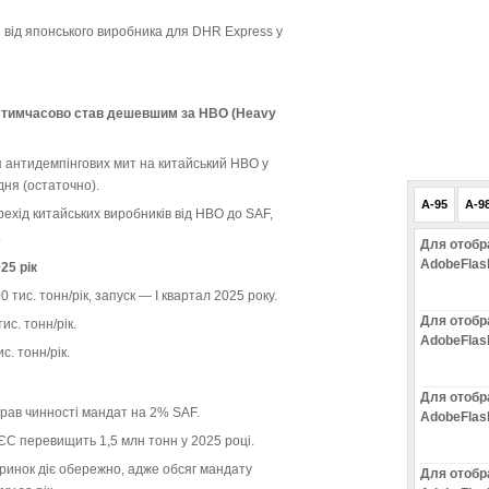
 від японського виробника для DHR Express у
 тимчасово став дешевшим за HBO (Heavy
антидемпінгових мит на китайський HBO у
дня (остаточно).
A-95
A-9
хід китайських виробників від HBO до SAF,
.
Для отобр
AdobeFlas
25 рік
0 тис. тонн/рік, запуск — I квартал 2025 року.
Для отобр
ис. тонн/рік.
AdobeFlas
с. тонн/рік.
Для отобр
брав чинності мандат на 2% SAF.
AdobeFlas
ЄС перевищить 1,5 млн тонн у 2025 році.
ринок діє обережно, адже обсяг мандату
Для отобр