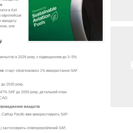
не
єкти в Азії
к європейські
о мандату.
ною, але
і
вильотів із 2026 року, з підвищенням до 3–5%
ея:
старт обов’язкового 1% використання SAF
до 2030 року.
47% SAF до 2050 року; детальний план
ICAO.
провадження мандатів
, Cathay Pacific
вже використовують SAF-
)
застосовують співперероблений SAF,