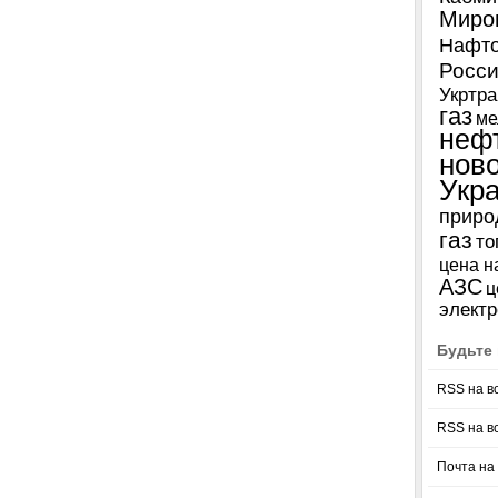
Миро
Нафто
Росси
Укртра
газ
ме
неф
нов
Укр
приро
газ
то
цена н
АЗС
ц
электр
Будьте 
RSS на в
RSS на в
Почта на 