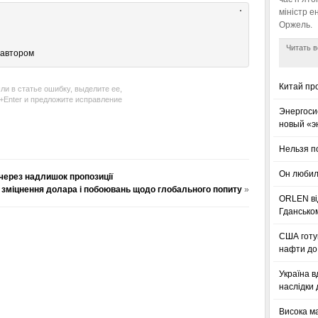
міністр е
Оржель.
Читать в
 автором
Китай пр
ли в статье ошибку, выделите ее,
l+Enter и предложите исправление
Энергоси
новый «э
Нельзя п
Он любил
 через надлишок пропозиції
і зміцнення долара і побоювань щодо глобального попиту
»
ORLEN ві
Гдансько
США готую
нафти до 
Україна в
наслідки 
Висока м