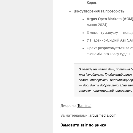
Кореї
.
Ціноутворення та прозорість
Argus Open Markets (AOM)
липня 2024).
З моменту запуску — понад 1
У Південно-Східній Азії SA
Фрахт розраховується за 
економічного класу суден.
З огляду на наявні дані, попит на 
так і глобально. Глобальний ринок
заводи створюють надлишкову про
— досі діють добровільно. Ціни з
запуску потужностей, сировиною
Джерело:
Terminal
За матеріалами:
argusmedia.com
Замовити звіт по ринку