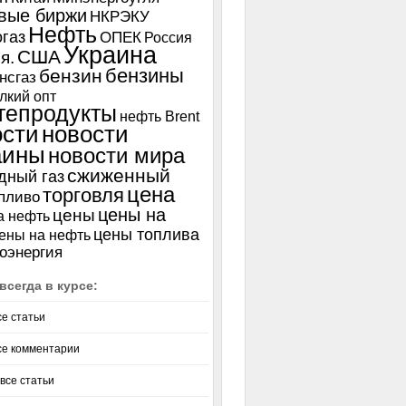
вые биржи
НКРЭКУ
Нефть
газ
ОПЕК
Россия
Украина
США
я.
бензины
бензин
нсгаз
лкий опт
тепродукты
нефть Brent
ости
новости
аины
новости мира
сжиженный
дный газ
цена
торговля
пливо
цены на
цены
а нефть
цены топлива
ены на нефть
оэнергия
всегда в курсе:
се статьи
се комментарии
все статьи