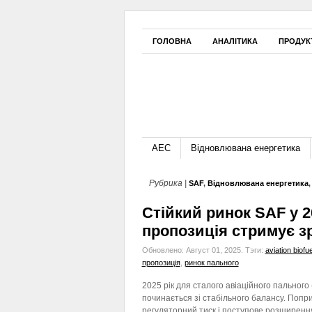
ГОЛОВНА
АНАЛІТИКА
ПРОДУК
АЕС
Відновлювана енергетика
Рубрика |
SAF
,
Відновлювана енергетика
Стійкий ринок SAF у 
пропозиція стримує з
Обновлено: Август 01, 2025.
Тэги:
aviation biofue
пропозиція
,
ринок пального
2025 рік для сталого авіаційного пального
починається зі стабільного балансу. Попр
регуляторний тиск і поступове розширенн