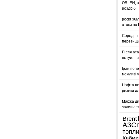
ORLEN, а
роздріб
росія збі
атаки на
Середня ц
перевищил
Після ата
потужніст
Іран попе
можливі у
Нафта по
ризики дл
Маржа ди
залишаєт
Brent
АЗС
топл
Кабми