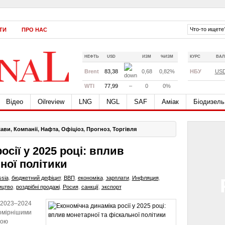
ТИ
ПРО НАС
НЕФТЬ
USD
ИЗМ
%ИЗМ
КУРС
ВАЛ
Brent
83,38
0,68
0,82%
НБУ
US
WTI
77,99
–
0
0%
Відео
Oilreview
LNG
NGL
SAF
Аміак
Біодизель
жави
,
Компанії
,
Нафта
,
Офіціоз
,
Прогноз
,
Торгівля
осії у 2025 році: вплив
ної політики
sia
,
бюджетний дефіцит
,
ВВП
,
економіка
,
зарплати
,
Инфляция
,
ицтво
,
роздрібні продажі
,
Росия
,
санкції
,
экспорт
у 2023–2024
помірнішими
кою