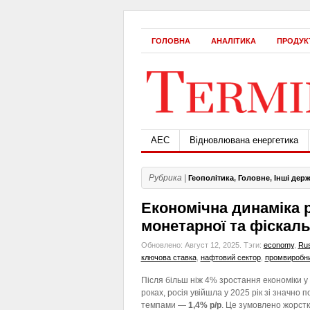
ГОЛОВНА
АНАЛІТИКА
ПРОДУК
АЕС
Відновлювана енергетика
Рубрика |
Геополітика
,
Головне
,
Інші дер
Економічна динаміка р
монетарної та фіскаль
Обновлено: Август 12, 2025.
Тэги:
economy
,
Rus
ключова ставка
,
нафтовий сектор
,
промвиробн
Після більш ніж 4% зростання економіки 
роках, росія увійшла у 2025 рік зі значно 
темпами —
1,4% р/р
. Це зумовлено жорст