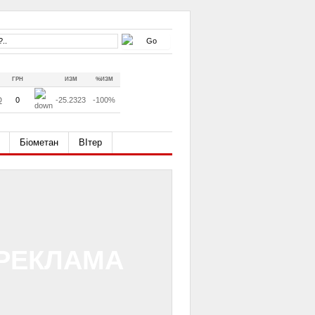
ГРН
ИЗМ
%ИЗМ
D
0
-25.2323
-100%
Біометан
ВІтер
РЕКЛАМА