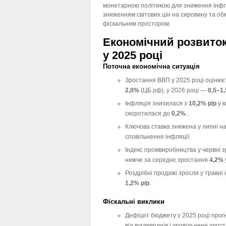
монетарною політикою для зниження інфля
зниженням світових цін на сировину та о
фіскальним простором.
Економічний розвиток
у 2025 році
Поточна економічна ситуація
Зростання ВВП у 2025 році оцінює
2,0%
(ЦБ рф), у 2026 році —
0,5–1
Інфляція знизилася з
10,2% р/р
у к
скоротилася до
0,2%
.
Ключова ставка знижена у липні н
сповільнення інфляції.
Індекс промвиробництва у червні з
нижче за середнє зростання
4,2%
Роздрібні продажі зросли у травні
1,2% р/р
.
Фіскальні виклики
Дефіцит бюджету у 2025 році прогн
від вуглеводнів і уповільнене зро