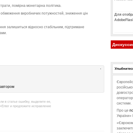
витрати, помірна монетарна політика.
, обмеження виробничих потужностей, зниження цін
Для отобр
AdobeFlas
ння залишиться відносно стабільним, підтримане
ами.
Дискусси
Улыбнитесь
Європейс
 автором
російськ
довгостро
операторо
ли в статье ошибку, выделите ее,
системи.
l+Enter и предложите исправление
Про це
п
України» 
«Євроком
заключит