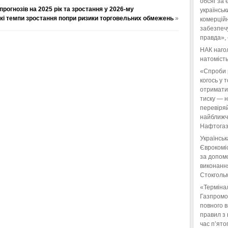
обсяг за 
прогнозів на 2025 рік та зростання у 2026-му
українськ
сокі темпи зростання попри ризики торговельних обмежень
»
комерційн
забезпеч
правда»,
НАК нагол
натомість
«Спроби 
когось у 
отримати
тиску — 
перевіряй
найближчі
Нафтогаз
Українськ
Єврокоміс
за допом
виконанн
Стокгольм
«Терміна
Газпромо
повного 
правил з 
час п’ято