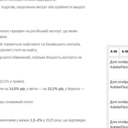
 податків, скорочення витрат або прийняття вищого
нних тарифів» на російський експорт, що може
дією.
ий торкнеться нафтового та банківського секторів,
цінової стелі на нафту.
A-95
A-9
и росії обмежений, оскільки більшість експорту не
Для отобр
AdobeFlas
(2,2% у травні).
Для отобр
AdobeFlas
сли на
14,5% р/р
, у квітні — на
15,3% р/р
, у березні —
ує споживчий попит.
Для отобр
AdobeFlas
економіки у межах
1,5–2%
у 2025 році, що відповідає
Для отобр
AdobeFlas