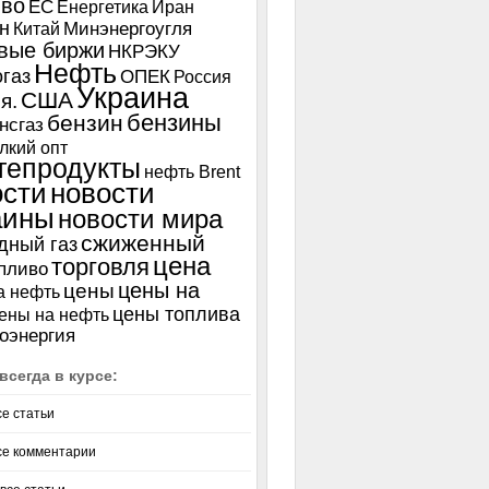
иво
ЕС
Енергетика
Иран
н
Китай
Минэнергоугля
вые биржи
НКРЭКУ
Нефть
газ
ОПЕК
Россия
Украина
США
я.
бензины
бензин
нсгаз
лкий опт
тепродукты
нефть Brent
ости
новости
аины
новости мира
сжиженный
дный газ
цена
торговля
пливо
цены на
цены
а нефть
цены топлива
ены на нефть
оэнергия
всегда в курсе:
се статьи
се комментарии