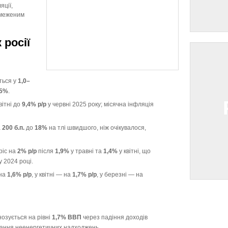
ції,
бмеженим
 росії
ться у
1,0–
,5%
.
вітні до
9,4% р/р
у червні 2025 року; місячна інфляція
а
200 б.п.
до
18%
на тлі швидшого, ніж очікувалося,
ріс на
2% р/р
після
1,9%
у травні та
1,4%
у квітні, що
у 2024 році.
 на
1,6% р/р
, у квітні — на
1,7% р/р
, у березні — на
озується на рівні
1,7% ВВП
через падіння доходів
стання неенергетичних надходжень.