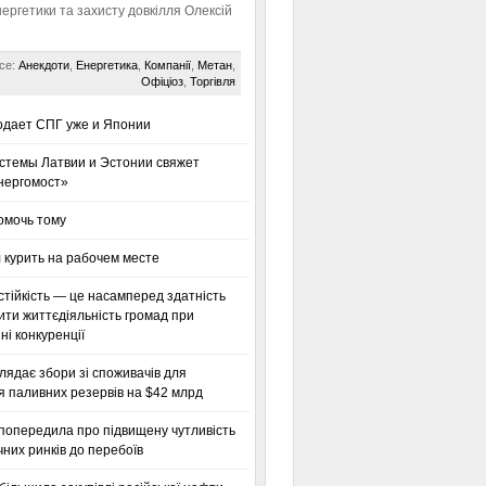
нергетики та захисту довкілля Олексій
се:
Анекдоти
,
Енергетика
,
Компанії
,
Метан
,
Офіціоз
,
Торгівля
одает СПГ уже и Японии
стемы Латвии и Эстонии свяжет
нергомост»
омочь тому
 курить на рабочем месте
тійкість — це насамперед здатність
ти життєдіяльність громад при
і конкуренції
глядає збори зі споживачів для
я паливних резервів на $42 млрд
 попередила про підвищену чутливість
них ринків до перебоїв