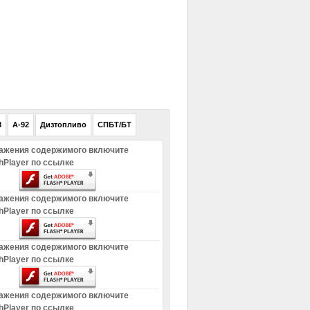
РЕКЛАМА
8
A-92
Дизтопливо
СПБТ/БТ
ажения содержимого включите
hPlayer по ссылке
ажения содержимого включите
hPlayer по ссылке
ажения содержимого включите
hPlayer по ссылке
ажения содержимого включите
hPlayer по ссылке