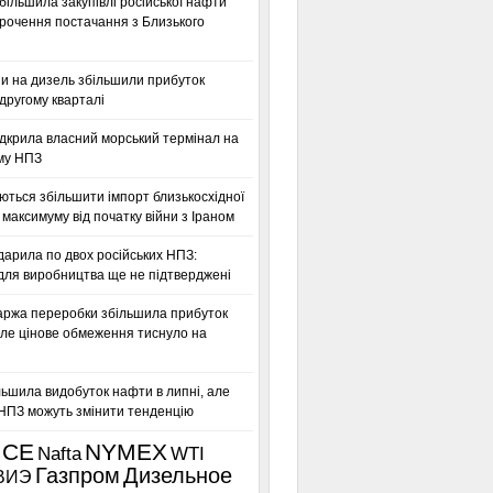
більшила закупівлі російської нафти
орочення постачання з Близького
ни на дизель збільшили прибуток
другому кварталі
дкрила власний морський термінал на
му НПЗ
ться збільшити імпорт близькосхідної
максимуму від початку війни з Іраном
дарила по двох російських НПЗ:
для виробництва ще не підтверджені
аржа переробки збільшила прибуток
ле цінове обмеження тиснуло на
льшила видобуток нафти в липні, але
 НПЗ можуть змінити тенденцію
ICE
NYMEX
Nafta
WTI
Газпром
Дизельное
ВИЭ