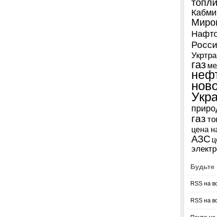
топл
Кабми
Миро
Нафто
Росси
Укртра
газ
ме
неф
нов
Укр
приро
газ
то
цена н
АЗС
ц
электр
Будьте 
RSS на в
RSS на в