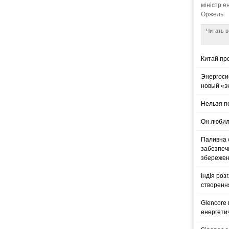
міністр е
Оржель.
Читать в
Китай пр
Энергоси
новый «э
Нельзя п
Он любил
Паливна с
забезпечи
збереженн
Індія роз
створенн
Glencore
енергетич