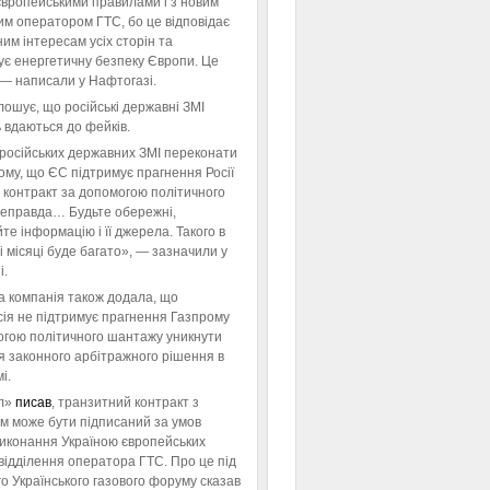
європейськими правилами і з новим
им оператором ГТС, бо це відповідає
им інтересам усіх сторін та
ує енергетичну безпеку Європи. Це
 — написали у Нафтогазі.
ошує, що російські державні ЗМІ
 вдаються до фейків.
російських державних ЗМІ переконати
тому, що ЄС підтримує прагнення Росії
 контракт за допомогою політичного
неправда… Будьте обережні,
те інформацію і її джерела. Такого в
 місяці буде багато», — зазначили у
і.
а компанія також додала, що
ія не підтримує прагнення Газпрому
огою політичного шантажу уникнути
я законного арбітражного рішення в
і.
л»
писав
, транзитний контракт з
м може бути підписаний за умов
виконання Україною європейських
відділення оператора ГТС. Про це під
го Українського газового форуму сказав