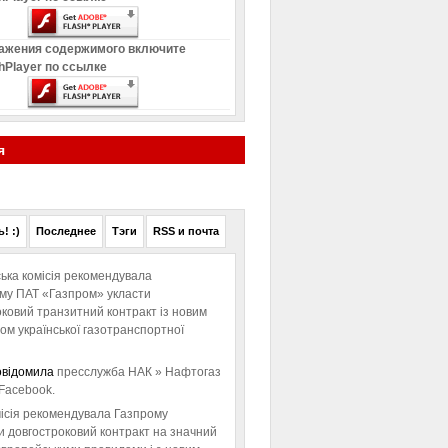
ажения содержимого включите
hPlayer по ссылке
я
! :)
Последнее
Тэги
RSS и почта
ька комісія рекомендувала
ому ПАТ «Газпром» укласти
ковий транзитний контракт із новим
м української газотранспортної
овідомила
пресслужба НАК » Нафтогаз
Facebook.
ісія рекомендувала Газпрому
и довгостроковий контракт на значний