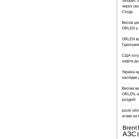
Sinopec з
через ск
Сходу
Високі ці
ORLEN у 
ORLEN ві
Гдансько
США готую
нафти до 
Україна в
наслідки 
Висока м
ORLEN, а
роздріб
росія збі
атаки на
Brent
АЗС