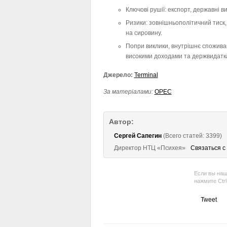
Ключові рушії: експорт, державні 
Ризики: зовнішньополітичний тиск
на сировину.
Попри виклики, внутрішнє спожива
високими доходами та держвидатк
Джерело:
Terminal
За матеріалами:
OPEC
Автор:
Сергей Сапегин
(Всего статей: 3399)
Директор НТЦ «Психея»
Связаться с
Если вы наш
нажмите Ctr
Tweet