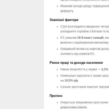
Можливі заходи уряду: підвищення
дефіциту.
Зовнішні фактори
США розглядають введення «втори
ускладнити торгівлю з Китаєм та Ін
ЄС ухвалив
18-й пакет санкцій
, як
включно з коригуванням механізму 
Очікуваний вплив на нафтові доход
залежать від сервісів ЄС.
Ринок праці та доходи населення
Рівень безробіття у червні —
2,3%
Номінальні зарплати у травні зро
на
10,5% р/р
.
Сильне зростання зарплат підтрим
Прогноз
Очікується збереження зростання 
докризовим рівням.