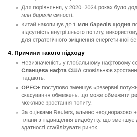
Для порівняння, у 2020–2024 роках було д
млн барелів
ємності.
Китай накопичує до
1 млн барелів щодня
п
відсутність внутрішнього попиту, використов
для стратегічного зміцнення енергетичної бе
4. Причини такого підходу
Невизначеність у глобальному нафтовому се
Сланцева нафта США
сповільнює зростання
падають.
OPEC+
поступово зменшує «резервні потужн
скасування обмежень, що може обмежити ре
можливе зростання попиту.
За оцінками Reuters, альянс неодноразово 
плани з підвищення видобутку, що зменшує 
здатності стабілізувати ринок.