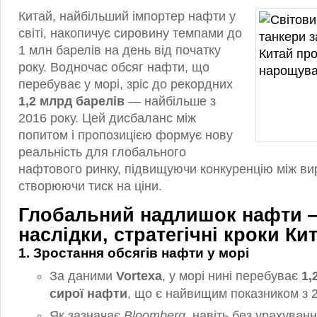
Китай, найбільший імпортер нафти у
світі, накопичує сировину темпами до
1 млн барелів на день від початку
року. Водночас обсяг нафти, що
перебуває у морі, зріс до рекордних
1,2 млрд барелів
— найбільше з
2016 року. Цей дисбаланс між
попитом і пропозицією формує нову
реальність для глобального
нафтового ринку, підвищуючи конкуренцію між ви
створюючи тиск на ціни.
Глобальний надлишок нафти 
наслідки, стратегічні кроки Ки
1. Зростання обсягів нафти у морі
За даними
Vortexa
, у морі нині перебуває
1,
сирої нафти
, що є найвищим показником з 2
Як зазначає
Bloomberg
, навіть без урахуван