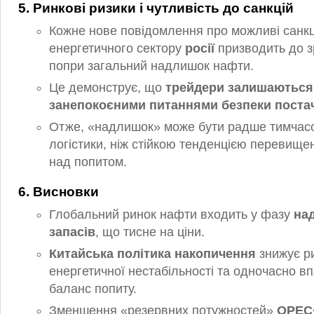
5. Ринкові ризики і чутливість до санкцій
Кожне нове повідомлення про можливі санкц
енергетичного сектору
росії
призводить до з
попри загальний надлишок нафти.
Це демонструє, що
трейдери залишаються
занепокоєними питаннями безпеки поста
Отже, «надлишок» може бути радше тимчас
логістики, ніж стійкою тенденцією перевище
над попитом.
6. Висновки
Глобальний ринок нафти входить у фазу
на
запасів
, що тисне на ціни.
Китайська політика накопичення
знижує р
енергетичної нестабільності та одночасно в
баланс попиту.
Зменшення «резервних потужностей»
OPEC