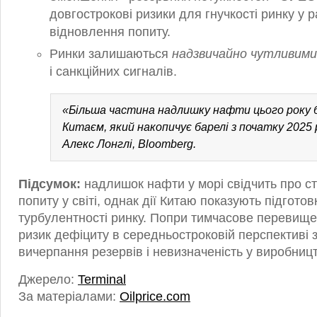
довгострокові ризики для гнучкості ринку у р
відновлення попиту.
Ринки залишаються
надзвичайно чутливими
і санкційних сигналів.
«Більша частина надлишку нафти цього року 
Китаєм, який накопичує барелі з початку 2025 
Алекс Лонглі, Bloomberg.
Підсумок:
надлишок нафти у морі свідчить про с
попиту у світі, однак дії Китаю показують підгото
турбулентності ринку. Попри тимчасове перевище
ризик дефіциту в середньостроковій перспективі з
вичерпання резервів і невизначеність у виробницт
Джерело:
Terminal
За матеріалами:
Oilprice.com