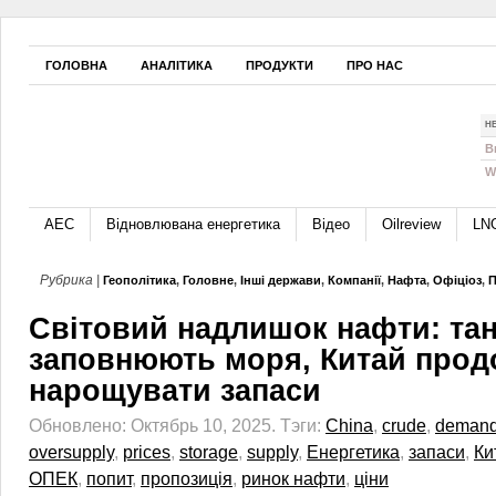
ГОЛОВНА
АНАЛІТИКА
ПРОДУКТИ
ПРО НАС
Н
B
W
АЕС
Відновлювана енергетика
Відео
Oilreview
LN
Рубрика |
Геополітика
,
Головне
,
Інші держави
,
Компанії
,
Нафта
,
Офіціоз
,
П
Світовий надлишок нафти: та
заповнюють моря, Китай прод
нарощувати запаси
Обновлено: Октябрь 10, 2025.
Тэги:
China
,
crude
,
deman
oversupply
,
prices
,
storage
,
supply
,
Енергетика
,
запаси
,
Ки
ОПЕК
,
попит
,
пропозиція
,
ринок нафти
,
ціни