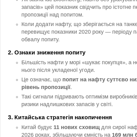
запасів» цей показник свідчить про істотне
пропозиції над попитом.
Коли додати нафту, що зберігається на танке
перевищує показники 2020 року — періоду п
обвалу попиту.
2. Ознаки зниження попиту
Більшість нафти у морі «шукає покупця», а 
нього після укладеної угоди.
Це означає, що
попит на нафту суттєво ни
рівень пропозиції
.
Такі сигнали підривають оптимізм виробникі
ризики надлишкових запасів у світі.
3. Китайська стратегія накопичення
Китай будує
11 нових сховищ
для сирої наф
2026 роках, збільшуючи ємність на
169 млн 