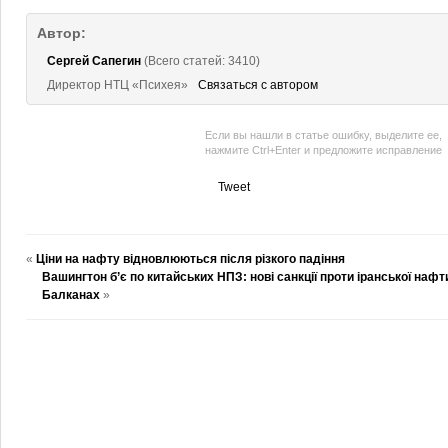
Автор:
Сергей Сапегин
(Всего статей: 3410)
Директор НТЦ «Психея»
Связаться с автором
Если вы нашли в статье ошибку, выделите ее,
нажмите Ctrl+Enter и предложите исправление
Tweet
«
Ціни на нафту відновлюються після різкого падіння
Вашингтон б’є по китайських НПЗ: нові санкції проти іранської нафт
Балканах
»