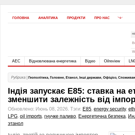
ГОЛОВНА
АНАЛІТИКА
ПРОДУКТИ
ПРО НАС
Н
B
W
АЕС
Відновлювана енергетика
Відео
Oilreview
LN
Рубрика |
Геополітика
,
Головне
,
Етанол
,
Інші держави
,
Офіціоз
,
Споживанн
Індія запускає E85: ставка на 
зменшити залежність від імпо
Обновлено: Июнь 08, 2026.
Тэги:
E85
,
energy security
,
et
LPG
,
oil imports
,
гнучке паливо
,
Енергетична безпека
,
Ин
этанол