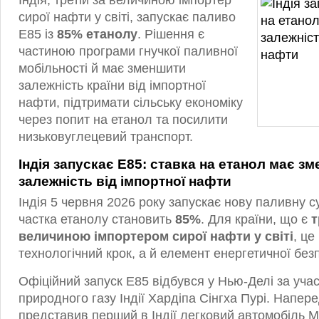
Індія, третій за величиною імпортер
сирої нафти у світі, запускає паливо
E85 із
85% етанолу
. Рішення є
частиною програми гнучкої паливної
мобільності й має зменшити
залежність країни від імпортної
нафти, підтримати сільську економіку
через попит на етанол та посилити
низьковуглецевий транспорт.
Індія запускає E85: ставка на етанол має з
залежність від імпортної нафти
Індія 5 червня 2026 року запускає нову паливну су
частка етанолу становить
85%
. Для країни, що є
т
величиною імпортером сирої нафти у світі
, це
технологічний крок, а й елемент енергетичної без
Офіційний запуск E85 відбувся у Нью-Делі за учас
природного газу Індії Хардіпа Сінгха Пурі. Напере
представив перший в Індії легковий автомобіль Ma