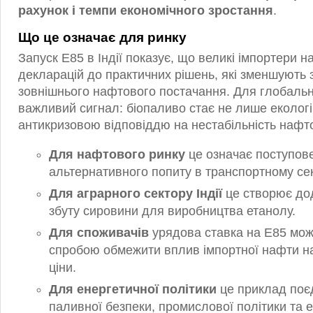
рахунок і темпи економічного зростання
.
Що це означає для ринку
Запуск E85 в Індії показує, що великі імпортери 
декларацій до практичних рішень, які зменшують 
зовнішнього нафтового постачання. Для глобальн
важливий сигнал: біопаливо стає не лише екологі
антикризовою відповіддю на нестабільність нафто
Для нафтового ринку
це означає поступов
альтернативного попиту в транспортному сек
Для аграрного сектору Індії
це створює до
збуту сировини для виробництва етанолу.
Для споживачів
урядова ставка на E85 мож
спробою обмежити вплив імпортної нафти на
ціни.
Для енергетичної політики
це приклад поє
паливної безпеки, промислової політики та 