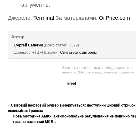
аргументів.
Джерело:
Terminal
За матеріалами:
OilPrice.com
Автор:
Сергей Сапегин
(Всего статей: 3399)
Директор НТЦ «Психея»
Связаться с автором
Если вы нашли в статье ошибку, выделите ее,
нажмите Ctrl+Enter и предложите исправление
Tweet
«
Світовий нафтовий буфер вичерпується: наступний ціновий стрибок
економіках і ринках
Нова Методика АМКУ: антимонопольне регулювання не повинно пе
тиск на паливний МСБ
»