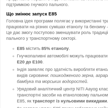
підтримкою гнучкого пального.
Що змінює запуск E85
Головна ідея програми полягає у використанні тр
працювати на різних сумішах етанолу та бензину
Це дає змогу поступово зменшувати роль традиц
пального у транспортному секторі.
E85
містить
85% етанолу
.
Гнучкопаливні автомобілі можуть працювати 
E20 до E100
.
Індія заявляє про здатність виробляти етанол
видів сировини:
пошкодженого зерна, аграрн
бамбука та морських водоростей
.
Урядовий аналітичний центр NITI Aayog кла
транспортні засоби на етаноловому пальном
E85, як
транспорт із нульовими викидами