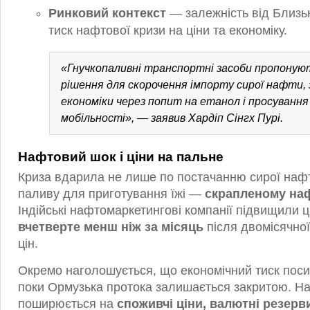
Ринковий контекст
— залежність від Близь
тиск нафтової кризи на ціни та економіку.
«Гнучкопаливні транспортні засоби пропонуют
рішення для скорочення імпорту сирої нафти, з
економіки через попит на етанол і просування
мобільності», — заявив Хардіп Сінгх Пурі.
Нафтовий шок і ціни на пальне
Криза вдарила не лише по постачанню сирої нафт
паливу для приготування їжі —
скрапленому на
Індійські нафтомаркетингові компанії підвищили ц
вчетверте менш ніж за місяць
після двомісячної
цін.
Окремо наголошується, що економічний тиск пос
поки Ормузька протока залишається закритою. Н
поширюється на
споживчі ціни, валютні резерв