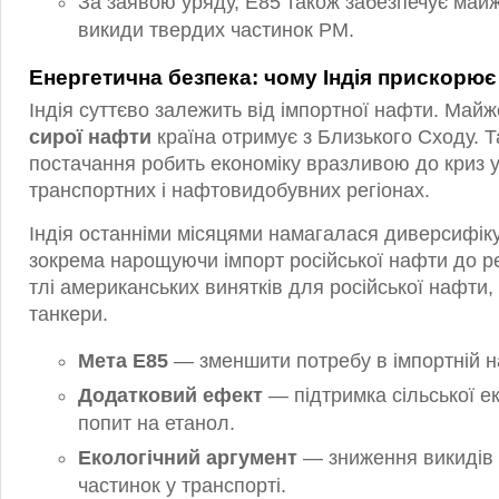
За заявою уряду, E85 також забезпечує майж
викиди твердих частинок PM.
Енергетична безпека: чому Індія прискорює
Індія суттєво залежить від імпортної нафти. Май
сирої нафти
країна отримує з Близького Сходу. Т
постачання робить економіку вразливою до криз 
транспортних і нафтовидобувних регіонах.
Індія останніми місяцями намагалася диверсифіку
зокрема нарощуючи імпорт російської нафти до ре
тлі американських винятків для російської нафти,
танкери.
Мета E85
— зменшити потребу в імпортній н
Додатковий ефект
— підтримка сільської е
попит на етанол.
Екологічний аргумент
— зниження викидів
частинок у транспорті.