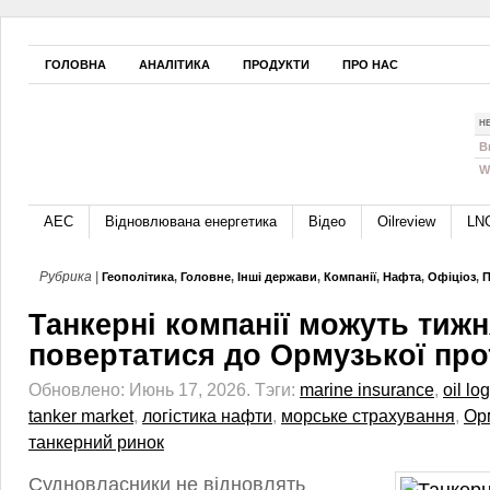
ГОЛОВНА
АНАЛІТИКА
ПРОДУКТИ
ПРО НАС
Н
B
W
АЕС
Відновлювана енергетика
Відео
Oilreview
LN
Рубрика |
Геополітика
,
Головне
,
Інші держави
,
Компанії
,
Нафта
,
Офіціоз
,
П
Танкерні компанії можуть тиж
повертатися до Ормузької про
Обновлено: Июнь 17, 2026.
Тэги:
marine insurance
,
oil log
tanker market
,
логістика нафти
,
морське страхування
,
Ор
танкерний ринок
Судновласники не відновлять