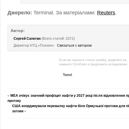
Джерело:
Terminal. За матеріалами:
Reuters
.
Автор:
Сергей Сапегин
(Всего статей: 3372)
Директор НТЦ «Психея»
Связаться с автором
Если вы нашли в статье ошибку, выделите ее,
нажмите Ctrl+Enter и предложите исправление
Tweet
«
МЕА очікує значний профіцит нафти у 2027 році після відновлення 
протоку
США координували перевалку нафти біля Ормузької протоки для пі
затоки
»