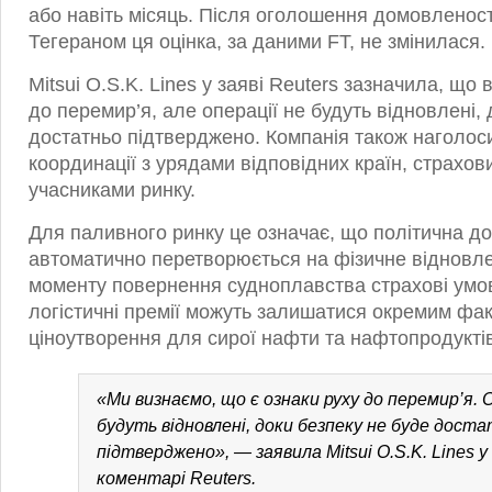
або навіть місяць. Після оголошення домовленост
Тегераном ця оцінка, за даними FT, не змінилася.
Mitsui O.S.K. Lines у заяві Reuters зазначила, що 
до перемир’я, але операції не будуть відновлені,
достатньо підтверджено. Компанія також наголос
координації з урядами відповідних країн, страхо
учасниками ринку.
Для паливного ринку це означає, що політична д
автоматично перетворюється на фізичне відновле
моменту повернення судноплавства страхові умов
логістичні премії можуть залишатися окремим фа
ціноутворення для сирої нафти та нафтопродукті
«Ми визнаємо, що є ознаки руху до перемир’я. 
будуть відновлені, доки безпеку не буде дост
підтверджено», — заявила Mitsui O.S.K. Lines 
коментарі Reuters.