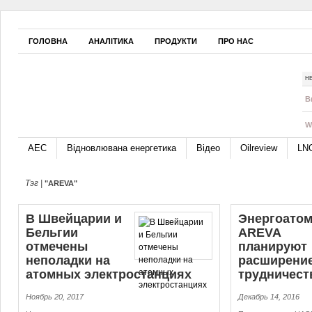
ГОЛОВНА
АНАЛІТИКА
ПРОДУКТИ
ПРО НАС
Н
B
W
АЕС
Відновлювана енергетика
Відео
Oilreview
LN
Тэг |
"AREVA"
В Швейцарии и
Энергоатом
Бельгии
AREVA
отмечены
планируют
неполадки на
расширение
атомных элек­тро­стан­ци­ях
труд­ни­че­с
Ноябрь 20, 2017
Декабрь 14, 2016