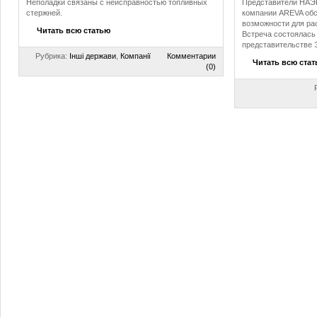
Неполадки связаны с неисправностью топливных
Представители НАЭК
стержней.
компании AREVA обс
возможности для ра
Читать всю статью
Встреча состоялась
представительстве 
Рубрика:
Інші держави
,
Компанії
Комментарии
Читать всю ста
(0)