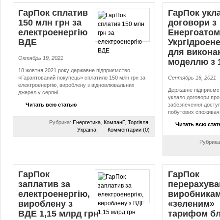
ГарПок сплатив
ГарПок укл
150 млн грн за
договори з
електроенергію
Енергоатом
ВДЕ
Укргідроен
для викона
Октябрь 19, 2021
моделлю з 
18 жовтня 2021 року державне підприємство
«Гарантований покупець» сплатило 150 млн грн за
Сентябрь 16, 2021
електроенергію, вироблену з відновлювальних
Державне підприємс
джерел у серпні.
уклало договори про
Читать всю статью
забезпечення доступн
побутових споживачі
Рубрика:
Енергетика
,
Компанії
,
Торгівля
,
Читать всю ста
Україна
Комментарии (0)
Рубрика
ГарПок
ГарПок
заплатив за
перерахува
електроенергію,
виробникам
вироблену з
«зеленим»
ВДЕ 1,15 млрд грн
тарифом бл