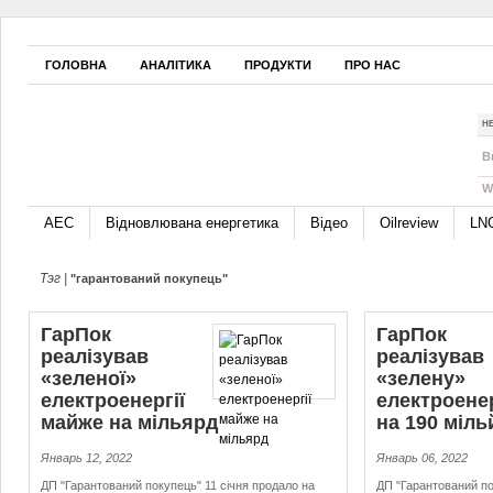
ГОЛОВНА
АНАЛІТИКА
ПРОДУКТИ
ПРО НАС
Н
B
W
АЕС
Відновлювана енергетика
Відео
Oilreview
LN
Тэг |
"гарантований покупець"
ГарПок
ГарПок
реалізував
реалізував
«зеленої»
«зелену»
електроенергії
електроене
майже на мільярд
на 190 міль
Январь 12, 2022
Январь 06, 2022
ДП "Гарантований покупець" 11 січня продало на
ДП "Гарантований по