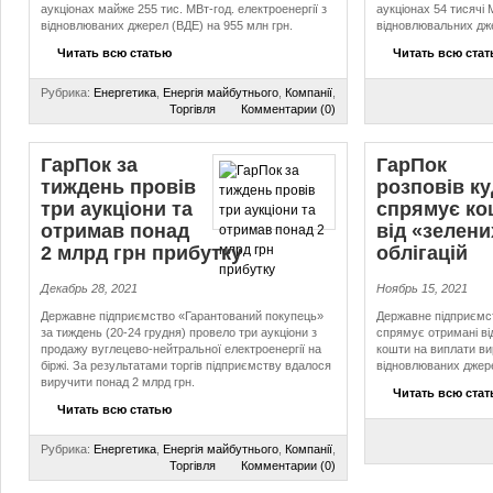
аукціонах майже 255 тис. МВт-год. електроенергії з
аукціонах 54 тисячі 
відновлюваних джерел (ВДЕ) на 955 млн грн.
відновлювальних дже
Читать всю статью
Читать всю ста
Рубрика:
Енергетика
,
Енергія майбутнього
,
Компанії
,
Торгівля
Комментарии (0)
ГарПок за
ГарПок
тиждень провів
розповів к
три аукціони та
спрямує ко
отримав понад
від «зелени
2 млрд грн прибутку
облігацій
Декабрь 28, 2021
Ноябрь 15, 2021
Державне підприємство «Гарантований покупець»
Державне підприємс
за тиждень (20-24 грудня) провело три аукціони з
спрямує отримані від
продажу вуглецево-нейтральної електроенергії на
кошти на виплати ви
біржі. За результатами торгів підприємству вдалося
відновлюваних джер
виручити понад 2 млрд грн.
Читать всю ста
Читать всю статью
Рубрика:
Енергетика
,
Енергія майбутнього
,
Компанії
,
Торгівля
Комментарии (0)