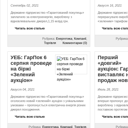
Сентябрь 02, 2021
Август 16, 2021
Державне підприємство «Гарантований покупець»
Державне підприємс
заплатило за електроенергію, вироблену з
перерахувало виробн
відновлювальних джерел,1,15 млрд грн.
«зеленим» тарифом 
Читать всю статью
Читать всю ста
Рубрика:
Енергетика
,
Компанії
,
Рубрика
Торгівля
Комментарии (0)
УЕБ: ГарПок 6
Перший
серпня проведе
«довгий»
на біржі
аукціон: Га
«Зелений
виставляє 
аукціон»
продаж нов
Август 04, 2021
Июль 28, 2021
Державне підприємство «Гарантований покупець»
Державне підприємс
оголосило новий «зелений» аукціон з унікальними
вперше пропонує до 
умовами – пропонується електрична енергія різних
вироблену з відновл
джерел походження.
поставкою протягом 
Читать всю статью
Читать всю ста
Рубрика:
Енергетика
,
Компанії
,
Торгівля
,
Рубрика