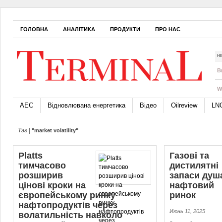
ГОЛОВНА
АНАЛІТИКА
ПРОДУКТИ
ПРО НАС
Н
B
W
АЕС
Відновлювана енергетика
Відео
Oilreview
LN
Тэг |
"market volatility"
Platts
Газові та
тимчасово
дистилятні
розширив
запаси душ
цінові кроки на
нафтовий
європейському ринку
ринок
нафтопродуктів через
Июнь 11, 2025
волатильність навколо