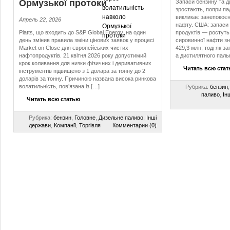
Ормузької протоки
Запаси бензину та 
зростають, попри па
викликає занепокоєнн
Апрель 22, 2026
нафту. США: запаси
Platts, що входить до S&P Global Energy, на один
продуктів — ростуть
день змінив правила зміни цінових заявок у процесі
сировинної нафти зн
Market on Close для європейських чистих
429,3 млн, тоді як з
нафтопродуктів. 21 квітня 2026 року допустимий
а дистилятного паль
крок коливання для низки фізичних і деривативних
Читать всю ста
інструментів підвищено з 1 долара за тонну до 2
доларів за тонну. Причиною названа висока ринкова
волатильність, пов’язана із […]
Рубрика:
бензин
паливо
,
Ін
Читать всю статью
Рубрика:
бензин
,
Головне
,
Дизельне паливо
,
Інші
держави
,
Компанії
,
Торгівля
Комментарии (0)