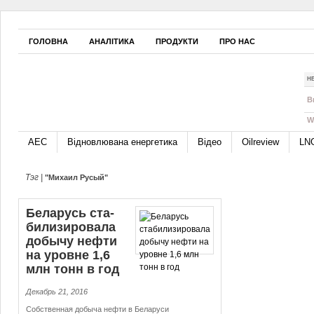
ГОЛОВНА
АНАЛІТИКА
ПРОДУКТИ
ПРО НАС
Н
B
W
АЕС
Відновлювана енергетика
Відео
Oilreview
LN
Тэг |
"Михаил Русый"
Беларусь ста­
би­ли­зи­ро­ва­ла
добычу нефти
на уровне 1,6
млн тонн в год
Декабрь 21, 2016
Собственная добыча нефти в Беларуси